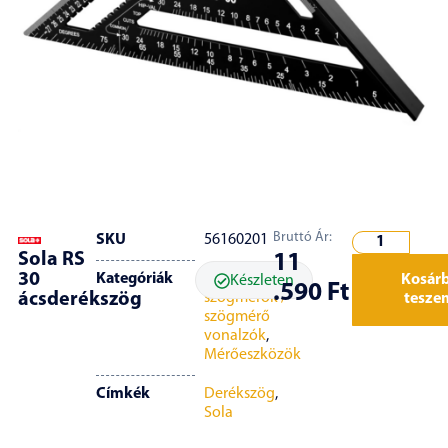
Bruttó Ár:
SKU
56160201
Sola RS
11
30
Kategóriák
Derékszögek,
Kosár
Készleten
.590
Ft
ácsderékszög
szögmérők /
tesze
szögmérő
vonalzók
,
Mérőeszközök
Címkék
Derékszög
,
Sola