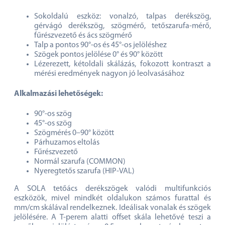
Sokoldalú eszköz: vonalzó, talpas derékszög,
gérvágó derékszög, szögmérő, tetőszarufa-mérő,
fűrészvezető és ács szögmérő
Talp a pontos 90°-os és 45°-os jelöléshez
Szögek pontos jelölése 0° és 90° között
Lézerezett, kétoldali skálázás, fokozott kontraszt a
mérési eredmények nagyon jó leolvasásához
Alkalmazási lehetőségek:
90°-os szög
45°-os szög
Szögmérés 0–90° között
Párhuzamos eltolás
Fűrészvezető
Normál szarufa (COMMON)
Nyeregtetős szarufa (HIP-VAL)
A SOLA tetőács derékszögek valódi multifunkciós
eszközök, mivel mindkét oldalukon számos furattal és
mm/cm skálával rendelkeznek. Ideálisak vonalak és szögek
jelölésére. A T-perem alatti offset skála lehetővé teszi a