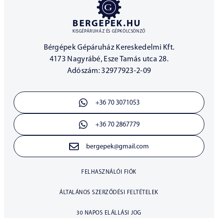
BERGEPEK.HU
KISGÉPÁRUHÁZ ÉS GÉPKÖLCSÖNZŐ
Bérgépek Gépáruház Kereskedelmi Kft.
4173 Nagyrábé, Esze Tamás utca 28.
Adószám: 32977923-2-09
+36 70 3071053
+36 70 2867779
bergepek@gmail.com
FELHASZNÁLÓI FIÓK
ÁLTALÁNOS SZERZŐDÉSI FELTÉTELEK
30 NAPOS ELÁLLÁSI JOG