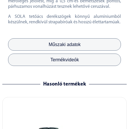
merőleges jelölést, míg a 0,5 cm-es bemetszések pontos,
párhuzamos vonalhúzást tesznek lehetővé ceruzával.
A SOLA tetőács derékszögek könnyű alumíniumból
készülnek, rendkívül strapabíróak és hosszú élettartamúak.
Műszaki adatok
Termékvideók
Hasonló termékek