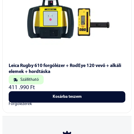
Leica Rugby 610 forgólézer + RodEye 120 vevő + alkáli
elemek + hordtáska
Szállítható
411 .990
Ft
Kosárba teszem
Forgólézerek