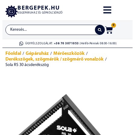
BERGEPEK.HU
KISGÉPÁRUHÁZ ÉS GÉPKÖLCSÖNZŐ
0
ÜGYFÉLSZOLGÁLAT:
+36 70 3071053
(Hétfő-Péntek 08:00-16:00)
Főoldal
Gépáruház
Mérőeszközök
/
/
/
Derékszögek, szögmérők / szögmérő vonalzók
/
Sola RS 30 ácsderékszög