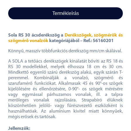
Termékleírás
Sola RS 30 ácsderékszög a
Derékszögek, szögmérők és
szögmérő vonalzók
kategóriájából – Ref.: 56160201
Könnyű, masszív többfunkciós derékszög mm/cm skálával.
A SOLA a tetőács derékszögek kínálatát bővíti az RS 18 és
RS 30 modellekkel, melyek élhossza 18 cm és 30 cm.
Mindkettő egyenlő szárú derékszög alakú, egyik szárán T-
peremmel. Kombinálják a vonalzó, szögmérő és
szarufamérő funkciókat. Alkalmasak 45 és 90°-os szögek
kijelölésére és ellenőrzésére, 0-90°- os szögek mérésére
vagy egymással párhuzamos vonalak, ill. a talpra
merőleges vonalak rajzolására. Strapabíró élüknek
köszönhetően jelölő- vagy fűrészvezető eszközként is
használhatóak. Az alumínium kivitel miatt könnyűek,
mégis erősek és tartósak.
Jellemzők: