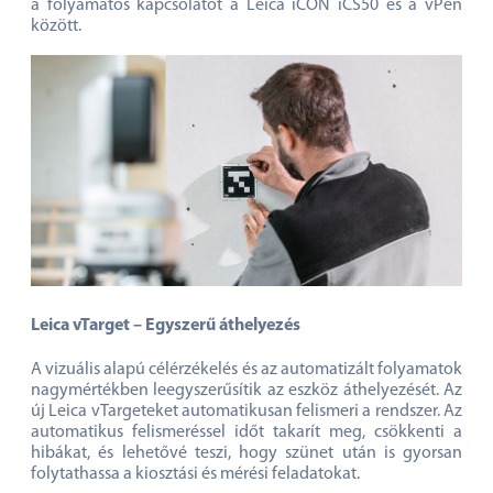
Bármilyen felületen – még üvegen is – lehet vele mérni,
egyszerű érintéssel. Lehetővé teszi az élek mérését
céllemez beállítása nélkül is. A vizuális célkövetés biztosítja
a folyamatos kapcsolatot a Leica iCON iCS50 és a vPen
között.
Leica vTarget – Egyszerű áthelyezés
A vizuális alapú célérzékelés és az automatizált folyamatok
nagymértékben leegyszerűsítik az eszköz áthelyezését. Az
új Leica vTargeteket automatikusan felismeri a rendszer. Az