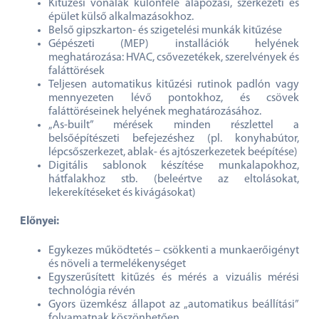
Kitűzési vonalak különféle alapozási, szerkezeti és
épület külső alkalmazásokhoz.
Belső gipszkarton- és szigetelési munkák kitűzése
Gépészeti (MEP) installációk helyének
meghatározása: HVAC, csővezetékek, szerelvények és
faláttörések
Teljesen automatikus kitűzési rutinok padlón vagy
mennyezeten lévő pontokhoz, és csövek
faláttöréseinek helyének meghatározásához.
„As-built” mérések minden részlettel a
belsőépítészeti befejezéshez (pl. konyhabútor,
lépcsőszerkezet, ablak- és ajtószerkezetek beépítése)
Digitális sablonok készítése munkalapokhoz,
hátfalakhoz stb. (beleértve az eltolásokat,
lekerekítéseket és kivágásokat)
Előnyei:
Egykezes működtetés – csökkenti a munkaerőigényt
és növeli a termelékenységet
Egyszerűsített kitűzés és mérés a vizuális mérési
technológia révén
Gyors üzemkész állapot az „automatikus beállítási”
folyamatnak köszönhetően