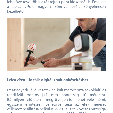
kapcsolatot biztosít a Leica iCON iCS50 és a Leica vPole
között. A rendszer automatikusan kompenzálja a
dőlésszöget, valamint felismeri annak magasságát. Ez
lehetővé teszi több, akár rejtett pont kiosztását is. Emellett
a Leica vPole nagyon könnyű, ezért kényelmesen
kezelhető.
Leica vPen – Ideális digitális sablonkészítéshez
Ez az egyedülálló vezeték nélküli mérőceruza sokoldalú és
rendkívül pontos (±1 mm pontosság 10 méteren).