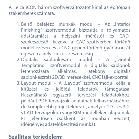
következőkkel:
Leica iCON trades építőipari szoftver
A Leica iCON három szoftverváltozatot kínál az építőipari
szakemberek számára.
Belső befejező munkák modul – Az „Interior
Finishing” szoftvermodul biztosítja a folyamatos
adatáramlást a helyszíni méréstől és CAD-
szerkesztéstől kezdve a CAD-szoftverben történő
modellezésen és a CNC-gépen történő gyártáson át
egészen a helyszíni összeszerelésig.
Digitális sablonkészítő modul – A „Digital
Templating” szoftvermodul a digitális sablonok
létrehozására alkalmas. Hatékony digitális
sablonkészítés 2D/3D mérésekkel, CNC fájl-exporttal.
Layout modul – A „Layout” szoftvermodul célja a
kitűzési és jelölési feladatok támogatása.
Használható egyszerű tervezési feladatokhoz,
például PDF-tervrajzok adatainak felhasználásához,
de komplexebb projektekhez is, amelyek 2D-s és 3D-
s CAD-tervrajzokon vagy BIM-modelleken alapulnak.
Ez jelentősen csökkenti az irodában végzett,