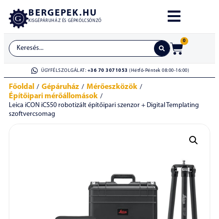
BERGEPEK.HU
KISGÉPÁRUHÁZ ÉS GÉPKÖLCSÖNZŐ
0
ÜGYFÉLSZOLGÁLAT:
+36 70 3071053
(Hétfő-Péntek 08:00-16:00)
Főoldal
Gépáruház
Mérőeszközök
/
/
/
Építőipari mérőállomások
/
Leica iCON iCS50 robotizált építőipari szenzor + Digital Templating
szoftvercsomag