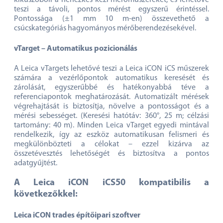
A Leica vPen az első távoli mérőceruza, amely
forradalmasítja az építőipari szakemberek mérési és
adatkezelési gyakorlatát. Ez az innovatív eszköz
kiküszöböli a nehézkes kézi mérőműszereket, és lehetővé
teszi a távoli, pontos mérést egyszerű érintéssel.
Pontossága (±1 mm 10 m-en) összevethető a
csúcskategóriás hagyományos mérőberendezésekével.
vTarget – Automatikus pozicionálás
A Leica vTargets lehetővé teszi a Leica iCON iCS műszerek
számára a vezérlőpontok automatikus keresését és
zárolását, egyszerűbbé és hatékonyabbá téve a
referenciapontok meghatározását. Automatizált mérések
végrehajtását is biztosítja, növelve a pontosságot és a
mérési sebességet. (Keresési hatótáv: 360°, 25 m; célzási
tartomány: 40 m). Minden Leica vTarget egyedi mintával
rendelkezik, így az eszköz automatikusan felismeri és
megkülönbözteti a célokat – ezzel kizárva az
összetévesztés lehetőségét és biztosítva a pontos
adatgyűjtést.
A Leica iCON iCS50 kompatibilis a