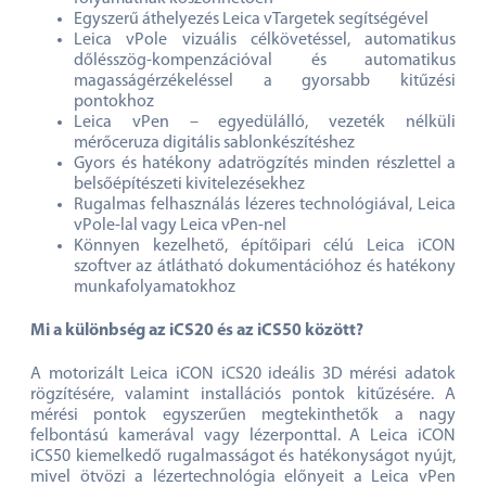
Egyszerű áthelyezés Leica vTargetek segítségével
Leica vPole vizuális célkövetéssel, automatikus
dőlésszög-kompenzációval és automatikus
magasságérzékeléssel a gyorsabb kitűzési
pontokhoz
Leica vPen – egyedülálló, vezeték nélküli
mérőceruza digitális sablonkészítéshez
Gyors és hatékony adatrögzítés minden részlettel a
belsőépítészeti kivitelezésekhez
Rugalmas felhasználás lézeres technológiával, Leica
vPole-lal vagy Leica vPen-nel
Könnyen kezelhető, építőipari célú Leica iCON
szoftver az átlátható dokumentációhoz és hatékony
munkafolyamatokhoz
Mi a különbség az iCS20 és az iCS50 között?
A motorizált Leica iCON iCS20 ideális 3D mérési adatok
rögzítésére, valamint installációs pontok kitűzésére. A
mérési pontok egyszerűen megtekinthetők a nagy
felbontású kamerával vagy lézerponttal. A Leica iCON
iCS50 kiemelkedő rugalmasságot és hatékonyságot nyújt,
mivel ötvözi a lézertechnológia előnyeit a Leica vPen