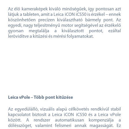
Az élő kameraképek kiváló minőségűek, így pontosan azt
látjuk a tableten, amit a Leica iCON iCS50 is érzékel – ennek
köszönhetően precízen kiválasztható bármely pont. Az
egyedi, nagy teljesítményű motor segítségével az érzékelő
gyorsan megtalálja a kiválasztott pontot, ezáltal
lerövidítve a kitűzési és mérési folyamatokat.
Leica vPole – Több pont kitűzése
Az egyedülálló, vizuális alapú célkövetés rendkívül stabil