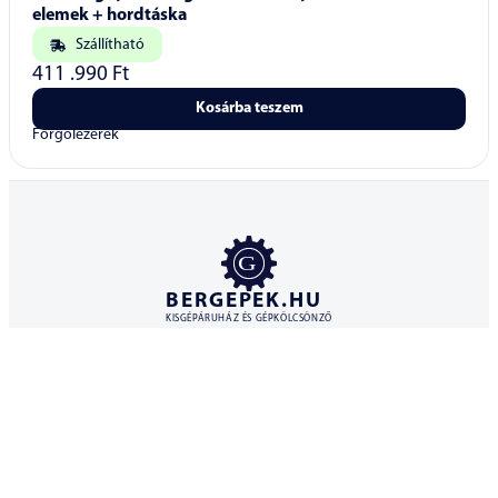
Leica Rugby 610 forgólézer + RodEye 120 vevő + alkáli
elemek + hordtáska
Szállítható
411 .990
Ft
Kosárba teszem
Forgólézerek
BERGEPEK.HU
KISGÉPÁRUHÁZ ÉS GÉPKÖLCSÖNZŐ
Bérgépek Gépáruház Kereskedelmi Kft.
4173 Nagyrábé, Esze Tamás utca 28.
Adószám: 32977923-2-09