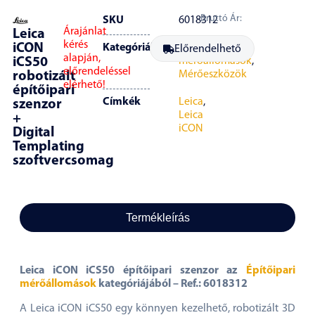
Bruttó Ár:
SKU
6018312
Árajánlat
Leica
kérés
iCON
Kategóriák
Építőipari
Előrendelhető
alapján,
iCS50
mérőállomások
,
előrendeléssel
Mérőeszközök
robotizált
elérhető!
építőipari
Címkék
Leica
,
szenzor
Leica
+
iCON
Digital
Templating
szoftvercsomag
Termékleírás
Leica iCON iCS50 építőipari szenzor az
Építőipari
mérőállomások
kategóriájából – Ref.: 6018312
A Leica iCON iCS50 egy könnyen kezelhető, robotizált 3D