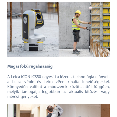
automatikus felismeréssel időt takarít meg, csökkenti a
hibákat, és lehetővé teszi, hogy szünet után is gyorsan
folytathassa a kiosztási és mérési feladatokat.
Magas fokú rugalmasság
A Leica iCON iCS50 egyesíti a lézeres technológia előnyeit
a Leica vPole és Leica vPen kínálta lehetőségekkel.
Könnyedén válthat a módszerek között, attól függően,
melyik támogatja legjobban az aktuális kitűzési vagy
mérési igényeket.