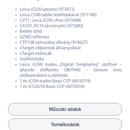
időigényes adatelőkészítési munkát.
Szállítási terjedelem:
Leica iCS50 szenzor (973472)
Leica CSX8 tablet textiltáskával (971100)
CVT1, Leica iCON vPen (973498)
CA101, RC10 távirányító (973483)
Beltéri töltő
GZM3 céllemez
CTP108 szénszálas állvány (914627)
vTarget célpontok állványokkal
vTarget matricák
Szállítótáska
Leica iCON trades „Digital Templating” szoftver –
állandó előfizetés (987940) – kérésre éves
előfizetésként is elérhető
1 év iCON trades Basic CCP (6018319)
1 év iCS20/50 Basic CCP (6019259)
Műszaki adatok