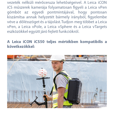
vezeték nélküli mérőceruza lehetőségeivel. A Leica iCON
iCS műszerek kamerája folyamatosan figyeli a Leica vPen
gömböt az egyedi pontmintájával, hogy pontosan
kiszámítsa annak helyzetét bármely irányból, figyelembe
véve a dőlésszöget és a tájolást. Tudjon meg többet a Leica
vPen, a Leica vPole, a Leica vSphere és a Leica vTargets
eszközökkel együtt járó fejlett funkciókról.
A Leica iCON iCS50 teljes mértékben kompatibilis a
következőkkel: