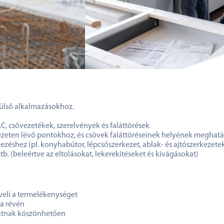
 külső alkalmazásokhoz.
, csővezetékek, szerelvények és faláttörések
ezeten lévő pontokhoz, és csövek faláttöréseinek helyének meghat
jezéshez (pl. konyhabútor, lépcsőszerkezet, ablak- és ajtószerkezete
b. (beleértve az eltolásokat, lekerekítéseket és kivágásokat)
eli a termelékenységet
ia révén
matnak köszönhetően