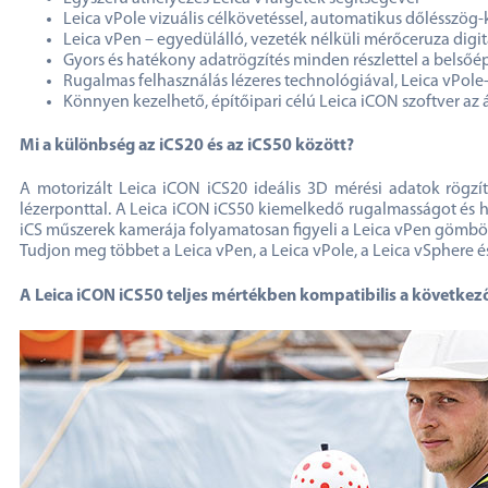
Leica vPole vizuális célkövetéssel, automatikus dőlésszö
Leica vPen – egyedülálló, vezeték nélküli mérőceruza digit
Gyors és hatékony adatrögzítés minden részlettel a belsőép
Rugalmas felhasználás lézeres technológiával, Leica vPole-
Könnyen kezelhető, építőipari célú Leica iCON szoftver 
Mi a különbség az iCS20 és az iCS50 között?
A motorizált Leica iCON iCS20 ideális 3D mérési adatok rögzí
lézerponttal. A Leica iCON iCS50 kiemelkedő rugalmasságot és h
iCS műszerek kamerája folyamatosan figyeli a Leica vPen gömböt 
Tudjon meg többet a Leica vPen, a Leica vPole, a Leica vSphere és
A Leica iCON iCS50 teljes mértékben kompatibilis a következ