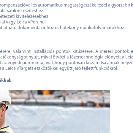
g-kompenzációval és automatikus magasságérzékeléssel a gyorsabb 
ális sablonkészítéshez
ítészeti kivitelezésekhez
lal vagy Leica vPen-nel
az átlátható dokumentációhoz és hatékony munkafolyamatokhoz
tésére, valamint installációs pontok kitűzésére. A mérési pont
atékonyságot nyújt, mivel ötvözi a lézertechnológia előnyeit a Lei
az egyedi pontmintájával, hogy pontosan kiszámítsa annak helyzeté
 a Leica vTargets eszközökkel együtt járó fejlett funkciókról.
őkkel: