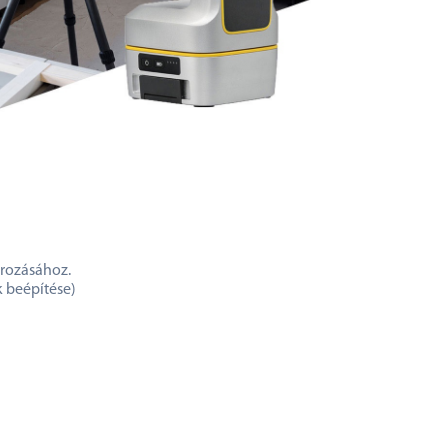
ározásához.
k beépítése)