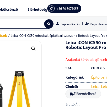
+36 70 3071053
kölcsönző
Elérhetőség
|
Regisztráció
Bejelentkezés
ások
/
Leica iCON iCS50 robotizált építőipari szenzor + Robotic Layout Pr
Leica iCON iCS50 ro
Robotic Layout Pro
Árajánlat kérés alapján, e
SKU
6018316
Kategóriák
Építőipar
Címkék
Leica
,
Lei
Előrendelhető
Bruttó Ár: