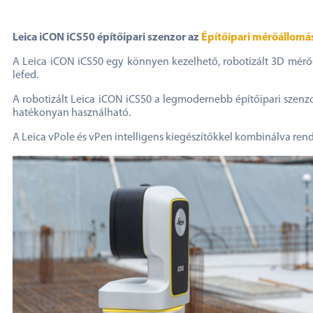
Leica iCON iCS50 építőipari szenzor az
Építőipari mérőállomá
A Leica iCON iCS50 egy könnyen kezelhető, robotizált 3D mérő- é
lefed.
A robotizált Leica iCON iCS50 a legmodernebb építőipari szenzor
hatékonyan használható.
A Leica vPole és vPen intelligens kiegészítőkkel kombinálva rendk