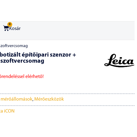
0
Kosár
o szoftvercsomag
botizált építőipari szenzor +
 szoftvercsomag
lőrendeléssel elérhető!
i mérőállomások
,
Mérőeszközök
ca iCON