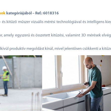
sok
kategóriájából – Ref.: 6018316
s kitűző műszer vizuális mérési technológiával és intelligens kieg
, amely egyszerű és összetett kitűzési, valamint 3D mérések elvég
ívül produktív megoldást kínál, mivel jelentősen csökkenti a kitűzé