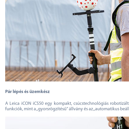
Pár lépés és üzemkész
A Leica iCON iCS50 egy kompakt, csúcstechnológiás robotizált 
funkciók, mint a „gyorsrögzítésű” állvány és az „automatikus beá