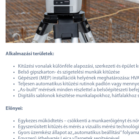
Alkalmazási területek:
Kitűzési vonalak különféle alapozási, szerkezeti és épület
Belső gipszkarton- és szigetelési munkák kitűzése
Gépészeti (MEP) installációk helyének meghatározása: HVAC
Teljesen automatikus kitűzési rutinok padlón vagy menny
„As-built” mérések minden részlettel a belsőépítészeti befe
Digitális sablonok készítése munkalapokhoz, hátfalakhoz st
Előnyei:
Egykezes működtetés – csökkenti a munkaerőigényt és növ
Egyszerűsített kitűzés és mérés a vizuális mérési technológ
Gyors üzemkész állapot az „automatikus beállítási” folya
Egyszerű áthelyezés Leica vTargetek segítségével