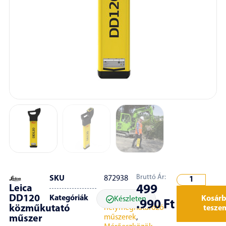
Bruttó Ár:
SKU
872938
Leica
499
DD120
Kategóriák
Érzékelő- és
Kosár
Készleten
.990
Ft
közműkutató
helymeghatározó
tesze
műszerek
,
műszer