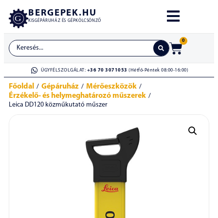
BERGEPEK.HU
KISGÉPÁRUHÁZ ÉS GÉPKÖLCSÖNZŐ
0
ÜGYFÉLSZOLGÁLAT:
+36 70 3071053
(Hétfő-Péntek 08:00-16:00)
Főoldal
Gépáruház
Mérőeszközök
/
/
/
Érzékelő- és helymeghatározó műszerek
/
Leica DD120 közműkutató műszer