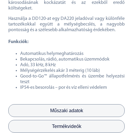
károsodásának kockázatát és az ezekből eredő
költségeket.
Használja a DD120-at egy DA220 jeladóval vagy különféle
tartozékokkal együtt a mélységbecslés, a nagyobb
pontosság és a szélesebb alkalmazhatóság érdekében.
Funkciók:
Automatikus helymeghatározás
Bekapcsolás, rádió, automatikus üzemmódok
Adó, 33 kHz, 8 kHz
Mélységérzékelés akár 3 méterig (10 láb)
Good-to-Go™ állapotfelmérés és üzembe helyezési
teszt
IP54-es besorolás – por és víz elleni védelem
Műszaki adatok
Termékvideók