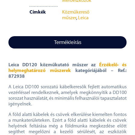
Mérőeszközök
Címkék
Közműkereső
műszer
,
Leica
Termékleírás
Leica DD120 közműkutató műszer az
Érzékelő- és
helymeghatározó műszerek
kategóriájából – Ref.:
872938
A Leica DD100 sorozatú kábelkeresők fejlett automatikus
vezérléssel rendelkeznek, amelyek megkönnyítik a DD100
sorozat használatát, és minimális felhasználói tapasztalatot
igényelnek.
A föld alatti kábelek és csövek elkerülése kiemelten fontos
a munkaterületeken. Ezért a föld alatti kábelek és csövek
helyének feltárása még a földmunka megkezdése előtt
segíthet megelőzni a kezelő sérülését, az eszközök