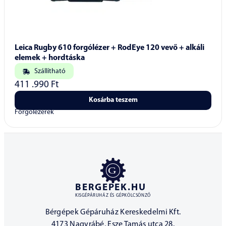
Leica Rugby 610 forgólézer + RodEye 120 vevő + alkáli
elemek + hordtáska
Szállítható
411 .990
Ft
Kosárba teszem
Forgólézerek
BERGEPEK.HU
KISGÉPÁRUHÁZ ÉS GÉPKÖLCSÖNZŐ
Bérgépek Gépáruház Kereskedelmi Kft.
4173 Nagyrábé, Esze Tamás utca 28.