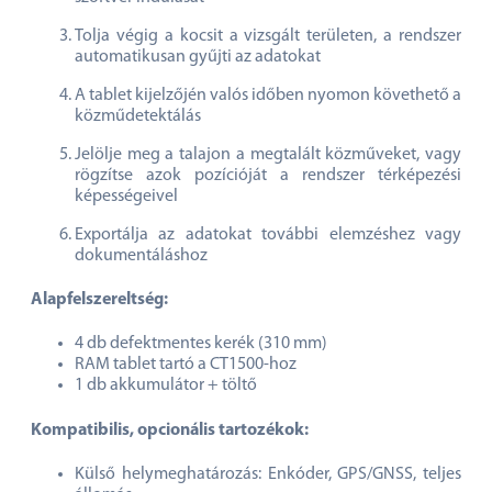
Tolja végig a kocsit a vizsgált területen, a rendszer
automatikusan gyűjti az adatokat
A tablet kijelzőjén valós időben nyomon követhető a
közműdetektálás
Jelölje meg a talajon a megtalált közműveket, vagy
rögzítse azok pozícióját a rendszer térképezési
képességeivel
Exportálja az adatokat további elemzéshez vagy
dokumentáláshoz
Alapfelszereltség:
4 db defektmentes kerék (310 mm)
RAM tablet tartó a CT1500-hoz
1 db akkumulátor + töltő
Kompatibilis, opcionális tartozékok:
Külső helymeghatározás: Enkóder, GPS/GNSS, teljes