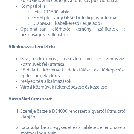
külső GPS/GNSS és teljes állomásos pozicionálást
Kompatibilis:
Leica CT1500 tablet
GG04 plus vagy GPS60 intelligens antenna
DD SMART kábelkeresők és jeladók
Opcionálisan elérhető: kemény szállítótok a
biztonságos szállításhoz
Alkalmazási területek:
Gáz-, elektromos-, távközlési-, víz- és szennyvíz-
közművek felkutatása
Földalatti közművek detektálása és térképezése
építési projektekhez
Mélyépítési alkalmazások
Városi közművek feltérképezése és kezelése
Használati útmutató:
Szerelje össze a DS4000 rendszert a gyártói útmutató
alapján
Kapcsolja be az egységet és a tabletet, ellenőrizze a
szoftver indulását