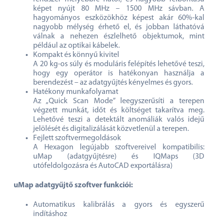
képet nyújt 80 MHz – 1500 MHz sávban. A
hagyományos eszközökhöz képest akár 60%-kal
nagyobb mélység érhető el, és jobban láthatóvá
válnak a nehezen észlelhető objektumok, mint
például az optikai kábelek.
Kompakt és könnyű kivitel
A 20 kg-os súly és moduláris felépítés lehetővé teszi,
hogy egy operátor is hatékonyan használja a
berendezést – az adatgyűjtés kényelmes és gyors.
Hatékony munkafolyamat
Az „Quick Scan Mode” leegyszerűsíti a terepen
végzett munkát, időt és költséget takarítva meg.
Lehetővé teszi a detektált anomáliák valós idejű
jelölését és digitalizálását közvetlenül a terepen.
Fejlett szoftvermegoldások
A Hexagon legújabb szoftvereivel kompatibilis:
uMap (adatgyűjtésre) és IQMaps (3D
utófeldolgozásra és AutoCAD exportálásra)
uMap adatgyűjtő szoftver funkciói:
Automatikus kalibrálás a gyors és egyszerű
indításhoz