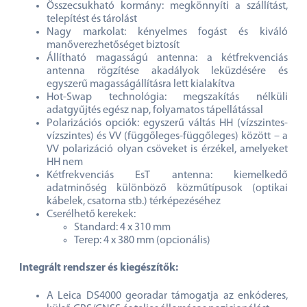
Összecsukható kormány: megkönnyíti a szállítást,
telepítést és tárolást
Nagy markolat: kényelmes fogást és kiváló
manőverezhetőséget biztosít
Állítható magasságú antenna: a kétfrekvenciás
antenna rögzítése akadályok leküzdésére és
egyszerű magasságállításra lett kialakítva
Hot-Swap technológia: megszakítás nélküli
adatgyűjtés egész nap, folyamatos tápellátással
Polarizációs opciók: egyszerű váltás HH (vízszintes-
vízszintes) és VV (függőleges-függőleges) között – a
VV polarizáció olyan csöveket is érzékel, amelyeket
HH nem
Kétfrekvenciás EsT antenna: kiemelkedő
adatminőség különböző közműtípusok (optikai
kábelek, csatorna stb.) térképezéséhez
Cserélhető kerekek:
Standard: 4 x 310 mm
Terep: 4 x 380 mm (opcionális)
Integrált rendszer és kiegészítők:
A Leica DS4000 georadar támogatja az enkóderes,