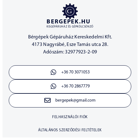
BERGEPEK.HU
KISGÉPÁRUHÁZ ÉS GÉPKÖLCSÖNZŐ
Bérgépek Gépáruház Kereskedelmi Kft.
4173 Nagyrábé, Esze Tamás utca 28.
Adószám: 32977923-2-09
+36 70 3071053
+36 70 2867779
bergepek@gmail.com
FELHASZNÁLÓI FIÓK
ÁLTALÁNOS SZERZŐDÉSI FELTÉTELEK