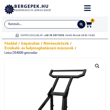
BERGEPEK.HU
KISGÉPÁRUHÁZ ÉS GÉPKÖLCSÖNZŐ
0
ÜGYFÉLSZOLGÁLAT:
+36 70 3071053
(Hétfő-Péntek 08:00-16:00)
Főoldal
Gépáruház
Mérőeszközök
/
/
/
Érzékelő- és helymeghatározó műszerek
/
Leica DS4000 georadar