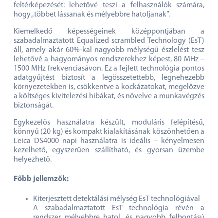
feltérképezését: lehetővé teszi a felhasználók számára,
hogy „többet lássanak és mélyebbre hatoljanak”.
Kiemelkedő képességeinek középpontjában a
szabadalmaztatott Equalized scrambled Technology (EsT)
áll, amely akár 60%-kal nagyobb mélységű észlelést tesz
lehetővé a hagyományos rendszerekhez képest, 80 MHz –
1500 MHz frekvenciasávon. Ez a fejlett technológia pontos
adatgyűjtést biztosít a legösszetettebb, legnehezebb
környezetekben is, csökkentve a kockázatokat, megelőzve
a költséges kivitelezési hibákat, és növelve a munkavégzés
biztonságát.
Egykezelős használatra készült, moduláris felépítésű,
könnyű (20 kg) és kompakt kialakításának köszönhetően a
Leica DS4000 napi használatra is ideális – kényelmesen
kezelhető, egyszerűen szállítható, és gyorsan üzembe
helyezhető.
Főbb jellemzők:
Kiterjesztett detektálási mélység EsT technológiával
A szabadalmaztatott EsT technológia révén a
rendszer mélyebbre hatol, és nagyobb felbontású