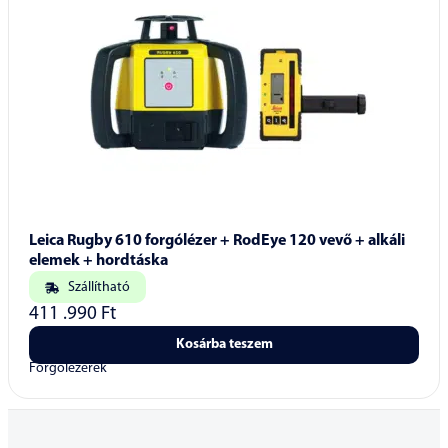
Leica Rugby 610 forgólézer + RodEye 120 vevő + alkáli
elemek + hordtáska
Szállítható
411 .990
Ft
Kosárba teszem
Forgólézerek