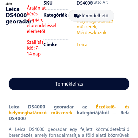
Bruttó Ár:
SKU
DS4000
Árajánlat
Leica
kérés
DS4000
Kategóriák
Érzékelő- és
Előrendelhető
alapján,
georadar
helymeghatározó
előrendeléssel
műszerek
,
elérhető!
Mérőeszközök
Szállítási
Címke
Leica
idő: 7-
14 nap
Termékleírás
Leica DS4000 georadar az
Érzékelő- és
helymeghatározó műszerek
kategóriájából – Ref.:
DS4000
A Leica DS4000 georadar egy fejlett közműdetektáló
berendezés, amely forradalmasítja a föld alatti közművek