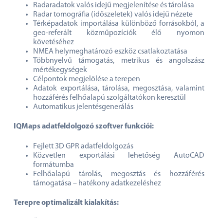
Radaradatok valós idejű megjelenítése és tárolása
Radar tomográfia (időszeletek) valós idejű nézete
Térképadatok importálása különböző forrásokból, a
geo-referált közműpozíciók élő nyomon
követéséhez
NMEA helymeghatározó eszköz csatlakoztatása
Többnyelvű támogatás, metrikus és angolszász
mértékegységek
Célpontok megjelölése a terepen
Adatok exportálása, tárolása, megosztása, valamint
hozzáférés felhőalapú szolgáltatókon keresztül
Automatikus jelentésgenerálás
IQMaps adatfeldolgozó szoftver funkciói:
Fejlett 3D GPR adatfeldolgozás
Közvetlen exportálási lehetőség AutoCAD
formátumba
Felhőalapú tárolás, megosztás és hozzáférés
támogatása – hatékony adatkezeléshez
Terepre optimalizált kialakítás: