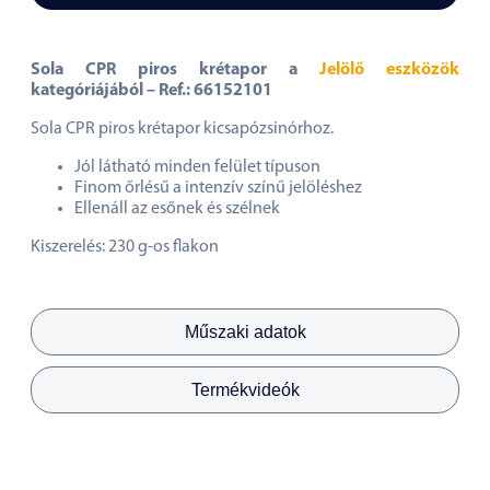
Sola CPR piros krétapor a
Jelölő eszközök
kategóriájából – Ref.: 66152101
Sola CPR piros krétapor kicsapózsinórhoz.
Jól látható minden felület típuson
Finom őrlésű a intenzív színű jelöléshez
Ellenáll az esőnek és szélnek
Kiszerelés: 230 g-os flakon
Műszaki adatok
Termékvideók