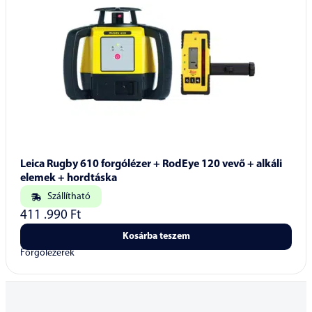
Leica Rugby 610 forgólézer + RodEye 120 vevő + alkáli
elemek + hordtáska
Szállítható
411 .990
Ft
Kosárba teszem
Forgólézerek