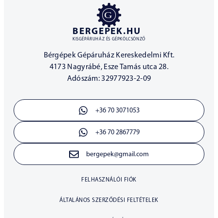
BERGEPEK.HU
KISGÉPÁRUHÁZ ÉS GÉPKÖLCSÖNZŐ
Bérgépek Gépáruház Kereskedelmi Kft.
4173 Nagyrábé, Esze Tamás utca 28.
Adószám: 32977923-2-09
+36 70 3071053
+36 70 2867779
bergepek@gmail.com
FELHASZNÁLÓI FIÓK
ÁLTALÁNOS SZERZŐDÉSI FELTÉTELEK