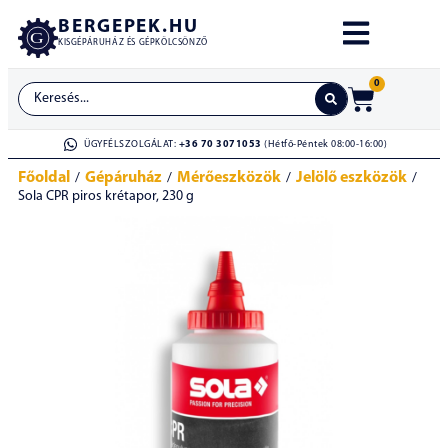
BERGEPEK.HU
KISGÉPÁRUHÁZ ÉS GÉPKÖLCSÖNZŐ
0
ÜGYFÉLSZOLGÁLAT:
+36 70 3071053
(Hétfő-Péntek 08:00-16:00)
Főoldal
Gépáruház
Mérőeszközök
Jelölő eszközök
/
/
/
/
Sola CPR piros krétapor, 230 g