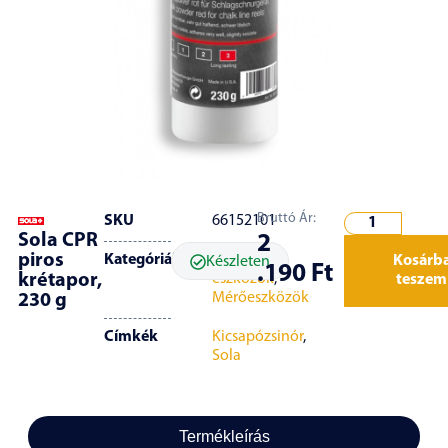
Bruttó Ár:
SKU
66152101
Sola CPR
2
piros
Kategóriák
Jelölő
Kosárb
Készleten
.190
Ft
krétapor,
eszközök
,
teszem
Mérőeszközök
230 g
Címkék
Kicsapózsinór
,
Sola
Termékleírás