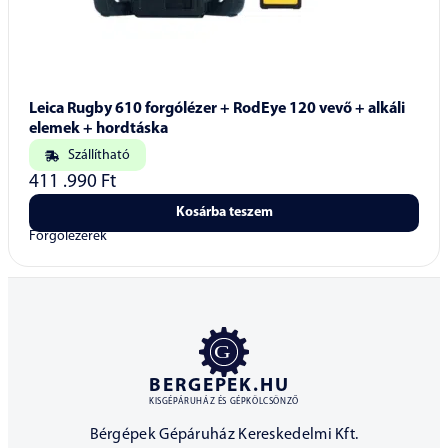
Leica Rugby 610 forgólézer + RodEye 120 vevő + alkáli
elemek + hordtáska
Szállítható
411 .990
Ft
Kosárba teszem
Forgólézerek
BERGEPEK.HU
KISGÉPÁRUHÁZ ÉS GÉPKÖLCSÖNZŐ
Bérgépek Gépáruház Kereskedelmi Kft.