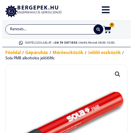
BERGEPEK.HU
KISGÉPÁRUHÁZ ÉS GÉPKÖLCSÖNZŐ
0
ÜGYFÉLSZOLGÁLAT:
+36 70 3071053
(Hétfő-Péntek 08:00-16:00)
Főoldal
Gépáruház
Mérőeszközök
Jelölő eszközök
/
/
/
/
Sola PMB alkoholos jelölőfilc