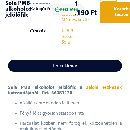
Sola PMB
1
alkoholos
Kategóriák
Jelölő
Kosárb
Készleten
.190
Ft
jelölőfilc
eszközök
,
teszem
Mérőeszközök
Címkék
Jelölő
eszköz
,
Sola
Termékleírás
Sola PMB alkoholos jelölőfilc a
Jelölő eszközök
kategóriájából – Ref.: 66081120
Vízálló szinte minden felületen
Fényálló és gyorsan száradó tinta
Használat közben nem forog el, köszönhetően a
praktikus csíptetőnek