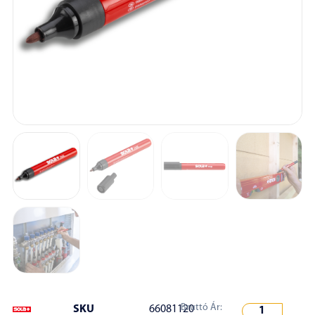
Bruttó Ár:
SKU
66081120