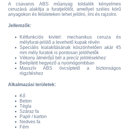
A csavaros ABS műanyag toldalék kényelmes
ceruzává alakítja a furatjelölőt, amellyel széles körű
anyagokon és felületeken lehet jelölni, írni és rajzolni.
Jellemzők:
Kétfunkciós kivitel: mechanikus ceruza és
mélyfurat-jelölő a levehető kupak révén
Speciális kialakításának köszönhetően akár 45
mm mély furatok is pontosan jelölhetők
Vékony átmérőjű bél a precíz jelölésekhez
Beépített hegyező a nyomógombban
Masszív ABS övcsíptető a biztonságos
rögzítéshez
Alkalmazási területek:
Kő
Beton
Tégla
Száraz fa
Papír / karton
Nedves fa
Fém