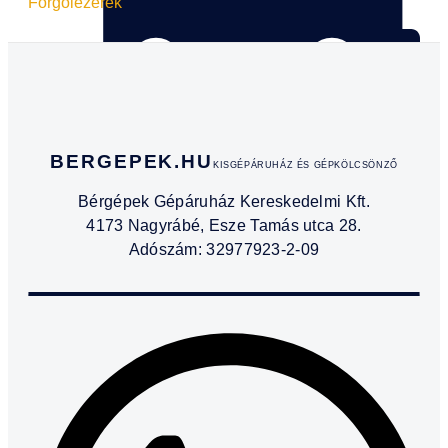
Forgólézerek
Szállítható
BERGEPEK.HU
KISGÉPÁRUHÁZ ÉS GÉPKÖLCSÖNZŐ
Bérgépek Gépáruház Kereskedelmi Kft.
4173 Nagyrábé, Esze Tamás utca 28.
Adószám: 32977923-2-09