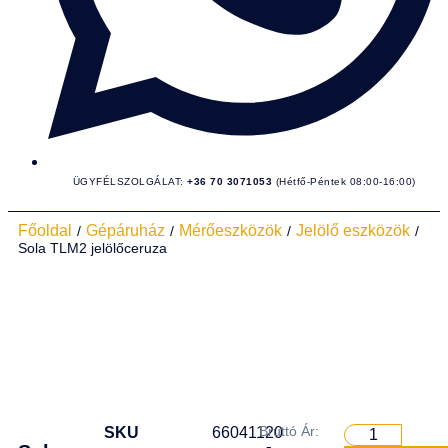
ÜGYFÉLSZOLGÁLAT:
+36 70 3071053
(Hétfő-Péntek 08:00-16:00)
Főoldal
Gépáruház
Mérőeszközök
Jelölő eszközök
/
/
/
/
Sola TLM2 jelölőceruza
Bruttó Ár:
SKU
66041120