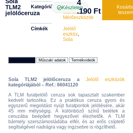
Sola
4
TLM2
Kategóriák
Jelölő
Kosárb
Készleten
.190
Ft
eszközök
,
jelölőceruza
tesze
Mérőeszközök
Címkék
Jelölő
eszköz
,
Sola
Termékleírás
Műszaki adatok
Termékvideók
Sola TLM2 jelölőceruza a
Jelölő eszközök
kategóriájából – Ref.: 66041120
A TLM furatjelölő ceruza sok tapasztalt szakember
kedvelt tartozéka. Ez a praktikus ceruza gyors és
egyszerű megoldást nyújt furatpontok jelölésére, akár
45 mm mélységig. A különböző színű betétek a
ceruzába beépített hegyezővel élezhetők. A TLM
bármely szerszámosládába elfér, és az erős csíptető
segítségével nadrágra vagy ingzsebre is rögzíthető.