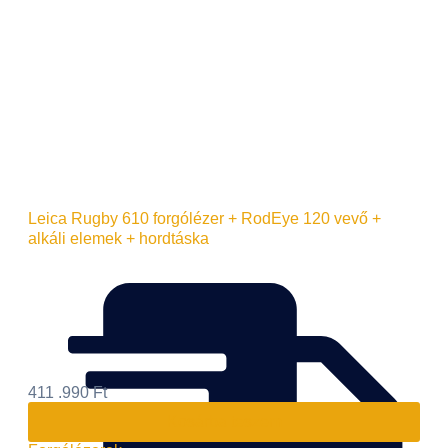
Leica Rugby 610 forgólézer + RodEye 120 vevő +
alkáli elemek + hordtáska
411 .990
Ft
Kosárba teszem