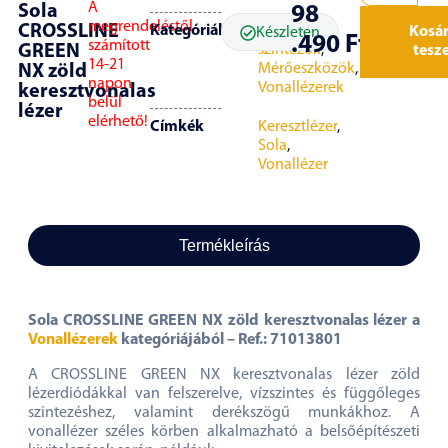
A
Sola
98
megrendeléstől
CROSSLINE
Kategóriák
Lézeres
Kosá
Készleten
.490
Ft
számított
GREEN
szintezők
,
tesz
14-21
Mérőeszközök
,
NX zöld
napon
Vonallézerek
keresztvonalas
belül
lézer
elérhető!
Címkék
Keresztlézer
,
Sola
,
Vonallézer
Termékleírás
Sola CROSSLINE GREEN NX zöld keresztvonalas lézer a
Vonallézerek
kategóriájából – Ref.: 71013801
A CROSSLINE GREEN NX keresztvonalas lézer zöld
lézerdiódákkal van felszerelve, vízszintes és függőleges
szintezéshez, valamint derékszögű munkákhoz. A
vonallézer széles körben alkalmazható a belsőépítészeti