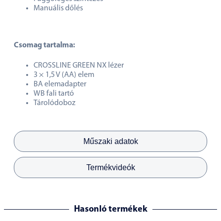
Manuális dőlés
Csomag tartalma:
CROSSLINE GREEN NX lézer
3 × 1,5 V (AA) elem
BA elemadapter
WB fali tartó
Tárolódoboz
Műszaki adatok
Termékvideók
Hasonló termékek