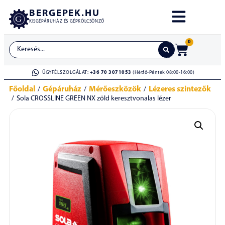
BERGEPEK.HU
KISGÉPÁRUHÁZ ÉS GÉPKÖLCSÖNZŐ
0
ÜGYFÉLSZOLGÁLAT:
+36 70 3071053
(Hétfő-Péntek 08:00-16:00)
Főoldal
Gépáruház
Mérőeszközök
Lézeres szintezők
/
/
/
/
Sola CROSSLINE GREEN NX zöld keresztvonalas lézer