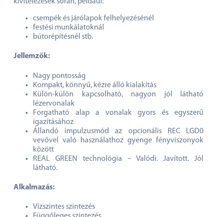
kivitelezések során, például:
csempék és járólapok felhelyezésénél
festési munkálatoknál
bútorépítésnél stb.
Jellemzők:
Nagy pontosság
Kompakt, könnyű, kézre álló kialakítás
Külön-külön kapcsolható, nagyon jól látható
lézervonalak
Forgatható alap a vonalak gyors és egyszerű
igazításához
Állandó impulzusmód az opcionális REC LGD0
vevővel való használathoz gyenge fényviszonyok
között
REAL GREEN technológia – Valódi. Javított. Jól
látható.
Alkalmazás:
Vízszintes szintezés
Függőleges szintezés