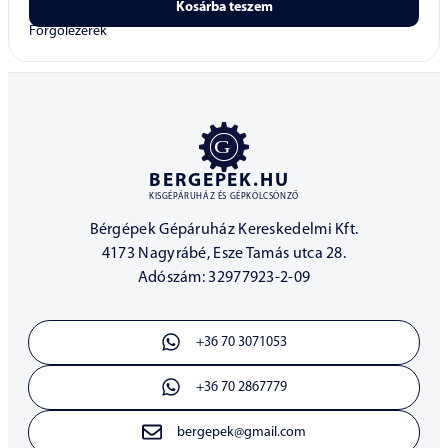
Kosárba teszem
Forgólézerek
BERGEPEK.HU
KISGÉPÁRUHÁZ ÉS GÉPKÖLCSÖNZŐ
Bérgépek Gépáruház Kereskedelmi Kft.
4173 Nagyrábé, Esze Tamás utca 28.
Adószám: 32977923-2-09
+36 70 3071053
+36 70 2867779
bergepek@gmail.com