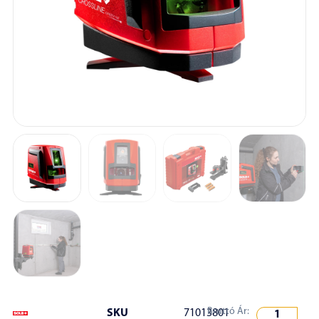
Bruttó Ár:
SKU
71013801