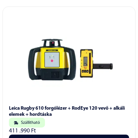
Leica Rugby 610 forgólézer + RodEye 120 vevő + alkáli
elemek + hordtáska
Szállítható
411 .990
Ft