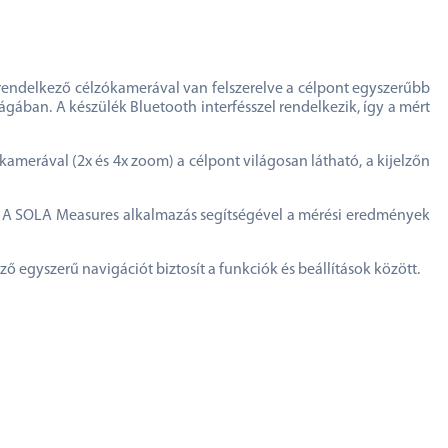
rendelkező célzókamerával van felszerelve a célpont egyszerűbb
gában. A készülék Bluetooth interfésszel rendelkezik, így a mért
merával (2x és 4x zoom) a célpont világosan látható, a kijelzőn
ra. A SOLA Measures alkalmazás segítségével a mérési eredmények
ő egyszerű navigációt biztosít a funkciók és beállítások között.