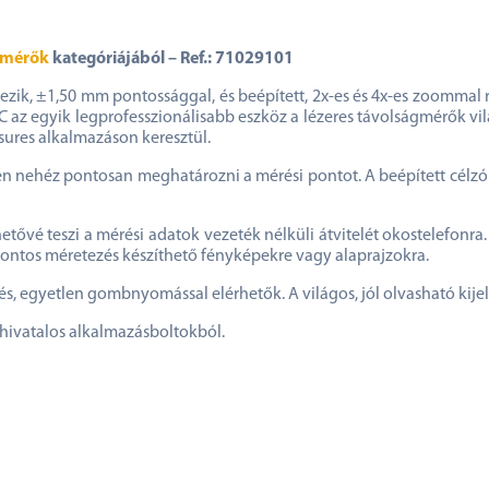
gmérők
kategóriájából – Ref.: 71029101
zik, ±1,50 mm pontossággal, és beépített, 2x-es és 4x-es zoommal 
az egyik legprofesszionálisabb eszköz a lézeres távolságmérők vilá
ures alkalmazáson keresztül.
 nehéz pontosan meghatározni a mérési pontot. A beépített célzóka
hetővé teszi a mérési adatok vezeték nélküli átvitelét okostelefon
ontos méretezés készíthető fényképekre vagy alaprajzokra.
s, egyetlen gombnyomással elérhetők. A világos, jól olvasható kijelz
 hivatalos alkalmazásboltokból.