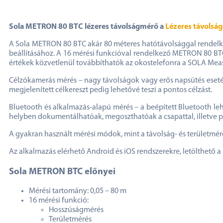
Sola METRON 80 BTC lézeres távolságmérő a
Lézeres távolsá
A Sola METRON 80 BTC akár 80 méteres hatótávolsággal rendelke
beállításához. A 16 mérési funkcióval rendelkező METRON 80 BTC 
értékek közvetlenül továbbíthatók az okostelefonra a SOLA Meas
Célzókamerás mérés – nagy távolságok vagy erős napsütés esetén
megjelenített célkereszt pedig lehetővé teszi a pontos célzást.
Bluetooth és alkalmazás-alapú mérés – a beépített Bluetooth le
helyben dokumentálhatóak, megoszthatóak a csapattal, illetve p
A gyakran használt mérési módok, mint a távolság- és területméré
Az alkalmazás elérhető Android és iOS rendszerekre, letölthető a
Sola METRON BTC előnyei
Mérési tartomány: 0,05 – 80 m
16 mérési funkció:
Hosszúságmérés
Területmérés