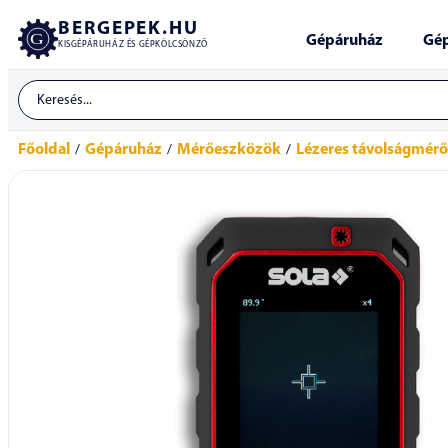
BERGEPEK.HU
Gépáruház
Gép
KISGÉPÁRUHÁZ ÉS GÉPKÖLCSÖNZŐ
Főoldal
Gépáruház
Mérőeszközök
Lézeres távolságmér
/
/
/