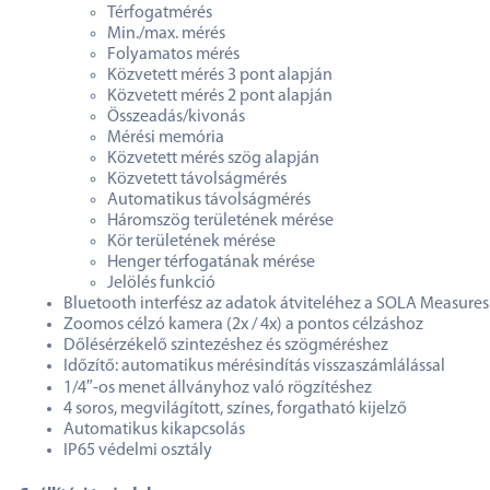
Térfogatmérés
Min./max. mérés
Folyamatos mérés
Közvetett mérés 3 pont alapján
Közvetett mérés 2 pont alapján
Összeadás/kivonás
Mérési memória
Közvetett mérés szög alapján
Közvetett távolságmérés
Automatikus távolságmérés
Háromszög területének mérése
Kör területének mérése
Henger térfogatának mérése
Jelölés funkció
Bluetooth interfész az adatok átviteléhez a SOLA Measure
Zoomos célzó kamera (2x / 4x) a pontos célzáshoz
Dőlésérzékelő szintezéshez és szögméréshez
Időzítő: automatikus mérésindítás visszaszámlálással
1/4″-os menet állványhoz való rögzítéshez
4 soros, megvilágított, színes, forgatható kijelző
Automatikus kikapcsolás
IP65 védelmi osztály