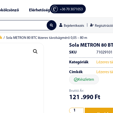
+36 70 3071053
kölcsönző
Elérhetőség
|
Regisztráció
Bejelentkezés
ők
/
Sola METRON 80 BTC lézeres távolságmérő 0,05 – 80 m
Sola METRON 80 BTC
SKU
71029101
Kategóriák
Lézeres t
Címkék
Lézeres t
Készleten
Bruttó Ár:
121 .990
Ft