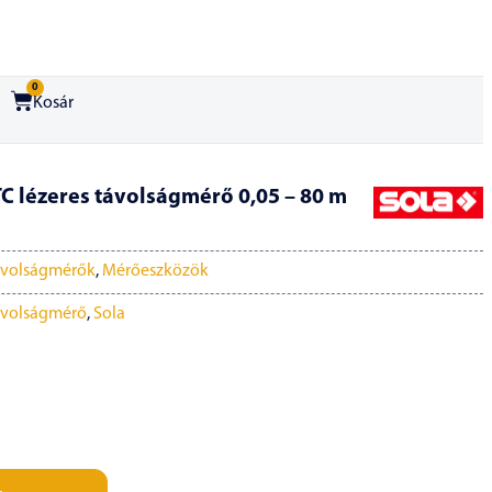
0
Kosár
 lézeres távolságmérő 0,05 – 80 m
ávolságmérők
,
Mérőeszközök
ávolságmérő
,
Sola