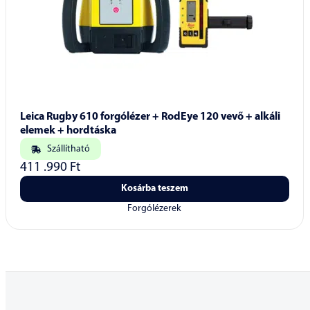
Leica Rugby 610 forgólézer + RodEye 120 vevő + alkáli
elemek + hordtáska
Szállítható
411 .990
Ft
Kosárba teszem
Forgólézerek