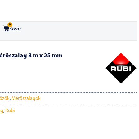
0
Kosár
rőszalag 8 m x 25 mm
özök
,
Mérőszalagok
ag
,
Rubi