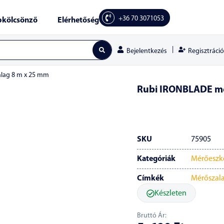
+36 70 3071053
kölcsönző
Elérhetőség
|
Regisztráció
Bejelentkezés
lag 8 m x 25 mm
Rubi IRONBLADE mé
SKU
75905
Kategóriák
Mérőeszk
Címkék
Mérőszal
Készleten
Bruttó Ár: