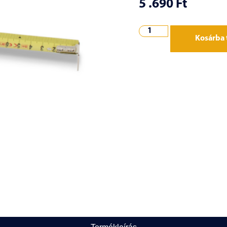
5 .690
Ft
Kosárba