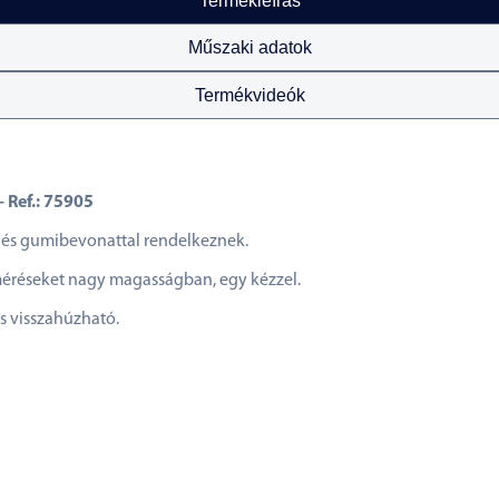
Termékleírás
Műszaki adatok
Termékvideók
 Ref.: 75905
 és gumibevonattal rendelkeznek.
éréseket nagy magasságban, egy kézzel.
és visszahúzható.