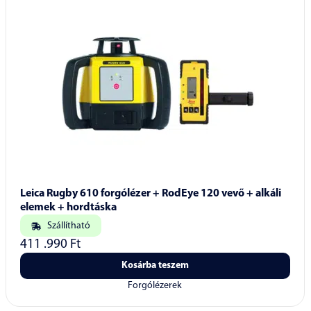
Leica Rugby 610 forgólézer + RodEye 120 vevő + alkáli
elemek + hordtáska
Szállítható
411 .990
Ft
Kosárba teszem
Forgólézerek