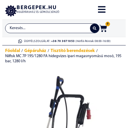
BERGEPEK.HU
KISGÉPÁRUHÁZ ÉS GÉPKÖLCSÖNZŐ
0
ÜGYFÉLSZOLGÁLAT:
+36 70 3071053
(Hétfő-Péntek 08:00-16:00)
Főoldal
Gépáruház
Tisztító berendezések
/
/
/
Nilfisk MC 7P 195/1280 FA hidegvizes ipari magasnyomású mosó, 195
bar, 1280 l/h