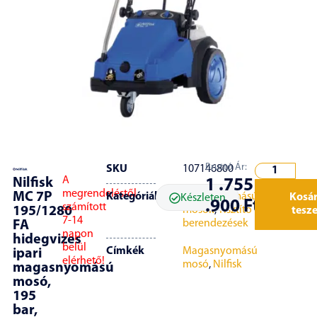
Bruttó Ár:
SKU
107146800
A
Nilfisk
1 .755
megrendeléstől
MC 7P
Kategóriák
Magasnyomású
Kosá
Készleten
.900
Ft
számított
195/1280
mosók
,
Tisztító
tesz
7-14
berendezések
FA
napon
hidegvizes
belül
Címkék
Magasnyomású
ipari
elérhető!
mosó
,
Nilfisk
magasnyomású
mosó,
195
bar,