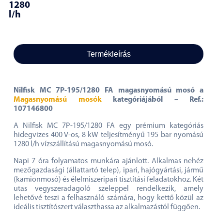
1280
l/h
Termékleírás
Nilfisk MC 7P-195/1280 FA magasnyomású mosó a
Magasnyomású mosók
kategóriájából – Ref.:
107146800
A Nilfisk MC 7P-195/1280 FA egy prémium kategóriás
hidegvizes 400 V-os, 8 kW teljesítményű 195 bar nyomású
1280 l/h vízszállítású magasnyomású mosó.
Napi 7 óra folyamatos munkára ajánlott. Alkalmas nehéz
mezőgazdasági (állattartó telep), ipari, hajógyártási, jármű
(kamionmosó) és élelmiszeripari tisztítási feladatokhoz. Két
utas vegyszeradagoló szeleppel rendelkezik, amely
lehetővé teszi a felhasználó számára, hogy kettő közül az
ideális tisztítószert választhassa az alkalmazástól függően.