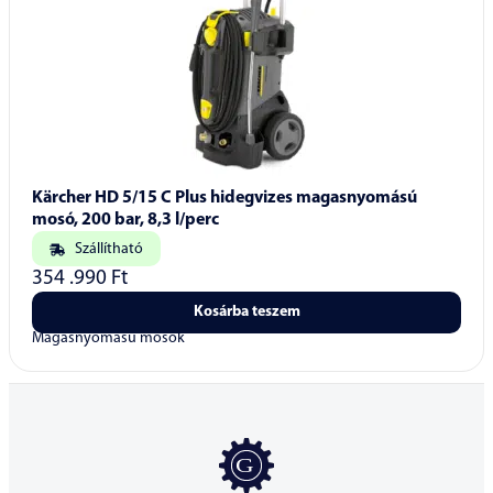
Kärcher HD 5/15 C Plus hidegvizes magasnyomású
mosó, 200 bar, 8,3 l/perc
Szállítható
354 .990
Ft
Kosárba teszem
Magasnyomású mosók