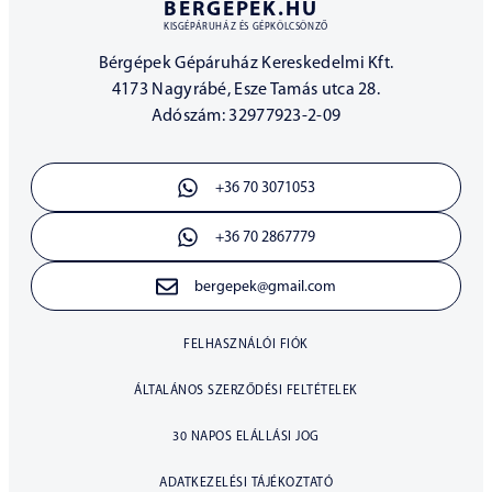
BERGEPEK.HU
KISGÉPÁRUHÁZ ÉS GÉPKÖLCSÖNZŐ
Bérgépek Gépáruház Kereskedelmi Kft.
4173 Nagyrábé, Esze Tamás utca 28.
Adószám: 32977923-2-09
+36 70 3071053
+36 70 2867779
bergepek@gmail.com
FELHASZNÁLÓI FIÓK
ÁLTALÁNOS SZERZŐDÉSI FELTÉTELEK
30 NAPOS ELÁLLÁSI JOG
ADATKEZELÉSI TÁJÉKOZTATÓ