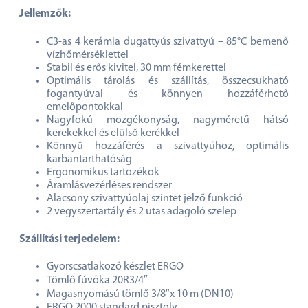
Jellemzők:
C3-as 4 kerámia dugattyús szivattyú – 85°C bemenő
vízhőmérséklettel
Stabil és erős kivitel, 30 mm fémkerettel
Optimális tárolás és szállítás, összecsukható
fogantyúval és könnyen hozzáférhető
emelőpontokkal
Nagyfokú mozgékonyság, nagyméretű hátsó
kerekekkel és elülső kerékkel
Könnyű hozzáférés a szivattyúhoz, optimális
karbantarthatóság
Ergonomikus tartozékok
Áramlásvezérléses rendszer
Alacsony szivattyúolaj szintet jelző funkció
2 vegyszertartály és 2 utas adagoló szelep
Szállítási terjedelem:
Gyorscsatlakozó készlet ERGO
Tömlő fúvóka 20R3/4″
Magasnyomású tömlő 3/8″x 10 m (DN10)
ERGO 2000 standard pisztoly