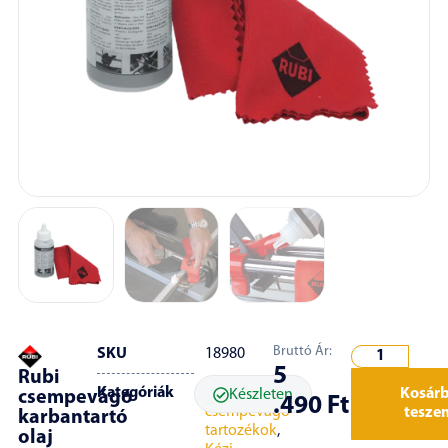
Bruttó Ár:
SKU
18980
5
Rubi
Kategóriák
Kézi
Kosár
Készleten
csempevágó
.490
Ft
csempevágó
tesze
karbantartó
tartozékok
,
olaj