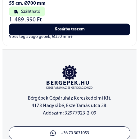
55 cm, Ø700 mm
Szállítható
1 .489 .990
Ft
Kosárba teszem
Vizes téglavágó gépek, Ø350 mm+
BERGEPEK.HU
KISGÉPÁRUHÁZ ÉS GÉPKÖLCSÖNZŐ
Bérgépek Gépáruház Kereskedelmi Kft.
4173 Nagyrábé, Esze Tamás utca 28.
Adószám: 32977923-2-09
+36 70 3071053