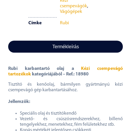
Kézi
csempevágók
,
Vágógépek
Címke
Rubi
Termékleírás
Rubi karbantartó olaj a
Kézi csempevágó
tartozékok
kategóriájából – Ref.: 18980
Tisztító és kenőolaj, bármilyen gyártmányú kézi
csempevágó gép karbantartásához.
Jellemzők:
Speciális olaj és tisztítókendő
Vezető- és csúszósrendszerekhez, billenő
tengelyekhez, menetekhez, fém felületekhez stb.
Kopás mértékét jelentősen csökkenti