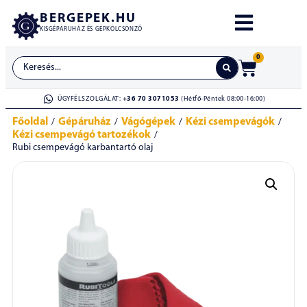
BERGEPEK.HU
KISGÉPÁRUHÁZ ÉS GÉPKÖLCSÖNZŐ
0
ÜGYFÉLSZOLGÁLAT:
+36 70 3071053
(Hétfő-Péntek 08:00-16:00)
Főoldal
Gépáruház
Vágógépek
Kézi csempevágók
/
/
/
/
Kézi csempevágó tartozékok
/
Rubi csempevágó karbantartó olaj