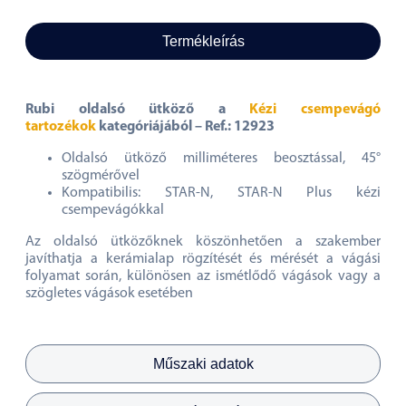
Termékleírás
Rubi oldalsó ütköző a
Kézi csempevágó
tartozékok
kategóriájából – Ref.: 12923
Oldalsó ütköző milliméteres beosztással, 45°
szögmérővel
Kompatibilis: STAR-N, STAR-N Plus kézi
csempevágókkal
Az oldalsó ütközőknek köszönhetően a szakember
javíthatja a kerámialap rögzítését és mérését a vágási
folyamat során, különösen az ismétlődő vágások vagy a
szögletes vágások esetében
Műszaki adatok