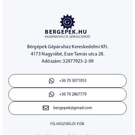
BERGEPEK.HU
KISGÉPÁRUHÁZ ÉS GÉPKÖLCSÖNZŐ
Bérgépek Gépáruház Kereskedelmi Kft.
4173 Nagyrábé, Esze Tamás utca 28.
Adószám: 32977923-2-09
+36 70 3071053
+36 70 2867779
bergepek@gmail.com
FELHASZNÁLÓI FIÓK