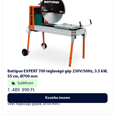
Battipav EXPERT 700 téglavágó gép 230V/50Hz, 3.5 kW,
55 cm, Ø700 mm
Szállítható
1 .489 .990
Ft
Kosárba teszem
Vizes téglavágó gépek, Ø350 mm+