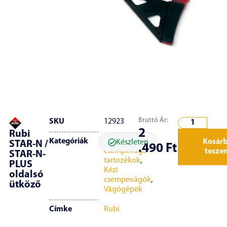
Bruttó Ár:
SKU
12923
2
Rubi
Kategóriák
Kézi
Kosár
Készleten
STAR-N /
.490
Ft
csempevágó
tesze
STAR-N-
tartozékok
,
PLUS
Kézi
oldalsó
csempevágók
,
ütköző
Vágógépek
Címke
Rubi