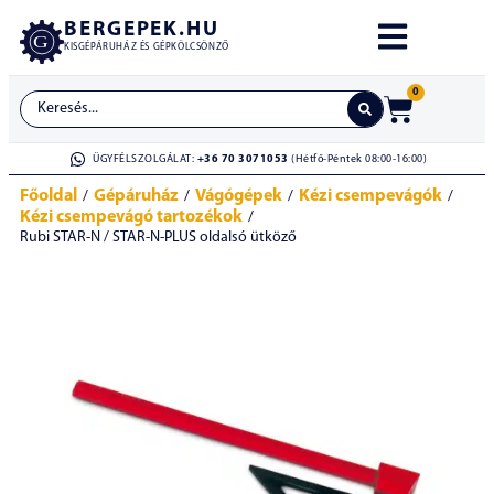
BERGEPEK.HU
KISGÉPÁRUHÁZ ÉS GÉPKÖLCSÖNZŐ
0
ÜGYFÉLSZOLGÁLAT:
+36 70 3071053
(Hétfő-Péntek 08:00-16:00)
Főoldal
Gépáruház
Vágógépek
Kézi csempevágók
/
/
/
/
Kézi csempevágó tartozékok
/
Rubi STAR-N / STAR-N-PLUS oldalsó ütköző