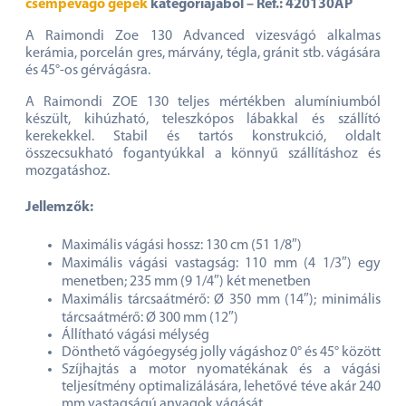
csempevágó gépek
kategóriájából – Ref.: 420130AP
A Raimondi Zoe 130 Advanced vizesvágó alkalmas
kerámia, porcelán gres, márvány, tégla, gránit stb. vágására
és 45°-os gérvágásra.
A Raimondi ZOE 130 teljes mértékben alumíniumból
készült, kihúzható, teleszkópos lábakkal és szállító
kerekekkel. Stabil és tartós konstrukció, oldalt
összecsukható fogantyúkkal a könnyű szállításhoz és
mozgatáshoz.
Jellemzők:
Maximális vágási hossz: 130 cm (51 1/8″)
Maximális vágási vastagság: 110 mm (4 1/3″) egy
menetben; 235 mm (9 1/4″) két menetben
Maximális tárcsaátmérő: Ø 350 mm (14″); minimális
tárcsaátmérő: Ø 300 mm (12″)
Állítható vágási mélység
Dönthető vágóegység jolly vágáshoz 0° és 45° között
Szíjhajtás a motor nyomatékának és a vágási
teljesítmény optimalizálására, lehetővé téve akár 240
mm vastagságú anyagok vágását