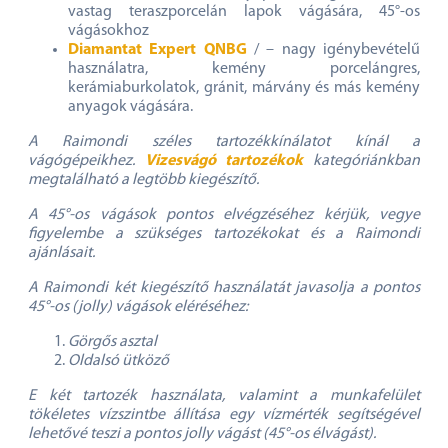
vastag teraszporcelán lapok vágására, 45°-os
vágásokhoz
Diamantat Expert QNBG
/ – nagy igénybevételű
használatra, kemény porcelángres,
kerámiaburkolatok, gránit, márvány és más kemény
anyagok vágására.
A Raimondi széles tartozékkínálatot kínál a
vágógépeikhez.
Vizesvágó tartozékok
kategóriánkban
megtalálható a legtöbb kiegészítő.
A 45°-os vágások pontos elvégzéséhez kérjük, vegye
figyelembe a szükséges tartozékokat és a Raimondi
ajánlásait.
A Raimondi két kiegészítő használatát javasolja a pontos
45°-os (jolly) vágások eléréséhez:
Görgős asztal
Oldalsó ütköző
E két tartozék használata, valamint a munkafelület
tökéletes vízszintbe állítása egy vízmérték segítségével
lehetővé teszi a pontos jolly vágást (45°-os élvágást).