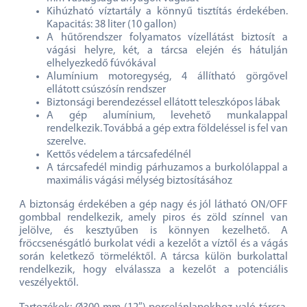
Kihúzható víztartály a könnyű tisztítás érdekében.
Kapacitás: 38 liter (10 gallon)
A hűtőrendszer folyamatos vízellátást biztosít a
vágási helyre, két, a tárcsa elején és hátulján
elhelyezkedő fúvókával
Alumínium motoregység, 4 állítható görgővel
ellátott csúszósín rendszer
Biztonsági berendezéssel ellátott teleszkópos lábak
A gép alumínium, levehető munkalappal
rendelkezik. Továbbá a gép extra földeléssel is fel van
szerelve.
Kettős védelem a tárcsafedélnél
A tárcsafedél mindig párhuzamos a burkolólappal a
maximális vágási mélység biztosításához
A biztonság érdekében a gép nagy és jól látható ON/OFF
gombbal rendelkezik, amely piros és zöld színnel van
jelölve, és kesztyűben is könnyen kezelhető. A
fröccsenésgátló burkolat védi a kezelőt a víztől és a vágás
során keletkező törmeléktől. A tárcsa külön burkolattal
rendelkezik, hogy elválassza a kezelőt a potenciális
veszélyektől.