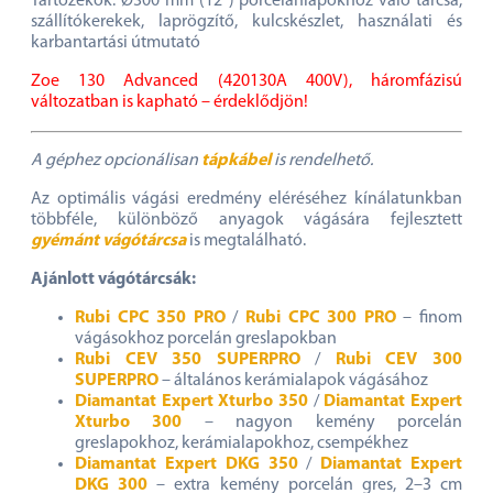
Tartozékok: Ø300 mm (12″) porcelánlapokhoz való tárcsa,
szállítókerekek, laprögzítő, kulcskészlet, használati és
karbantartási útmutató
Zoe 130 Advanced (420130A 400V), háromfázisú
változatban is kapható – érdeklődjön!
A géphez opcionálisan
tápkábel
is rendelhető.
Az optimális vágási eredmény eléréséhez kínálatunkban
többféle, különböző anyagok vágására fejlesztett
gyémánt vágótárcsa
is megtalálható.
Ajánlott vágótárcsák:
Rubi CPC 350 PRO
/
Rubi CPC 300 PRO
– finom
vágásokhoz porcelán greslapokban
Rubi CEV 350 SUPERPRO
/
Rubi CEV 300
SUPERPRO
– általános kerámialapok vágásához
Diamantat Expert Xturbo 350
/
Diamantat Expert
Xturbo 300
– nagyon kemény porcelán
greslapokhoz, kerámialapokhoz, csempékhez
Diamantat Expert DKG 350
/
Diamantat Expert
DKG 300
– extra kemény porcelán gres, 2–3 cm