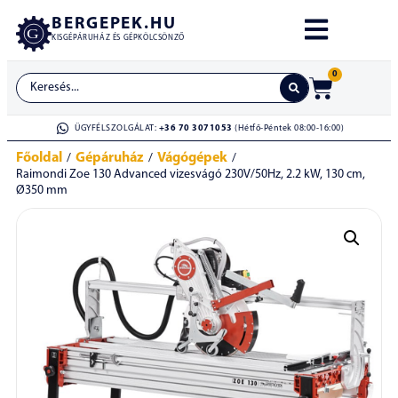
BERGEPEK.HU
KISGÉPÁRUHÁZ ÉS GÉPKÖLCSÖNZŐ
0
ÜGYFÉLSZOLGÁLAT:
+36 70 3071053
(Hétfő-Péntek 08:00-16:00)
Főoldal
Gépáruház
Vágógépek
/
/
/
Raimondi Zoe 130 Advanced vizesvágó 230V/50Hz, 2.2 kW, 130 cm,
Ø350 mm