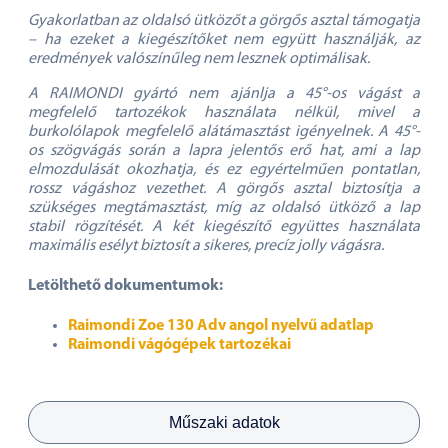
Gyakorlatban az oldalsó ütközőt a görgős asztal támogatja
– ha ezeket a kiegészítőket nem együtt használják, az
eredmények valószínűleg nem lesznek optimálisak.
A RAIMONDI gyártó nem ajánlja a 45°-os vágást a
megfelelő tartozékok használata nélkül, mivel a
burkolólapok megfelelő alátámasztást igényelnek. A 45°-
os szögvágás során a lapra jelentős erő hat, ami a lap
elmozdulását okozhatja, és ez egyértelműen pontatlan,
rossz vágáshoz vezethet. A görgős asztal biztosítja a
szükséges megtámasztást, míg az oldalsó ütköző a lap
stabil rögzítését. A két kiegészítő együttes használata
maximális esélyt biztosít a sikeres, precíz jolly vágásra.
Letölthető dokumentumok:
Raimondi Zoe 130 Adv angol nyelvű adatlap
Raimondi vágógépek tartozékai
Műszaki adatok