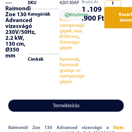
Bruttó Ár:
SKU
420130AP
Raimondi
1 .109
Zoe 130
Kategóriák
Vágógépek
,
Kosár
Készleten
.900
Ft
Advanced
Vizes
tesz
csempevágó
vizesvágó
gépek, max.
230V/50Hz,
Ø350 mm
,
2.2 kW,
Vizesvágó
130 cm,
gépek
Ø350
mm
Címkék
Raimondi
,
Raimondi
greslap- és
csempevágó
gépek
Termékleírás
Raimondi Zoe 130 Advanced vizesvágó a
Vizes