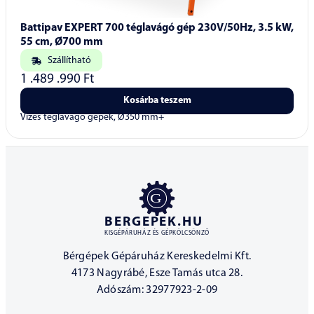
Battipav EXPERT 700 téglavágó gép 230V/50Hz, 3.5 kW,
55 cm, Ø700 mm
Szállítható
1 .489 .990
Ft
Kosárba teszem
Vizes téglavágó gépek, Ø350 mm+
BERGEPEK.HU
KISGÉPÁRUHÁZ ÉS GÉPKÖLCSÖNZŐ
Bérgépek Gépáruház Kereskedelmi Kft.
4173 Nagyrábé, Esze Tamás utca 28.
Adószám: 32977923-2-09