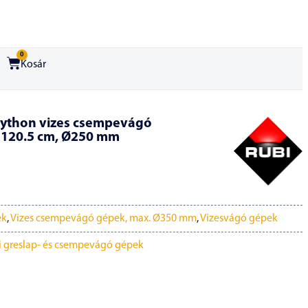
0
Kosár
Python vizes csempevágó
 120.5 cm, Ø250 mm
ek
,
Vizes csempevágó gépek, max. Ø350 mm
,
Vizesvágó gépek
 greslap- és csempevágó gépek