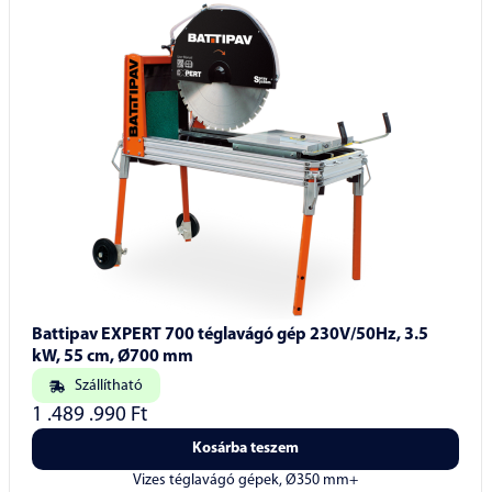
Battipav EXPERT 700 téglavágó gép 230V/50Hz, 3.5
kW, 55 cm, Ø700 mm
Szállítható
1 .489 .990
Ft
Kosárba teszem
Vizes téglavágó gépek, Ø350 mm+