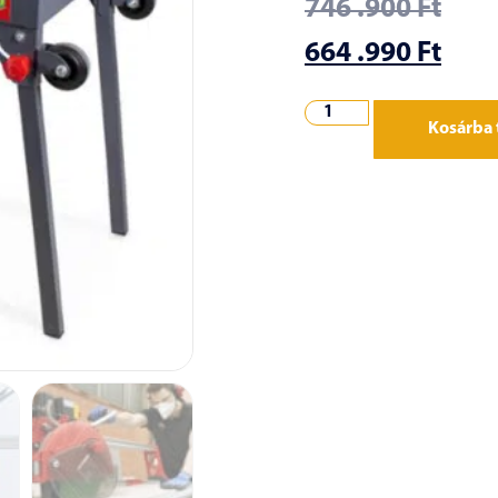
746 .900
Ft
664 .990
Ft
Kosárba