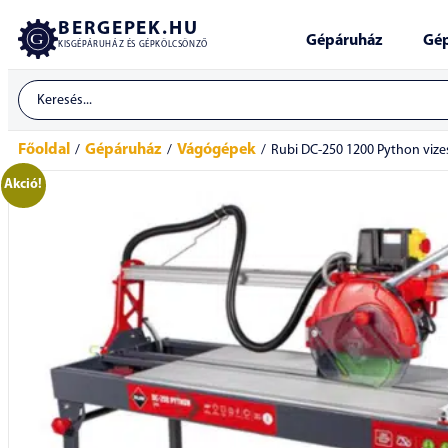
BERGEPEK.HU
Gépáruház
Gép
KISGÉPÁRUHÁZ ÉS GÉPKÖLCSÖNZŐ
Főoldal
Gépáruház
Vágógépek
/
/
/
Rubi DC-250 1200 Python viz
Akció!