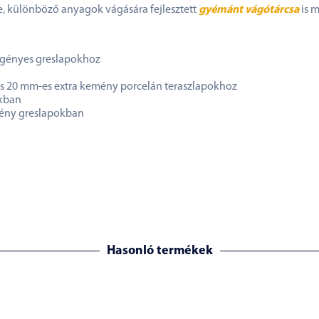
e, különböző anyagok vágására fejlesztett
gyémánt vágótárcsa
is m
igényes greslapokhoz
s 20 mm-es extra kemény porcelán teraszlapokhoz
okban
mény greslapokban
Hasonló termékek