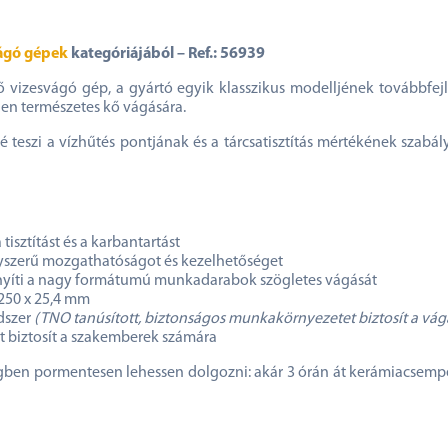
ágó gépek
kategóriájából – Ref.: 56939
vizesvágó gép, a gyártó egyik klasszikus modelljének továbbfejl
űen természetes kő vágására.
teszi a vízhűtés pontjának és a tárcsatisztítás mértékének szabályo
isztítást és a karbantartást
egyszerű mozgathatóságot és kezelhetőséget
nnyíti a nagy formátumú munkadarabok szögletes vágását
250 x 25,4 mm
dszer
(TNO tanúsított, biztonságos munkakörnyezetet biztosít a vág
biztosít a szakemberek számára
égben pormentesen lehessen dolgozni: akár 3 órán át kerámiacsempét