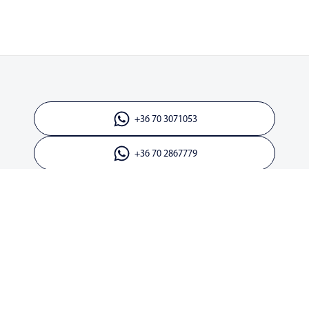
+36 70 3071053
+36 70 2867779
bergepek@gmail.com