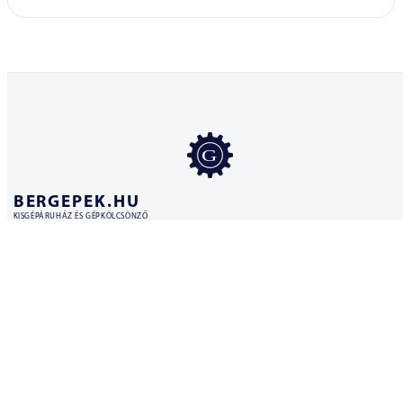
BERGEPEK.HU
KISGÉPÁRUHÁZ ÉS GÉPKÖLCSÖNZŐ
Bérgépek Gépáruház Kereskedelmi Kft.
4173 Nagyrábé, Esze Tamás utca 28.
Adószám: 32977923-2-09
Copyright © 2026 Bergepek. Minden jog fenntartva.