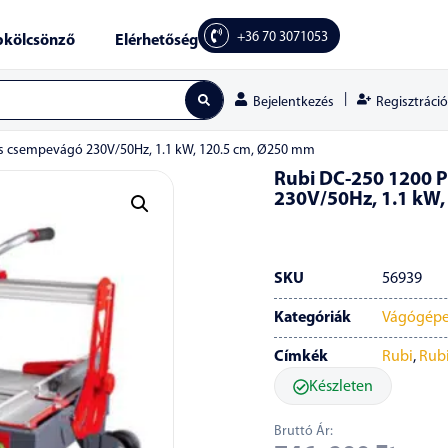
+36 70 3071053
kölcsönző
Elérhetőség
|
Regisztráció
Bejelentkezés
es csempevágó 230V/50Hz, 1.1 kW, 120.5 cm, Ø250 mm
Rubi DC-250 1200 
230V/50Hz, 1.1 kW,
SKU
56939
Kategóriák
Vágógép
Címkék
Rubi
,
Rubi
Készleten
Bruttó Ár: