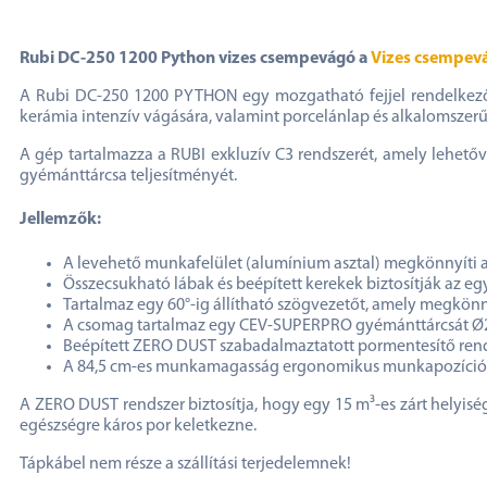
Rubi DC-250 1200 Python vizes csempevágó a
Vizes csempev
A Rubi DC-250 1200 PYTHON egy mozgatható fejjel rendelkező 
kerámia intenzív vágására, valamint porcelánlap és alkalomszer
A gép tartalmazza a RUBI exkluzív C3 rendszerét, amely lehetővé 
gyémánttárcsa teljesítményét.
Jellemzők:
A levehető munkafelület (alumínium asztal) megkönnyíti a t
Összecsukható lábak és beépített kerekek biztosítják az 
Tartalmaz egy 60°-ig állítható szögvezetőt, amely megkö
A csomag tartalmaz egy CEV-SUPERPRO gyémánttárcsát Ø
Beépített ZERO DUST szabadalmaztatott pormentesítő ren
A 84,5 cm-es munkamagasság ergonomikus munkapozíciót 
A ZERO DUST rendszer biztosítja, hogy egy 15 m³-es zárt helyis
egészségre káros por keletkezne.
Tápkábel nem része a szállítási terjedelemnek!