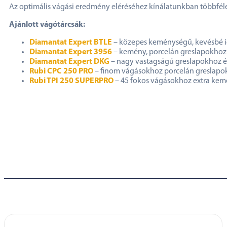
Az optimális vágási eredmény eléréséhez kínálatunkban többfél
Ajánlott vágótárcsák:
Diamantat Expert BTLE
– közepes keménységű, kevésbé 
Diamantat Expert 3956
– kemény, porcelán greslapokhoz
Diamantat Expert DKG
– nagy vastagságú greslapokhoz é
Rubi CPC 250 PRO
– finom vágásokhoz porcelán greslap
Rubi TPI 250 SUPERPRO
– 45 fokos vágásokhoz extra ke