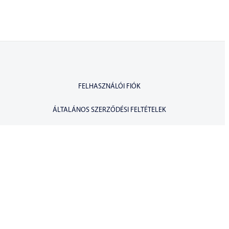
FELHASZNÁLÓI FIÓK
ÁLTALÁNOS SZERZŐDÉSI FELTÉTELEK
30 NAPOS ELÁLLÁSI JOG
ADATKEZELÉSI TÁJÉKOZTATÓ