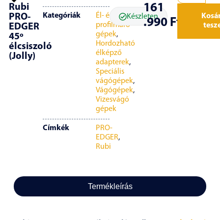
161
Rubi
Kategóriák
Él- és
PRO-
Kosá
Készleten
.990
Ft
profilmaró
tesz
EDGER
gépek
,
45º
Hordozható
élcsiszoló
élképző
(Jolly)
adapterek
,
Speciális
vágógépek
,
Vágógépek
,
Vizesvágó
gépek
Címkék
PRO-
EDGER
,
Rubi
Termékleírás