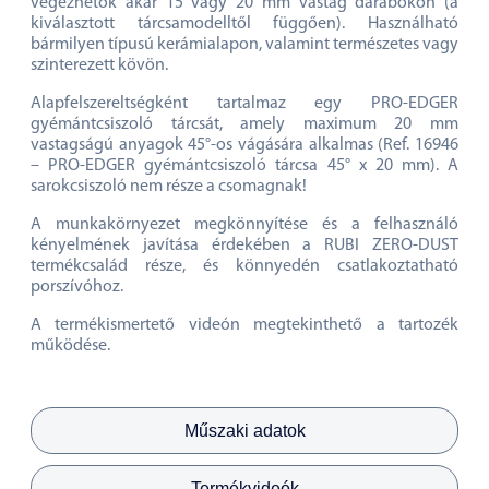
végezhetők akár 15 vagy 20 mm vastag darabokon (a
kiválasztott tárcsamodelltől függően). Használható
bármilyen típusú kerámialapon, valamint természetes vagy
szinterezett kövön.
Alapfelszereltségként tartalmaz egy PRO-EDGER
gyémántcsiszoló tárcsát, amely maximum 20 mm
vastagságú anyagok 45°-os vágására alkalmas (Ref. 16946
– PRO-EDGER gyémántcsiszoló tárcsa 45° x 20 mm). A
sarokcsiszoló nem része a csomagnak!
A munkakörnyezet megkönnyítése és a felhasználó
kényelmének javítása érdekében a RUBI ZERO-DUST
termékcsalád része, és könnyedén csatlakoztatható
porszívóhoz.
A termékismertető videón megtekinthető a tartozék
működése.
Műszaki adatok
Termékvideók