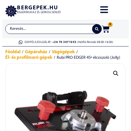
BERGEPEK.HU
KISGÉPÁRUHÁZ ÉS GÉPKÖLCSÖNZŐ
0
ÜGYFÉLSZOLGÁLAT:
+36 70 3071053
(Hétfő-Péntek 08:00-16:00)
Főoldal
Gépáruház
Vágógépek
/
/
/
Él- és profilmaró gépek
/
Rubi PRO-EDGER 45º élcsiszoló (Jolly)