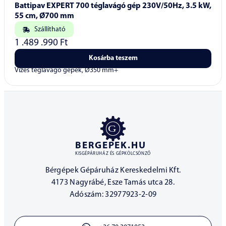
Battipav EXPERT 700 téglavágó gép 230V/50Hz, 3.5 kW,
55 cm, Ø700 mm
Szállítható
1 .489 .990
Ft
Kosárba teszem
Vizes téglavágó gépek, Ø350 mm+
BERGEPEK.HU
KISGÉPÁRUHÁZ ÉS GÉPKÖLCSÖNZŐ
Bérgépek Gépáruház Kereskedelmi Kft.
4173 Nagyrábé, Esze Tamás utca 28.
Adószám: 32977923-2-09