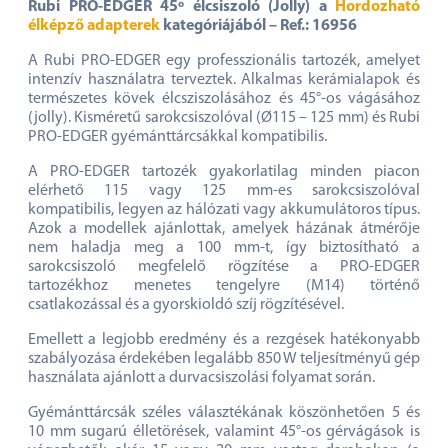
Rubi PRO-EDGER 45º élcsiszoló (Jolly) a
Hordozható
élképző adapterek
kategóriájából – Ref.: 16956
A Rubi PRO-EDGER egy professzionális tartozék, amelyet
intenzív használatra terveztek. Alkalmas kerámialapok és
természetes kövek élcsziszolásához és 45°-os vágásához
(jolly). Kisméretű sarokcsiszolóval (Ø115 – 125 mm) és Rubi
PRO-EDGER gyémánttárcsákkal kompatibilis.
A PRO-EDGER tartozék gyakorlatilag minden piacon
elérhető 115 vagy 125 mm-es sarokcsiszolóval
kompatibilis, legyen az hálózati vagy akkumulátoros típus.
Azok a modellek ajánlottak, amelyek házának átmérője
nem haladja meg a 100 mm-t, így biztosítható a
sarokcsiszoló megfelelő rögzítése a PRO-EDGER
tartozékhoz menetes tengelyre (M14) történő
csatlakozással és a gyorskioldó szíj rögzítésével.
Emellett a legjobb eredmény és a rezgések hatékonyabb
szabályozása érdekében legalább 850 W teljesítményű gép
használata ajánlott a durvacsiszolási folyamat során.
Gyémánttárcsák széles választékának köszönhetően 5 és
10 mm sugarú élletörések, valamint 45°-os gérvágások is