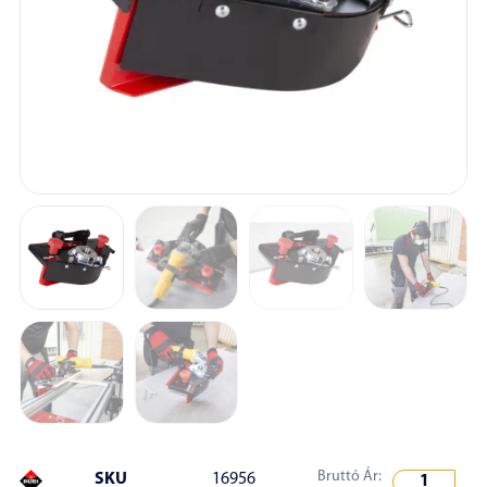
Bruttó Ár:
SKU
16956