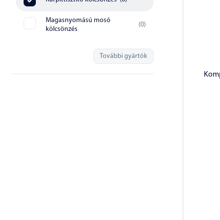
Magasnyomású mosó
(
0
)
kölcsönzés
További gyártók
Komp