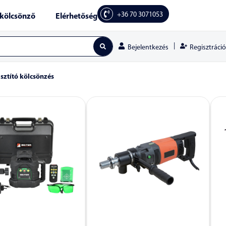
+36 70 3071053
kölcsönző
Elérhetőség
|
Regisztráció
Bejelentkezés
isztító kölcsönzés