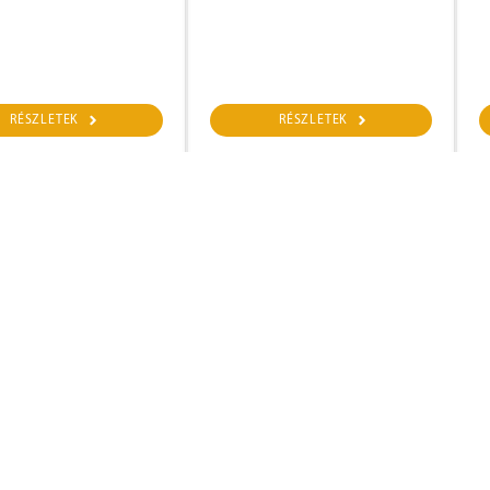
RÉSZLETEK
RÉSZLETEK
+36 70 3071053
+36 70 2867779