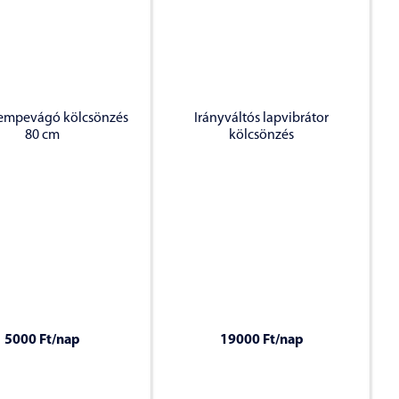
sempevágó kölcsönzés
Irányváltós lapvibrátor
80 cm
kölcsönzés
5000 Ft
/nap
19000 Ft
/nap