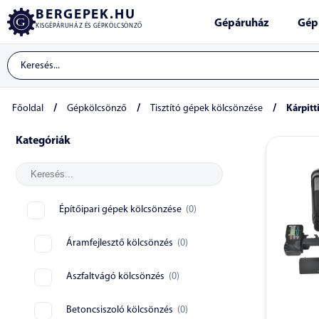
BERGEPEK.HU
Gépáruház
Gép
KISGÉPÁRUHÁZ ÉS GÉPKÖLCSÖNZŐ
/
/
/
Főoldal
Gépkölcsönző
Tisztító gépek kölcsönzése
Kárpitt
Kategóriák
Építőipari gépek kölcsönzése
(
0
)
Áramfejlesztő kölcsönzés
(
0
)
Aszfaltvágó kölcsönzés
(
0
)
Betoncsiszoló kölcsönzés
(
0
)