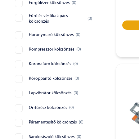
Forgólézer kölcsönzés
(
0
)
Fúró és vésőkalapács
(
0
)
kölcsönzés
Horonymaró kölcsönzés
(
0
)
Kompresszor kölcsönzés
(
0
)
Koronafúró kölcsönzés
(
0
)
Kőroppantó kölcsönzés
(
0
)
Lapvibrátor kölcsönzés
(
0
)
Orrfűrész kölcsönzés
(
0
)
Páramentesítő kölcsönzés
(
0
)
Sarokcsiszoló kölcsönzés
(
0
)