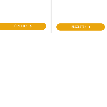
RÉSZLETEK
RÉSZLETEK
FELHASZNÁLÓI FIÓK
ÁLTALÁNOS SZERZŐDÉSI FELTÉTELEK