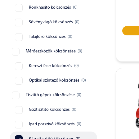
Rönkhasító kölcsönzés
(
0
)
Sövényvágó kölcsönzés
(
0
)
Talajfúró kölcsönzés
(
0
)
Mérőeszközök kölcsönzése
(
0
)
Keresztlézer kölcsönzés
(
0
)
Optikai szintező kölcsönzés
(
0
)
Tisztító gépek kölcsönzése
(
0
)
Gőztisztító kölcsönzés
(
0
)
Ipari porszívó kölcsönzés
(
0
)
Kárpittisztító kölcsönzés
(
0
)