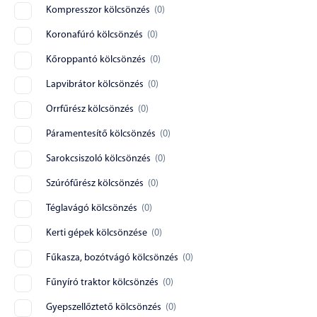
Kompresszor kölcsönzés
(
0
)
Koronafúró kölcsönzés
(
0
)
Kőroppantó kölcsönzés
(
0
)
Lapvibrátor kölcsönzés
(
0
)
Orrfűrész kölcsönzés
(
0
)
Páramentesítő kölcsönzés
(
0
)
Sarokcsiszoló kölcsönzés
(
0
)
Szúrófűrész kölcsönzés
(
0
)
Téglavágó kölcsönzés
(
0
)
Kerti gépek kölcsönzése
(
0
)
Fűkasza, bozótvágó kölcsönzés
(
0
)
Fűnyíró traktor kölcsönzés
(
0
)
Gyepszellőztető kölcsönzés
(
0
)