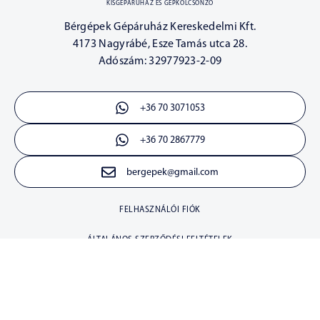
KISGÉPÁRUHÁZ ÉS GÉPKÖLCSÖNZŐ
Bérgépek Gépáruház Kereskedelmi Kft.
4173 Nagyrábé, Esze Tamás utca 28.
Adószám: 32977923-2-09
+36 70 3071053
+36 70 2867779
bergepek@gmail.com
FELHASZNÁLÓI FIÓK
ÁLTALÁNOS SZERZŐDÉSI FELTÉTELEK
30 NAPOS ELÁLLÁSI JOG
ADATKEZELÉSI TÁJÉKOZTATÓ