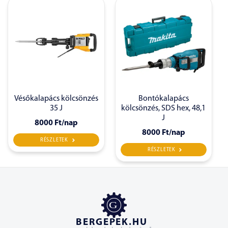
Vésőkalapács kölcsönzés
Bontókalapács
35 J
kölcsönzés, SDS hex, 48,1
J
8000 Ft
/nap
8000 Ft
/nap
RÉSZLETEK
RÉSZLETEK
BERGEPEK.HU