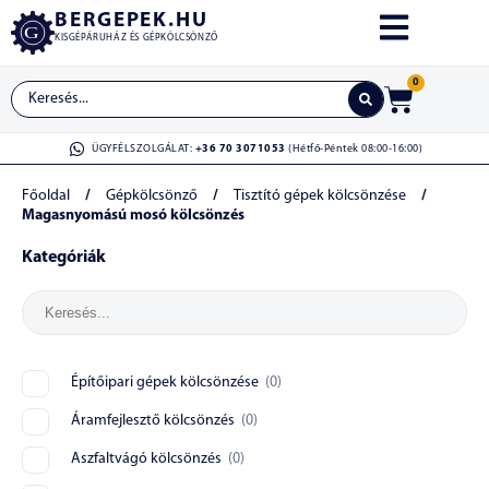
BERGEPEK.HU
KISGÉPÁRUHÁZ ÉS GÉPKÖLCSÖNZŐ
0
ÜGYFÉLSZOLGÁLAT:
+36 70 3071053
(Hétfő-Péntek 08:00-16:00)
Főoldal
/
Gépkölcsönző
/
Tisztító gépek kölcsönzése
/
Magasnyomású mosó kölcsönzés
Kategóriák
Építőipari gépek kölcsönzése
(
0
)
Áramfejlesztő kölcsönzés
(
0
)
Aszfaltvágó kölcsönzés
(
0
)