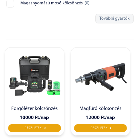
Magasnyomású mosó kölcsönzés
(
0
)
További gyártók
Forgólézer kölcsönzés
Magfúró kölcsönzés
10000 Ft
/nap
12000 Ft
/nap
RÉSZLETEK
RÉSZLETEK