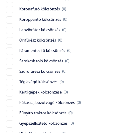
Koronafúró kölcsönzés
(
0
)
Kőroppantó kölcsönzés
(
0
)
Lapvibrátor kölcsönzés
(
0
)
Orrfűrész kölcsönzés
(
0
)
Páramentesítő kölcsönzés
(
0
)
Sarokcsiszoló kölcsönzés
(
0
)
Szúrófűrész kölcsönzés
(
0
)
Téglavágó kölcsönzés
(
0
)
Kerti gépek kölcsönzése
(
0
)
Fűkasza, bozótvágó kölcsönzés
(
0
)
Fűnyíró traktor kölcsönzés
(
0
)
Gyepszellőztető kölcsönzés
(
0
)