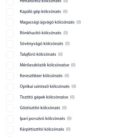
Hintafűrész kölcsönzés
(
0
)
Kapáló gép kölcsönzés
(
0
)
Magassági ágvágó kölcsönzés
(
0
)
Rönkhasító kölcsönzés
(
0
)
Sövényvágó kölcsönzés
(
0
)
Talajfúró kölcsönzés
(
0
)
Mérőeszközök kölcsönzése
(
0
)
Keresztlézer kölcsönzés
(
0
)
Optikai szintező kölcsönzés
(
0
)
Tisztító gépek kölcsönzése
(
0
)
Gőztisztító kölcsönzés
(
0
)
Ipari porszívó kölcsönzés
(
0
)
Kárpittisztító kölcsönzés
(
0
)