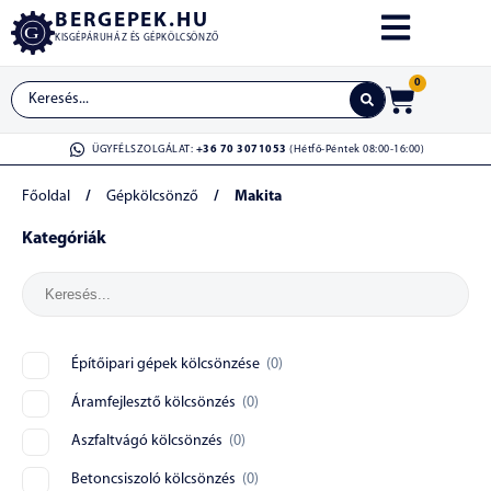
BERGEPEK.HU
KISGÉPÁRUHÁZ ÉS GÉPKÖLCSÖNZŐ
0
ÜGYFÉLSZOLGÁLAT:
+36 70 3071053
(Hétfő-Péntek 08:00-16:00)
Főoldal
/
Gépkölcsönző
/
Makita
Kategóriák
Építőipari gépek kölcsönzése
(
0
)
Áramfejlesztő kölcsönzés
(
0
)
Aszfaltvágó kölcsönzés
(
0
)
Betoncsiszoló kölcsönzés
(
0
)