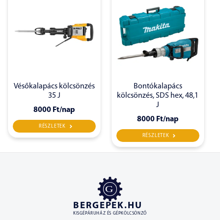
Vésőkalapács kölcsönzés
Bontókalapács
35 J
kölcsönzés, SDS hex, 48,1
J
8000 Ft
/nap
8000 Ft
/nap
RÉSZLETEK
RÉSZLETEK
BERGEPEK.HU
KISGÉPÁRUHÁZ ÉS GÉPKÖLCSÖNZŐ