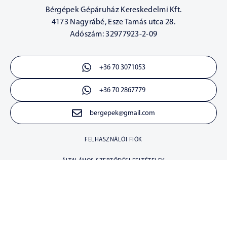
Bérgépek Gépáruház Kereskedelmi Kft.
4173 Nagyrábé, Esze Tamás utca 28.
Adószám: 32977923-2-09
+36 70 3071053
+36 70 2867779
bergepek@gmail.com
FELHASZNÁLÓI FIÓK
ÁLTALÁNOS SZERZŐDÉSI FELTÉTELEK
30 NAPOS ELÁLLÁSI JOG
ADATKEZELÉSI TÁJÉKOZTATÓ
Copyright © 2026 Bergepek. Minden jog fenntartva.