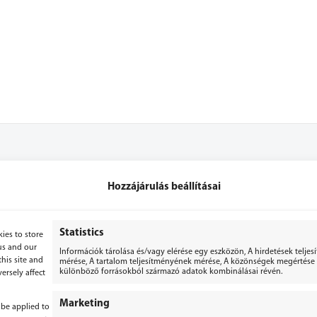
Hozzájárulás beállításai
+36 70 3071053
+36 70 2867779
Statistics
ies to store
us and our
Információk tárolása és/vagy elérése egy eszközön, A hirdetések telje
bergepek@gmail.com
his site and
mérése, A tartalom teljesítményének mérése, A közönségek megértése s
különböző forrásokból származó adatok kombinálásai révén.
ersely affect
Marketing
 be applied to