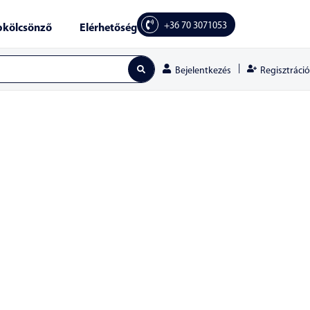
+36 70 3071053
kölcsönző
Elérhetőség
|
Regisztráció
Bejelentkezés