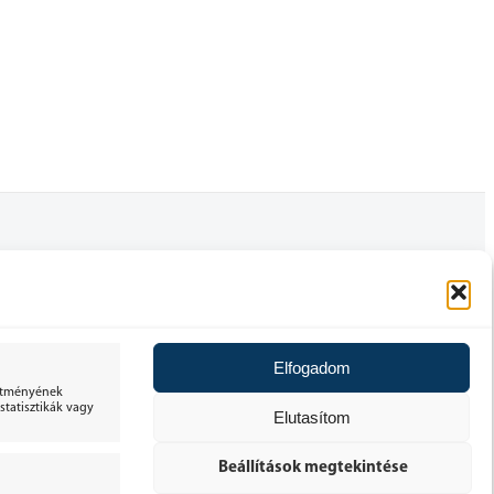
FELHASZNÁLÓI FIÓK
ÁLTALÁNOS SZERZŐDÉSI FELTÉTELEK
Elfogadom
30 NAPOS ELÁLLÁSI JOG
sítményének
tatisztikák vagy
Elutasítom
ADATKEZELÉSI TÁJÉKOZTATÓ
Beállítások megtekintése