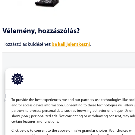
Vélemény, hozzászólás?
Hozzászólás küldéséhez
be kell jelentkezni
.
BERGEPEK.HU
To provide the best experiences, we and our partners use technologies like cook
KISGÉPÁRUHÁZ ÉS GÉPKÖLCSÖNZŐ
and/or access device information. Consenting to these technologies will allow 
partners to process personal data such as browsing behavior or unique IDs on t
Bérgépek Gépáruház Kereskedelmi Kft.
show (non-) personalized ads. Not consenting or withdrawing consent, may adv
certain features and functions.
4173 Nagyrábé, Esze Tamás utca 28.
Adószám: 32977923-2-09
Click below to consent to the above or make granular choices. Your choices will