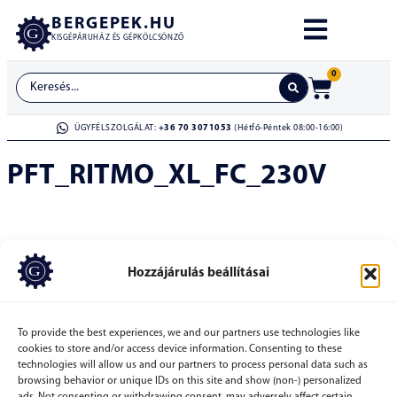
BERGEPEK.HU
KISGÉPÁRUHÁZ ÉS GÉPKÖLCSÖNZŐ
0
ÜGYFÉLSZOLGÁLAT:
+36 70 3071053
(Hétfő-Péntek 08:00-16:00)
PFT_RITMO_XL_FC_230V
Hozzájárulás beállításai
To provide the best experiences, we and our partners use technologies like
cookies to store and/or access device information. Consenting to these
technologies will allow us and our partners to process personal data such as
browsing behavior or unique IDs on this site and show (non-) personalized
ads. Not consenting or withdrawing consent, may adversely affect certain