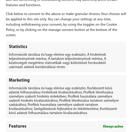
features and functions.
Click below to consent to the above or make granular choices. Your choices will
be applied to this site only. You can change your settings at any time,
including withdrawing your consent, by using the toggles on the Cookie
Policy, or by clicking on the manage consent button at the bottom of the
screen.
Vélemény, hozzászólás?
Statistics
Hozzászólás küldéséhez
be kell jelentkezni
.
Információk tárolása és/vagy elérése egy eszközön, A hirdetések
teljesítményének mérése, A tartalom teljesítményének mérése, A
közönségek megértése statisztikák vagy különböző forrásokból
származó adatok kombinálásai révén.
Marketing
Információk tárolása és/vagy elérése egy eszközön, Korlátozott körű
BERGEPEK.HU
adatok felhasználása hirdetések kiválasztásához, Profilok létrehozása
KISGÉPÁRUHÁZ ÉS GÉPKÖLCSÖNZŐ
személyre szabott hirdetés érdekében, Profilok használata személyre
szabott hirdetés kiválasztásához, Profilok létrehozása tartalom személyre
szabásához, Profilok használata személyre szabott tartalom
Bérgépek Gépáruház Kereskedelmi Kft.
kiválasztásához, Szolgáltatások fejlesztése és tökéletesítése, Korlátozott
4173 Nagyrábé, Esze Tamás utca 28.
körű adatok felhasználása tartalom kiválasztásához.
Adószám: 32977923-2-09
Features
Always active