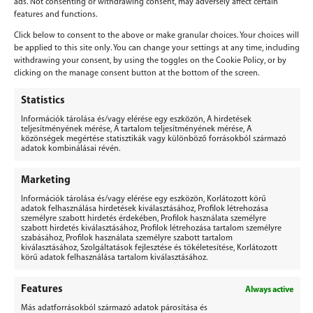
ads. Not consenting or withdrawing consent, may adversely affect certain
features and functions.
Click below to consent to the above or make granular choices. Your choices will
be applied to this site only. You can change your settings at any time, including
withdrawing your consent, by using the toggles on the Cookie Policy, or by
clicking on the manage consent button at the bottom of the screen.
Vélemény, hozzászólás?
Statistics
Információk tárolása és/vagy elérése egy eszközön, A hirdetések
Hozzászólás küldéséhez
be kell jelentkezni
.
teljesítményének mérése, A tartalom teljesítményének mérése, A
közönségek megértése statisztikák vagy különböző forrásokból származó
adatok kombinálásai révén.
Marketing
Információk tárolása és/vagy elérése egy eszközön, Korlátozott körű
adatok felhasználása hirdetések kiválasztásához, Profilok létrehozása
BERGEPEK.HU
személyre szabott hirdetés érdekében, Profilok használata személyre
szabott hirdetés kiválasztásához, Profilok létrehozása tartalom személyre
KISGÉPÁRUHÁZ ÉS GÉPKÖLCSÖNZŐ
szabásához, Profilok használata személyre szabott tartalom
kiválasztásához, Szolgáltatások fejlesztése és tökéletesítése, Korlátozott
Bérgépek Gépáruház Kereskedelmi Kft.
körű adatok felhasználása tartalom kiválasztásához.
4173 Nagyrábé, Esze Tamás utca 28.
Adószám: 32977923-2-09
Features
Always active
Más adatforrásokból származó adatok párosítása és