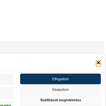
FELHASZNÁLÓI FIÓK
ÁLTALÁNOS SZERZŐDÉSI FELTÉTELEK
Elfogadom
30 NAPOS ELÁLLÁSI JOG
Elutasítom
ADATKEZELÉSI TÁJÉKOZTATÓ
Beállítások megtekintése
ys active