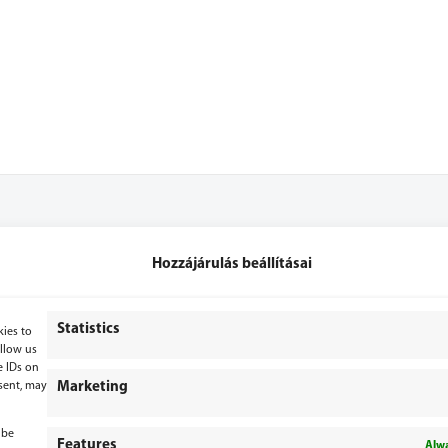
Hozzájárulás beállításai
+36 70 3071053
+36 70 2867779
Statistics
kies to
allow us
bergepek@gmail.com
e IDs on
sent, may
Marketing
 be
Features
Alwa