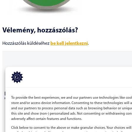
Vélemény, hozzászólás?
Hozzászólás küldéséhez
be kell jelentkezni
.
BERGEPEK.HU
To provide the best experiences, we and our partners use technologies like coo
KISGÉPÁRUHÁZ ÉS GÉPKÖLCSÖNZŐ
store and/or access device information. Consenting to these technologies will 
and our partners to process personal data such as browsing behavior or uniqu
Bérgépek Gépáruház Kereskedelmi Kft.
this site and show (non-) personalized ads. Not consenting or withdrawing con
adversely affect certain features and functions.
4173 Nagyrábé, Esze Tamás utca 28.
Adószám: 32977923-2-09
Click below to consent to the above or make granular choices. Your choices will