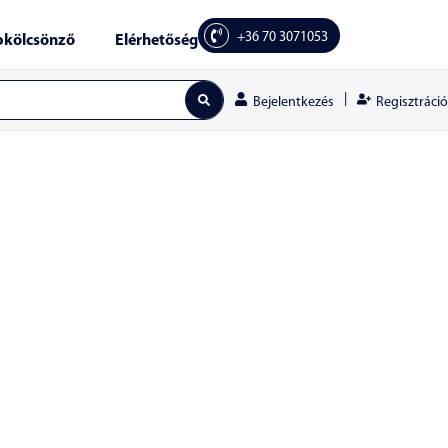
+36 70 3071053
kölcsönző
Elérhetőség
|
Regisztráció
Bejelentkezés