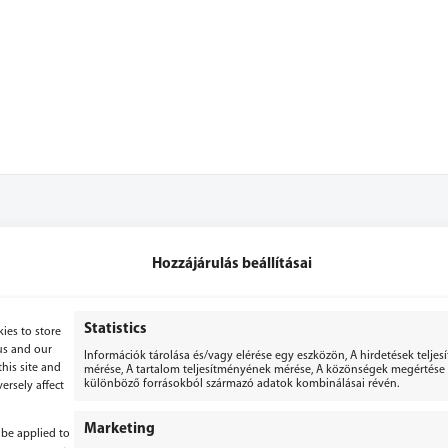
Hozzájárulás beállításai
+36 70 3071053
+36 70 2867779
Statistics
ies to store
us and our
Információk tárolása és/vagy elérése egy eszközön, A hirdetések telje
bergepek@gmail.com
his site and
mérése, A tartalom teljesítményének mérése, A közönségek megértése s
különböző forrásokból származó adatok kombinálásai révén.
ersely affect
Marketing
 be applied to