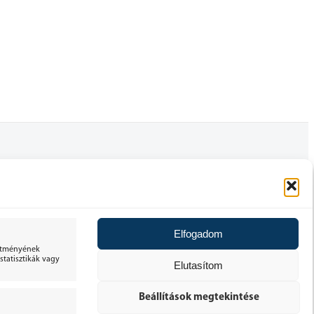
FELHASZNÁLÓI FIÓK
ÁLTALÁNOS SZERZŐDÉSI FELTÉTELEK
Elfogadom
30 NAPOS ELÁLLÁSI JOG
sítményének
tatisztikák vagy
Elutasítom
ADATKEZELÉSI TÁJÉKOZTATÓ
Beállítások megtekintése