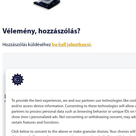
Vélemény, hozzászólás?
Hozzászólás küldéséhez
be kell jelentkezni
.
BERGEPEK.HU
To provide the best experiences, we and our partners use technologies like cook
KISGÉPÁRUHÁZ ÉS GÉPKÖLCSÖNZŐ
and/or access device information. Consenting to these technologies will allow 
partners to process personal data such as browsing behavior or unique IDs on t
Bérgépek Gépáruház Kereskedelmi Kft.
show (non-) personalized ads. Not consenting or withdrawing consent, may adv
certain features and functions.
4173 Nagyrábé, Esze Tamás utca 28.
Adószám: 32977923-2-09
Click below to consent to the above or make granular choices. Your choices will