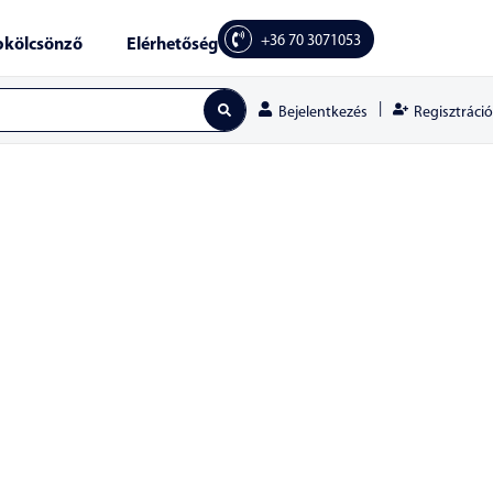
+36 70 3071053
kölcsönző
Elérhetőség
|
Regisztráció
Bejelentkezés