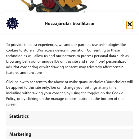
Hozzájárulás beállításai
Vélemény, hozzászólás?
To provide the best experiences, we and our partners use technologies like
cookies to store and/or access device information. Consenting to these
Hozzászólás küldéséhez
be kell jelentkezni
.
technologies will allow us and our partners to process personal data such as
browsing behavior or unique IDs on this site and show (non-) personalized
ads. Not consenting or withdrawing consent, may adversely affect certain
features and functions.
Click below to consent to the above or make granular choices. Your choices will
be applied to this site only. You can change your settings at any time,
including withdrawing your consent, by using the toggles on the Cookie
BERGEPEK.HU
Policy, or by clicking on the manage consent button at the bottom of the
KISGÉPÁRUHÁZ ÉS GÉPKÖLCSÖNZŐ
screen.
Bérgépek Gépáruház Kereskedelmi Kft.
Statistics
4173 Nagyrábé, Esze Tamás utca 28.
Adószám: 32977923-2-09
Marketing