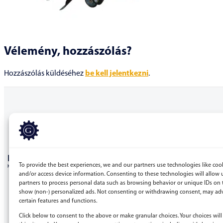
Vélemény, hozzászólás?
Hozzászólás küldéséhez
be kell jelentkezni
.
BERGEPEK.HU
To provide the best experiences, we and our partners use technologies like cook
KISGÉPÁRUHÁZ ÉS GÉPKÖLCSÖNZŐ
and/or access device information. Consenting to these technologies will allow 
partners to process personal data such as browsing behavior or unique IDs on t
Bérgépek Gépáruház Kereskedelmi Kft.
show (non-) personalized ads. Not consenting or withdrawing consent, may adv
certain features and functions.
4173 Nagyrábé, Esze Tamás utca 28.
Adószám: 32977923-2-09
Click below to consent to the above or make granular choices. Your choices will