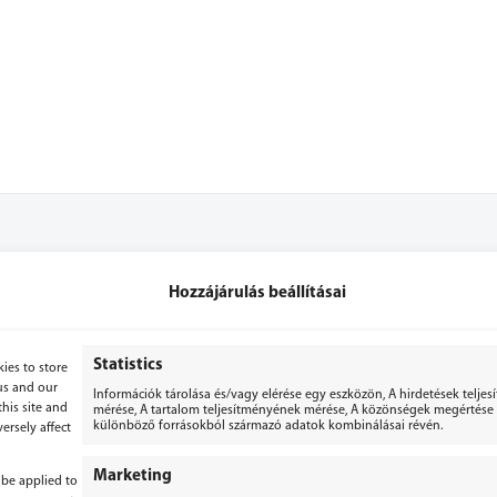
Hozzájárulás beállításai
+36 70 3071053
+36 70 2867779
Statistics
ies to store
us and our
Információk tárolása és/vagy elérése egy eszközön, A hirdetések telje
bergepek@gmail.com
his site and
mérése, A tartalom teljesítményének mérése, A közönségek megértése s
különböző forrásokból származó adatok kombinálásai révén.
ersely affect
Marketing
 be applied to