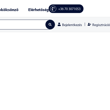
+36 70 3071053
kölcsönző
Elérhetőség
|
Regisztráció
Bejelentkezés