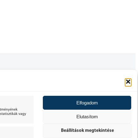
FELHASZNÁLÓI FIÓK
ÁLTALÁNOS SZERZŐDÉSI FELTÉTELEK
Elfogadom
30 NAPOS ELÁLLÁSI JOG
sítményének
tatisztikák vagy
Elutasítom
ADATKEZELÉSI TÁJÉKOZTATÓ
Beállítások megtekintése