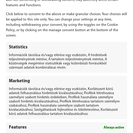
features and functions.
Click below to consent to the above or make granular choices. Your choices will
be applied to this site only. You can change your settings at any time,
including withdrawing your consent, by using the toggles on the Cookie
Policy, or by clicking on the manage consent button at the bottom of the
screen.
Vélemény, hozzászólás?
Statistics
Hozzászólás küldéséhez
be kell jelentkezni
.
Információk tárolása és/vagy elérése egy eszközön, A hirdetések
teljesítményének mérése, A tartalom teljesítményének mérése, A
közönségek megértése statisztikák vagy különböző forrásokból
származó adatok kombinálásai révén.
Marketing
Információk tárolása és/vagy elérése egy eszközön, Korlátozott körű
BERGEPEK.HU
adatok felhasználása hirdetések kiválasztásához, Profilok létrehozása
KISGÉPÁRUHÁZ ÉS GÉPKÖLCSÖNZŐ
személyre szabott hirdetés érdekében, Profilok használata személyre
szabott hirdetés kiválasztásához, Profilok létrehozása tartalom személyre
szabásához, Profilok használata személyre szabott tartalom
Bérgépek Gépáruház Kereskedelmi Kft.
kiválasztásához, Szolgáltatások fejlesztése és tökéletesítése, Korlátozott
4173 Nagyrábé, Esze Tamás utca 28.
körű adatok felhasználása tartalom kiválasztásához.
Adószám: 32977923-2-09
Features
Always active