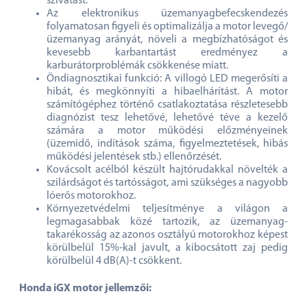
szívatást.
Az elektronikus üzemanyagbefecskendezés
folyamatosan figyeli és optimalizálja a motor levegő/
üzemanyag arányát, növeli a megbízhatóságot és
kevesebb karbantartást eredményez a
karburátorproblémák csökkenése miatt.
Öndiagnosztikai funkció: A villogó LED megerősíti a
hibát, és megkönnyíti a hibaelhárítást. A motor
számítógéphez történő csatlakoztatása részletesebb
diagnózist tesz lehetővé, lehetővé téve a kezelő
számára a motor működési előzményeinek
(üzemidő, indítások száma, figyelmeztetések, hibás
működési jelentések stb.) ellenőrzését.
Kovácsolt acélból készült hajtórudakkal növelték a
szilárdságot és tartósságot, ami szükséges a nagyobb
lóerős motorokhoz.
Környezetvédelmi teljesítménye a világon a
legmagasabbak közé tartozik, az üzemanyag-
takarékosság az azonos osztályú motorokhoz képest
körülbelül 15%-kal javult, a kibocsátott zaj pedig
körülbelül 4 dB(A)-t csökkent.
Honda iGX motor jellemzői: