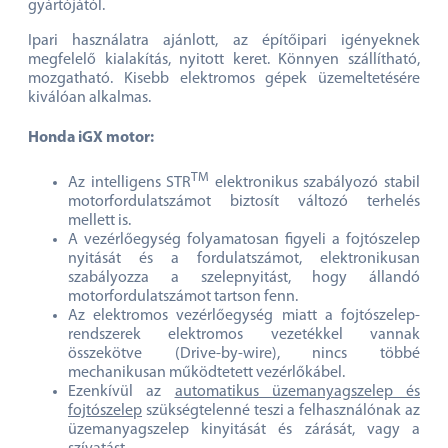
gyártójától.
Ipari használatra ajánlott, az építőipari igényeknek
megfelelő kialakítás, nyitott keret. Könnyen szállítható,
mozgatható. Kisebb elektromos gépek üzemeltetésére
kiválóan alkalmas.
Honda iGX motor:
TM
Az intelligens STR
elektronikus szabályozó stabil
motorfordulatszámot biztosít változó terhelés
mellett is.
A vezérlőegység folyamatosan figyeli a fojtószelep
nyitását és a fordulatszámot, elektronikusan
szabályozza a szelepnyitást, hogy állandó
motorfordulatszámot tartson fenn.
Az elektromos vezérlőegység miatt a fojtószelep-
rendszerek elektromos vezetékkel vannak
összekötve (Drive-by-wire), nincs többé
mechanikusan működtetett vezérlőkábel.
Ezenkívül az
automatikus üzemanyagszelep és
fojtószelep
szükségtelenné teszi a felhasználónak az
üzemanyagszelep kinyitását és zárását, vagy a