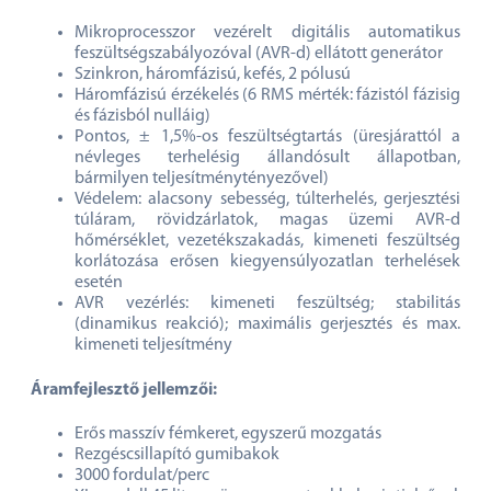
Mikroprocesszor vezérelt digitális automatikus
feszültségszabályozóval (AVR-d) ellátott generátor
Szinkron, háromfázisú, kefés, 2 pólusú
Háromfázisú érzékelés (6 RMS mérték: fázistól fázisig
és fázisból nulláig)
Pontos, ± 1,5%-os feszültségtartás (üresjárattól a
névleges terhelésig állandósult állapotban,
bármilyen teljesítménytényezővel)
Védelem: alacsony sebesség, túlterhelés, gerjesztési
túláram, rövidzárlatok, magas üzemi AVR-d
hőmérséklet, vezetékszakadás, kimeneti feszültség
korlátozása erősen kiegyensúlyozatlan terhelések
esetén
AVR vezérlés: kimeneti feszültség; stabilitás
(dinamikus reakció); maximális gerjesztés és max.
kimeneti teljesítmény
Áramfejlesztő jellemzői:
Erős masszív fémkeret, egyszerű mozgatás
Rezgéscsillapító gumibakok
3000 fordulat/perc