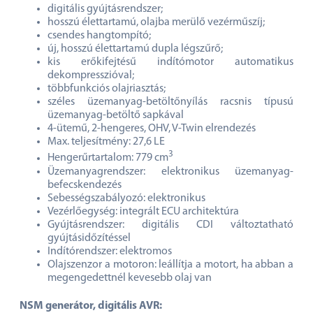
digitális gyújtásrendszer;
hosszú élettartamú, olajba merülő vezérműszíj;
csendes hangtompító;
új, hosszú élettartamú dupla légszűrő;
kis erőkifejtésű indítómotor automatikus
dekompresszióval;
többfunkciós olajriasztás;
széles üzemanyag-betöltőnyílás racsnis típusú
üzemanyag-betöltő sapkával
4-ütemű, 2-hengeres, OHV, V-Twin elrendezés
Max. teljesítmény: 27,6 LE
3
Hengerűrtartalom: 779 cm
Üzemanyagrendszer: elektronikus üzemanyag-
befecskendezés
Sebességszabályozó: elektronikus
Vezérlőegység: integrált ECU architektúra
Gyújtásrendszer: digitális CDI változtatható
gyújtásidőzítéssel
Indítórendszer: elektromos
Olajszenzor a motoron: leállítja a motort, ha abban a
megengedettnél kevesebb olaj van
NSM generátor, digitális AVR: