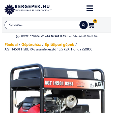
BERGEPEK.HU
KISGÉPÁRUHÁZ ÉS GÉPKÖLCSÖNZŐ
0
ÜGYFÉLSZOLGÁLAT:
+36 70 3071053
(Hétfő-Péntek 08:00-16:00)
Főoldal
Gépáruház
Építőipari gépek
/
/
/
AGT 14501 HSBE R45 áramfejlesztő 13,5 kVA, Honda iGX800