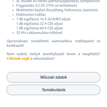
XL modell 45 literes üzemanyagtankkal, szintjelzővel
Fogyasztás: 4,3 l/h (75%-os terhelésen)
Multiméter kijelző (feszültség, frekvencia, üzemóra)
Elektromos indítás
1 db egyfázisú 16 A SCHUKO aljzat
1 db egyfázisú 32 A CEE aljzat
1 db egyfázisú 64 A CEE aljzat
35 Ah-s akkumulátor töltővel
Opcionálisan rendelhető automatikus indítópanel és
kerékszett!
Nem tudod, melyik áramfejlesztő lenne a megfelelő?
Cikkünk segít
a választásban!
Műszaki adatok
Termékvideók