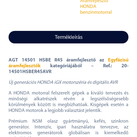
Áramfejlesztő
HONDA
benzinmotorral
Termékleírás
AGT 14501 HSBE R45
áramfejlesztő az
Egyfázisú
áramfejlesztők
kategóriájából – Ref.: 20-
14501HSBER45AVR
Új generációs HONDA iGX motorszéria és digitális AVR
A HONDA motorral felszerelt gépek a kiváló tervezés és
minőségi alkatrészek révén a legszélsőségesebb
körülmények között is megbízhatóak. Kisgépek esetén a
HONDA motorok a legjobb választást jelentik.
Prémium NSM olasz gyártmányú, kefés, szinkron
generátor. Intenzív, ipari használatra tervezve, az
elektromos generátorok globálisan is kiemelkedő