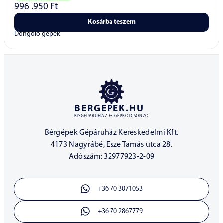
996 .950
Ft
Kosárba teszem
Döngölő gépek
BERGEPEK.HU
KISGÉPÁRUHÁZ ÉS GÉPKÖLCSÖNZŐ
Bérgépek Gépáruház Kereskedelmi Kft.
4173 Nagyrábé, Esze Tamás utca 28.
Adószám: 32977923-2-09
+36 70 3071053
+36 70 2867779