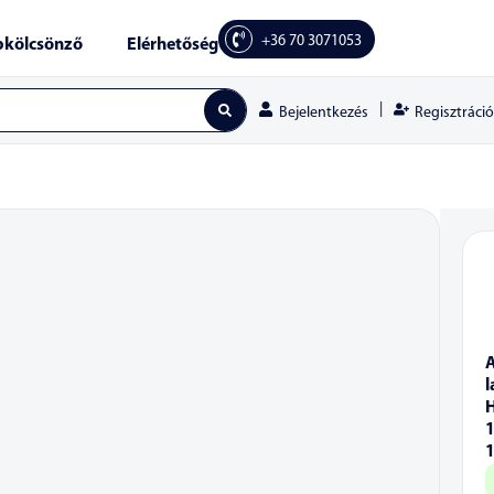
+36 70 3071053
kölcsönző
Elérhetőség
|
Regisztráció
Bejelentkezés
l
1