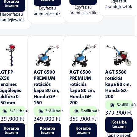
Egyfázisú
Kosárba
teszem
áramfejlesztők
Egyfázisú
Egyfázisú
áramfejlesztők
áramfejlesztők
Háromfázisú
áramfejlesztők
AGT FP
AGT 6500
AGT 6500
AGT 5580
GX50
PREMIUM
PREMIUM
rotációs
benzines
rotációs
rotációs
kapa 80 cm,
függőleges
kapa 80 cm,
kapa 80 cm,
Honda GX-
öldfúró 0-
Honda GP-
Honda GP-
200
250 mm
160
200
Szállítható
Szállítható
Szállítható
Szállítható
379 .900
Ft
239 .900
Ft
349 .900
Ft
359 .900
Ft
Kosárba
teszem
Kosárba
Kosárba
Kosárba
teszem
teszem
teszem
Kapáló gépek