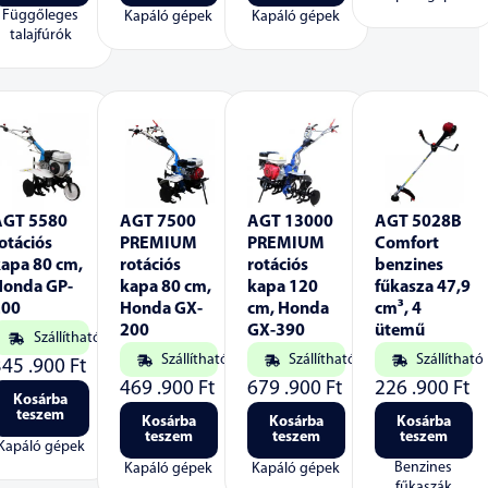
Függőleges
Kapáló gépek
Kapáló gépek
talajfúrók
AGT 5580
AGT 7500
AGT 13000
AGT 5028B
otációs
PREMIUM
PREMIUM
Comfort
kapa 80 cm,
rotációs
rotációs
benzines
Honda GP-
kapa 80 cm,
kapa 120
fűkasza 47,9
200
Honda GX-
cm, Honda
cm³, 4
200
GX-390
ütemű
Szállítható
Szállítható
Szállítható
Szállítható
345 .900
Ft
469 .900
Ft
679 .900
Ft
226 .900
Ft
Kosárba
teszem
Kosárba
Kosárba
Kosárba
teszem
teszem
teszem
Kapáló gépek
Benzines
Kapáló gépek
Kapáló gépek
fűkaszák