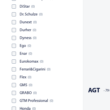
DiStar
(
0
)
Dr. Schulze
(
0
)
Dunext
(
0
)
Durher
(
0
)
Dyness
(
0
)
Ego
(
0
)
Enar
(
0
)
Eurokomax
(
0
)
Ferrari&Cigarini
(
0
)
Flex
(
0
)
GMS
(
0
)
AGT
-
79
t
GRABO
(
0
)
GTM Professional
(
0
)
Honda
(
0
)