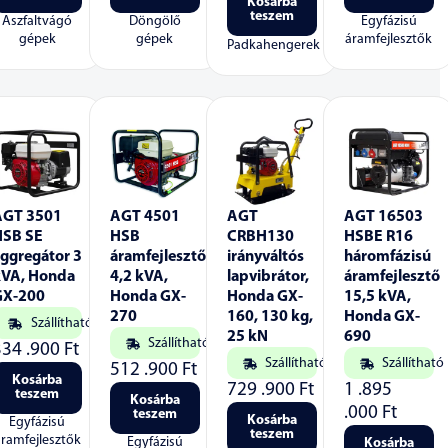
Kosárba
teszem
Aszfaltvágó
Döngölő
Egyfázisú
gépek
gépek
áramfejlesztők
Padkahengerek
AGT 3501
AGT 4501
AGT
AGT 16503
HSB SE
HSB
CRBH130
HSBE R16
ggregátor 3
áramfejlesztő
irányváltós
háromfázisú
kVA, Honda
4,2 kVA,
lapvibrátor,
áramfejlesztő
GX-200
Honda GX-
Honda GX-
15,5 kVA,
270
160, 130 kg,
Honda GX-
Szállítható
25 kN
690
Szállítható
334 .900
Ft
Szállítható
Szállítható
512 .900
Ft
Kosárba
729 .900
Ft
1 .895
teszem
Kosárba
.000
Ft
teszem
Kosárba
Egyfázisú
teszem
áramfejlesztők
Egyfázisú
Kosárba