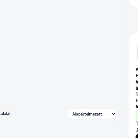
á
1
alálat -