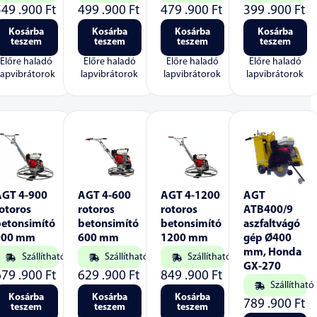
549 .900
Ft
499 .900
Ft
479 .900
Ft
399 .900
Ft
Kosárba
Kosárba
Kosárba
Kosárba
teszem
teszem
teszem
teszem
Előre haladó
Előre haladó
Előre haladó
Előre haladó
lapvibrátorok
lapvibrátorok
lapvibrátorok
lapvibrátorok
AGT 4-900
AGT 4-600
AGT 4-1200
AGT
otoros
rotoros
rotoros
ATB400/9
betonsimító
betonsimító
betonsimító
aszfaltvágó
900 mm
600 mm
1200 mm
gép Ø400
mm, Honda
Szállítható
Szállítható
Szállítható
GX-270
679 .900
Ft
629 .900
Ft
849 .900
Ft
Szállítható
Kosárba
Kosárba
Kosárba
789 .900
Ft
teszem
teszem
teszem