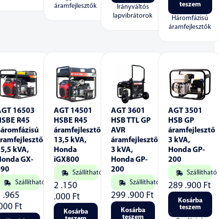
teszem
áramfejlesztők
Irányváltós
lapvibrátorok
Háromfázisú
áramfejlesztők
AGT 16503
AGT 14501
AGT 3601
AGT 3501
HSBE R45
HSBE R45
HSB TTL GP
HSB GP
háromfázisú
áramfejlesztő
AVR
áramfejlesztő
ramfejlesztő
13,5 kVA,
áramfejlesztő
3 kVA,
5,5 kVA,
Honda
3 kVA,
Honda GP-
Honda GX-
iGX800
Honda GP-
200
690
200
Szállítható
Szállítható
Szállítható
Szállítható
2 .150
289 .900
Ft
1 .965
299 .900
Ft
.000
Ft
Kosárba
.000
Ft
teszem
Kosárba
Kosárba
teszem
teszem