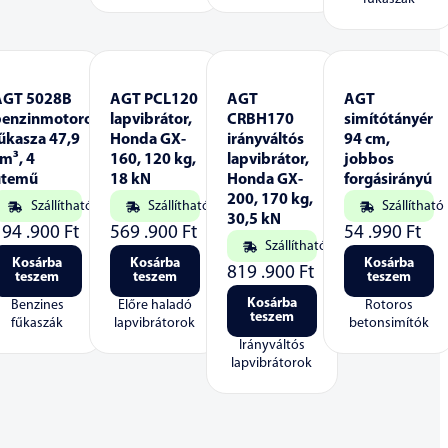
AGT 5028B
AGT PCL120
AGT
AGT
benzinmotoros
lapvibrátor,
CRBH170
simítótányér
űkasza 47,9
Honda GX-
irányváltós
94 cm,
m³, 4
160, 120 kg,
lapvibrátor,
jobbos
ütemű
18 kN
Honda GX-
forgásirányú
200, 170 kg,
Szállítható
Szállítható
Szállítható
30,5 kN
194 .900
Ft
569 .900
Ft
54 .990
Ft
Szállítható
Kosárba
Kosárba
Kosárba
819 .900
Ft
teszem
teszem
teszem
Kosárba
Benzines
Előre haladó
Rotoros
teszem
fűkaszák
lapvibrátorok
betonsimítók
Irányváltós
lapvibrátorok