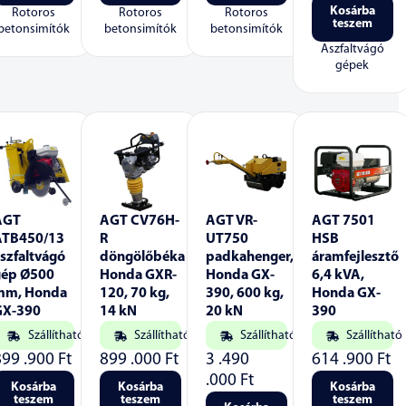
Kosárba
Rotoros
Rotoros
Rotoros
teszem
betonsimítók
betonsimítók
betonsimítók
Aszfaltvágó
gépek
AGT
AGT CV76H-
AGT VR-
AGT 7501
ATB450/13
R
UT750
HSB
szfaltvágó
döngölőbéka
padkahenger,
áramfejlesztő
gép Ø500
Honda GXR-
Honda GX-
6,4 kVA,
mm, Honda
120, 70 kg,
390, 600 kg,
Honda GX-
GX-390
14 kN
20 kN
390
Szállítható
Szállítható
Szállítható
Szállítható
899 .900
Ft
899 .000
Ft
3 .490
614 .900
Ft
.000
Ft
Kosárba
Kosárba
Kosárba
teszem
teszem
teszem