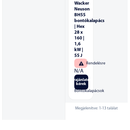
Wacker
Neuson
BH55
bontókalapács
| Hex
28 x
160 |
1,6
kW |
55 J
Rendelésre
N/A
Árajánlatot
kérek
Bontókalapácsok
Megjelenítve:
1
-
13
találat