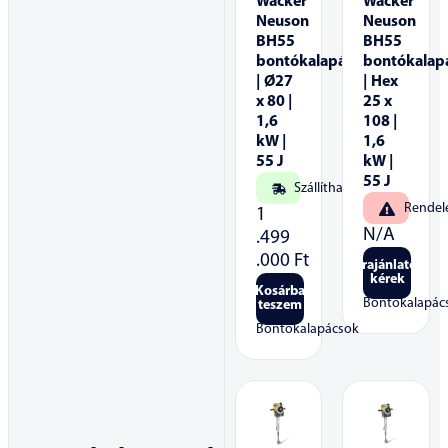
Wacker
Wacker
Neuson
Neuson
BH55
BH55
bontókalapács
bontókalap
| Ø27
| Hex
x 80 |
25 x
1,6
108 |
kW |
1,6
55 J
kW |
55 J
Szállítható
Rendel
1
N/A
.499
.000
Ft
Árajánlatot
kérek
Kosárba
Bontókalapác
teszem
Bontókalapácsok