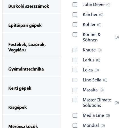
John Deere
(
0
)
Burkoló szerszámok
Kärcher
(
0
)
Kohler
(
0
)
Építőipari gépek
Könner &
(
0
)
Söhnen
Festékek, Lazúrok,
Vegyiáru
Krause
(
0
)
Larius
(
0
)
Gyémánttechnika
Leica
(
0
)
Lino Sella
(
0
)
Kerti gépek
Masalta
(
0
)
Master Climate
(
0
)
Solutions
Kisgépek
Media Line
(
0
)
Mondial
(
0
)
Mérőeszközök