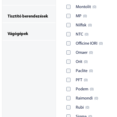
Montolit
(
0
)
MP
(
0
)
Tisztító berendezések
Nilfisk
(
0
)
Vágógépek
NTC
(
0
)
Officine IORI
(
0
)
Omaer
(
0
)
Orit
(
0
)
Paclite
(
0
)
PFT
(
0
)
Podem
(
0
)
Raimondi
(
0
)
Rubi
(
0
)
Sigma
(
0
)