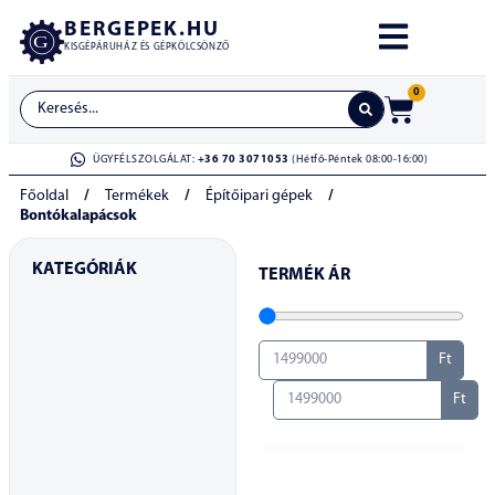
BERGEPEK.HU
KISGÉPÁRUHÁZ ÉS GÉPKÖLCSÖNZŐ
0
ÜGYFÉLSZOLGÁLAT:
+36 70 3071053
(Hétfő-Péntek 08:00-16:00)
Főoldal
/
Termékek
/
Építőipari gépek
/
Bontókalapácsok
KATEGÓRIÁK
TERMÉK ÁR
Ft
Ft