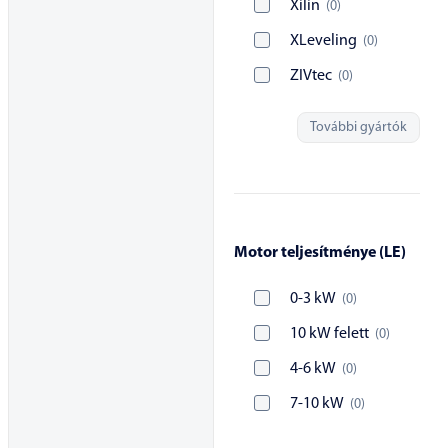
Xilin
(
0
)
XLeveling
(
0
)
ZIVtec
(
0
)
További gyártók
Motor teljesítménye (LE)
0-3 kW
(
0
)
10 kW felett
(
0
)
4-6 kW
(
0
)
7-10 kW
(
0
)