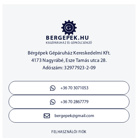
BERGEPEK.HU
KISGÉPÁRUHÁZ ÉS GÉPKÖLCSÖNZŐ
Bérgépek Gépáruház Kereskedelmi Kft.
4173 Nagyrábé, Esze Tamás utca 28.
Adószám: 32977923-2-09
+36 70 3071053
+36 70 2867779
bergepek@gmail.com
FELHASZNÁLÓI FIÓK