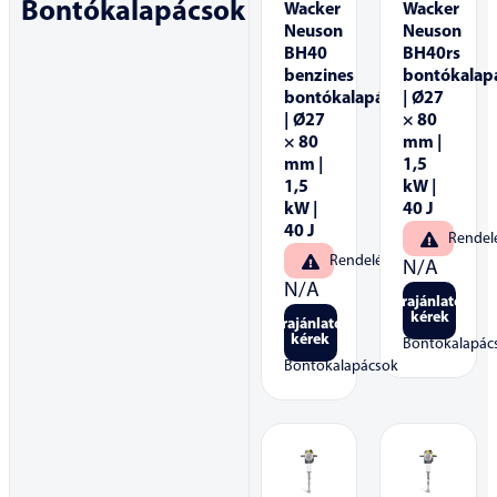
Bontókalapácsok
Wacker
Wacker
Neuson
Neuson
BH40
BH40rs
benzines
bontókalap
bontókalapács
| Ø27
| Ø27
× 80
× 80
mm |
mm |
1,5
1,5
kW |
kW |
40 J
40 J
Rendel
Rendelésre
N/A
N/A
Árajánlatot
kérek
Árajánlatot
kérek
Bontókalapác
Bontókalapácsok