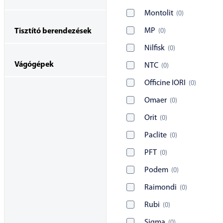
Montolit
(
0
)
MP
(
0
)
Tisztító berendezések
Nilfisk
(
0
)
Vágógépek
NTC
(
0
)
Officine IORI
(
0
)
Omaer
(
0
)
Orit
(
0
)
Paclite
(
0
)
PFT
(
0
)
Podem
(
0
)
Raimondi
(
0
)
Rubi
(
0
)
Sigma
(
0
)