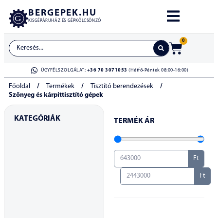
BERGEPEK.HU
KISGÉPÁRUHÁZ ÉS GÉPKÖLCSÖNZŐ
0
ÜGYFÉLSZOLGÁLAT:
+36 70 3071053
(Hétfő-Péntek 08:00-16:00)
Főoldal
/
Termékek
/
Tisztító berendezések
/
Szőnyeg és kárpittisztító gépek
KATEGÓRIÁK
TERMÉK ÁR
Ft
Ft