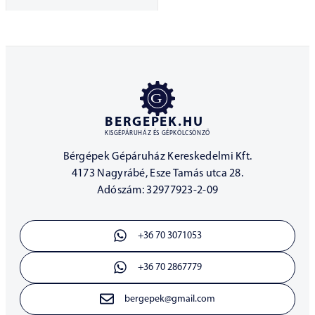
BERGEPEK.HU
KISGÉPÁRUHÁZ ÉS GÉPKÖLCSÖNZŐ
Bérgépek Gépáruház Kereskedelmi Kft.
4173 Nagyrábé, Esze Tamás utca 28.
Adószám: 32977923-2-09
+36 70 3071053
+36 70 2867779
bergepek@gmail.com