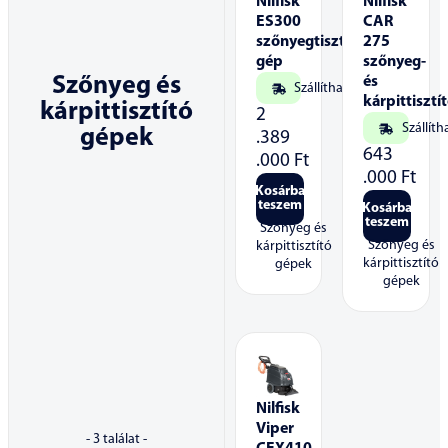
Nilfisk
Nilfisk
ES300
CAR
szőnyegtisztító
275
gép
szőnyeg-
Szőnyeg és
és
Szállítható
kárpittisztí
kárpittisztító
2
Szállíth
gépek
.389
643
.000
Ft
.000
Ft
Kosárba
teszem
Kosárba
teszem
Szőnyeg és
Szőnyeg és
kárpittisztító
kárpittisztító
gépek
gépek
Nilfisk
Viper
-
3
találat -