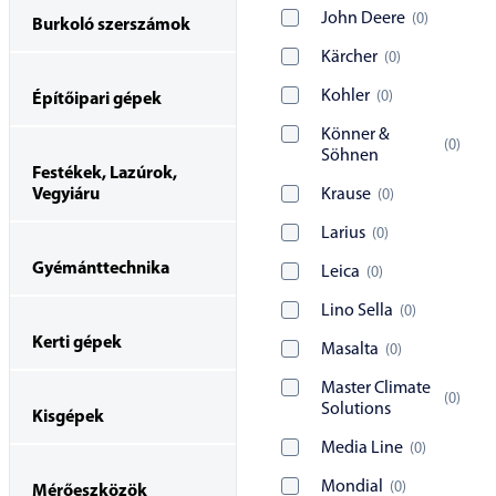
John Deere
(
0
)
Burkoló szerszámok
Kärcher
(
0
)
Kohler
(
0
)
Építőipari gépek
Könner &
(
0
)
Söhnen
Festékek, Lazúrok,
Vegyiáru
Krause
(
0
)
Larius
(
0
)
Gyémánttechnika
Leica
(
0
)
Lino Sella
(
0
)
Kerti gépek
Masalta
(
0
)
Master Climate
(
0
)
Solutions
Kisgépek
Media Line
(
0
)
Mondial
(
0
)
Mérőeszközök