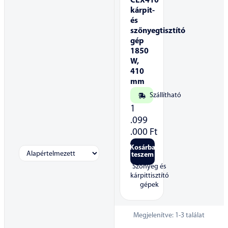
CEX410
kárpit-
és
szőnyegtisztító
gép
1850
W,
410
mm
Szállítható
1
.099
.000
Ft
Kosárba
teszem
Szőnyeg és
kárpittisztító
gépek
Megjelenítve:
1
-
3
találat