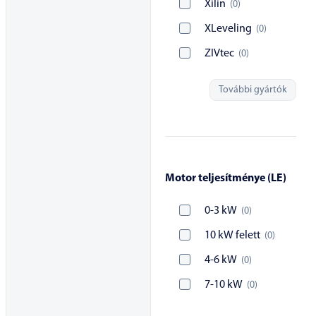
Xilin
(
0
)
XLeveling
(
0
)
ZIVtec
(
0
)
További gyártók
Motor teljesítménye (LE)
0-3 kW
(
0
)
10 kW felett
(
0
)
4-6 kW
(
0
)
7-10 kW
(
0
)