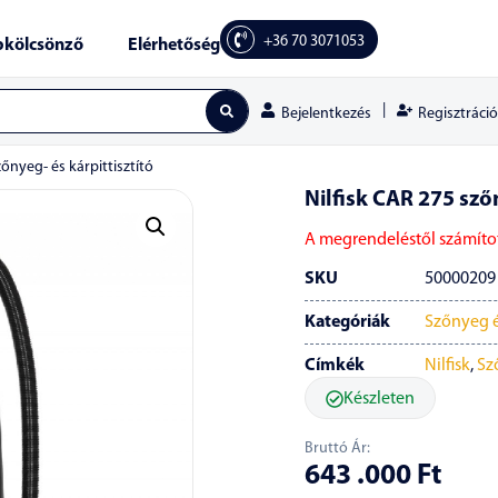
+36 70 3071053
kölcsönző
Elérhetőség
|
Regisztráció
Bejelentkezés
zőnyeg- és kárpittisztító
Nilfisk CAR 275 szőn
A megrendeléstől számítot
SKU
50000209
Kategóriák
Szőnyeg é
Címkék
Nilfisk
,
Sz
Készleten
Bruttó Ár:
643 .000
Ft