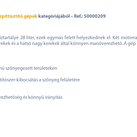
rpittisztító gépek
kategóriájából – Ref.: 50000209
víztartályé 28 liter, ezek egymás felett helyezkednek el. Két motorr
rekek és a hátsó nagy kerekek által könnyen manőverezhető. A gép ala
lmú szőnyegezett területeken
ztítószer-kibocsátás a szőnyeg felületére
rezhetőség és könnyű irányítás