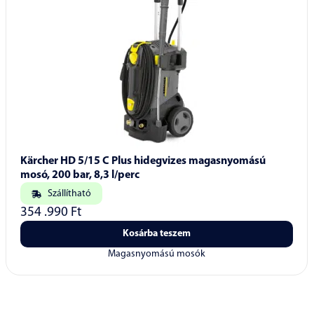
Kärcher HD 5/15 C Plus hidegvizes magasnyomású
mosó, 200 bar, 8,3 l/perc
Szállítható
354 .990
Ft
Kosárba teszem
Magasnyomású mosók