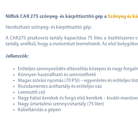
Nilfisk CAR 275 szőnyeg- és kárpittisztító gép a
Szőnyeg és ká
Hordozható szőnyeg- és kárpittisztító gép.
A CAR275 piszkosvíz tartály kapacitása 75 liter, a tisztítószeres 
tartály, anélkül, hogy a motorrészt leemelnénk. Az első bolygóke
Jellemzők:
Erőteljes szennyeződés-eltávolítás közepes és nagy forga
Könnyen használható és szervizelhető
Magas szórási nyomás (70 PSI) – egyenletes és erőteljes tis
Rozsdamentes acéltartály és erőteljes váz
Leeresztő cső
Nagy hátsó kerekek és forgó első kerekek – kiváló manőve
Nagy űrtartalmú szennyvíztartály (75 liter)
Kábeltárolás a gépen