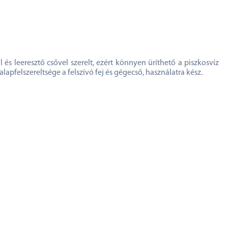
al és leeresztő csővel szerelt, ezért könnyen üríthető a piszkosvíz
pfelszereltsége a felszívó fej és gégecső, használatra kész.