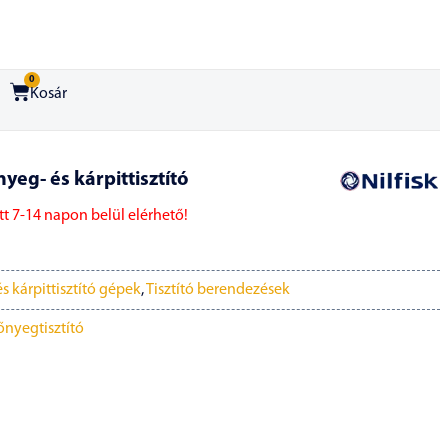
0
Kosár
yeg- és kárpittisztító
t 7-14 napon belül elérhető!
s kárpittisztító gépek
,
Tisztító berendezések
őnyegtisztító