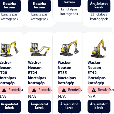
teszem
Kosárba
Kosárba
Árajánlatot
teszem
teszem
kérek
Lánctalpas
kotrógépek
Lánctalpas
Lánctalpas
Lánctalpas
kotrógépek
kotrógépek
kotrógépek
Wacker
Wacker
Wacker
Wacker
Neuson
Neuson
Neuson
Neuson
ET20
ET24
ET35
ET42
ánctalpas
lánctalpas
lánctalpas
lánctalpas
kotrógép
kotrógép
kotrógép
kotrógép
Rendelésre
Rendelésre
Rendelésre
Rendelésr
N/A
N/A
N/A
N/A
Árajánlatot
Árajánlatot
Árajánlatot
Árajánlatot
kérek
kérek
kérek
kérek