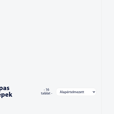
pas
-
16
épek
találat -