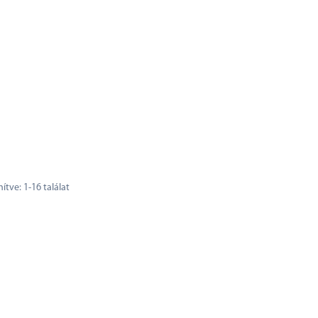
nítve:
1
-
16
találat