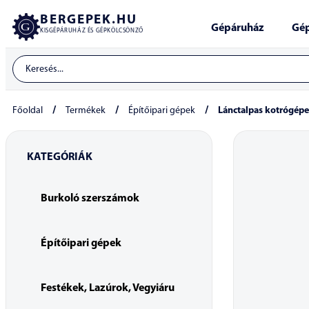
BERGEPEK.HU
Gépáruház
Gép
KISGÉPÁRUHÁZ ÉS GÉPKÖLCSÖNZŐ
/
/
/
Főoldal
Termékek
Építőipari gépek
Lánctalpas kotrógép
KATEGÓRIÁK
Burkoló szerszámok
Építőipari gépek
Festékek, Lazúrok, Vegyiáru