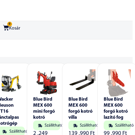
0
Kosár
Wacker
Blue Bird
Blue Bird
Blue Bird
Neuson
MEX 600
MEX 600
MEX 600
ET16
mini forgó
forgó kotró
forgó kotró
ánctalpas
kotró
villa
lazító fog
kotrógép
Szállítható
Szállítható
Szállítható
Szállítható
2 .249
139 .990
Ft
99 .990
Ft