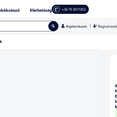
+36 70 3071053
kölcsönző
Elérhetőség
|
Regisztráció
Bejelentkezés
ek
l