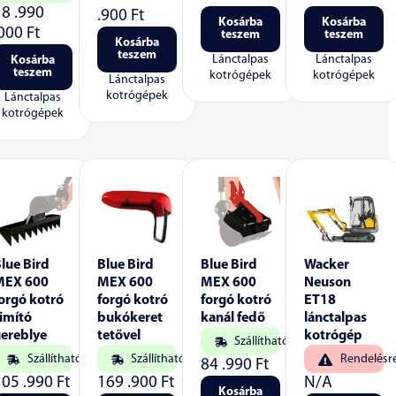
18 .990
.900
Ft
Kosárba
Kosárba
.000
Ft
teszem
teszem
Kosárba
teszem
Lánctalpas
Lánctalpas
Kosárba
teszem
kotrógépek
kotrógépek
Lánctalpas
kotrógépek
Lánctalpas
kotrógépek
lue Bird
Blue Bird
Blue Bird
Wacker
MEX 600
MEX 600
MEX 600
Neuson
orgó kotró
forgó kotró
forgó kotró
ET18
imító
bukókeret
kanál fedő
lánctalpas
gereblye
tetővel
kotrógép
Szállítható
Szállítható
Szállítható
Rendelésr
84 .990
Ft
105 .990
Ft
169 .900
Ft
N/A
Kosárba