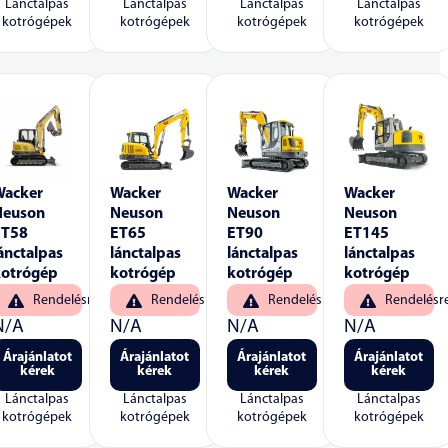
Lánctalpas
Lánctalpas
Lánctalpas
Lánctalpas
kotrógépek
kotrógépek
kotrógépek
kotrógépek
Wacker
Wacker
Wacker
Wacker
Neuson
Neuson
Neuson
Neuson
ET58
ET65
ET90
ET145
ánctalpas
lánctalpas
lánctalpas
lánctalpas
kotrógép
kotrógép
kotrógép
kotrógép
Rendelésre
Rendelésre
Rendelésre
Rendelésr
N/A
N/A
N/A
N/A
Árajánlatot
Árajánlatot
Árajánlatot
Árajánlatot
kérek
kérek
kérek
kérek
Lánctalpas
Lánctalpas
Lánctalpas
Lánctalpas
kotrógépek
kotrógépek
kotrógépek
kotrógépek