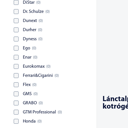
DiStar
(
0
)
Dr. Schulze
(
0
)
Dunext
(
0
)
Durher
(
0
)
Dyness
(
0
)
Ego
(
0
)
Enar
(
0
)
Eurokomax
(
0
)
Ferrari&Cigarini
(
0
)
Flex
(
0
)
GMS
(
0
)
Lánctal
GRABO
(
0
)
kotróg
GTM Professional
(
0
)
Honda
(
0
)