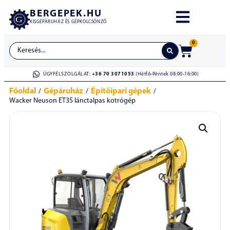
BERGEPEK.HU
KISGÉPÁRUHÁZ ÉS GÉPKÖLCSÖNZŐ
0
ÜGYFÉLSZOLGÁLAT:
+36 70 3071053
(Hétfő-Péntek 08:00-16:00)
Főoldal
Gépáruház
Építőipari gépek
/
/
/
Wacker Neuson ET35 lánctalpas kotrógép