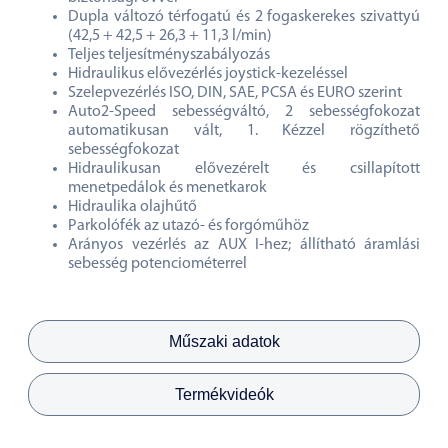
Dupla változó térfogatú és 2 fogaskerekes szivattyú
(42,5 + 42,5 + 26,3 + 11,3 l/min)
Teljes teljesítményszabályozás
Hidraulikus elővezérlés joystick-kezeléssel
Szelepvezérlés ISO, DIN, SAE, PCSA és EURO szerint
Auto2-Speed sebességváltó, 2 sebességfokozat
automatikusan vált, 1. Kézzel rögzíthető
sebességfokozat
Hidraulikusan elővezérelt és csillapított
menetpedálok és menetkarok
Hidraulika olajhűtő
Parkolófék az utazó- és forgóműhöz
Arányos vezérlés az AUX I-hez; állítható áramlási
sebesség potenciométerrel
Műszaki adatok
Termékvideók