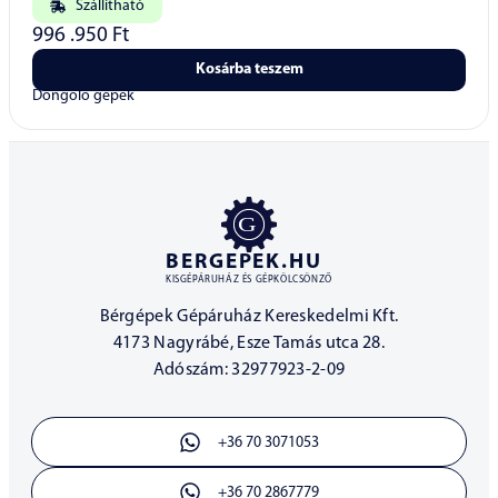
Szállítható
996 .950
Ft
Kosárba teszem
Döngölő gépek
BERGEPEK.HU
KISGÉPÁRUHÁZ ÉS GÉPKÖLCSÖNZŐ
Bérgépek Gépáruház Kereskedelmi Kft.
4173 Nagyrábé, Esze Tamás utca 28.
Adószám: 32977923-2-09
+36 70 3071053
+36 70 2867779