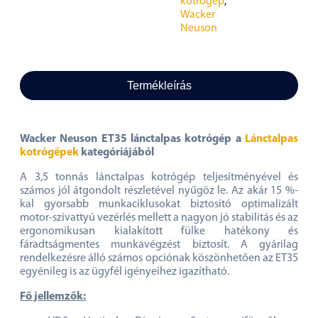
kotrógép
,
Wacker
Neuson
Termékleírás
Wacker Neuson ET35 lánctalpas kotrógép a
Lánctalpas
kotrógépek
kategóriájából
A 3,5 tonnás lánctalpas kotrógép teljesítményével és
számos jól átgondolt részletével nyűgöz le. Az akár 15 %-
kal gyorsabb munkaciklusokat biztosító optimalizált
motor-szivattyú vezérlés mellett a nagyon jó stabilitás és az
ergonomikusan kialakított fülke hatékony és
fáradtságmentes munkavégzést biztosít. A gyárilag
rendelkezésre álló számos opciónak köszönhetően az ET35
egyénileg is az ügyfél igényeihez igazítható.
Fő jellemzők: