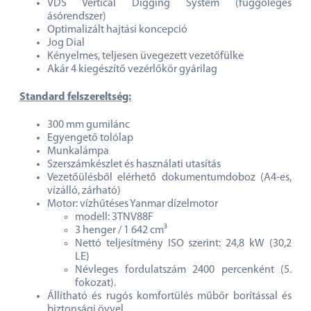
VDS Vertical Digging System (függőleges
ásórendszer)
Optimalizált hajtási koncepció
Jog Dial
Kényelmes, teljesen üvegezett vezetőfülke
Akár 4 kiegészítő vezérlőkör gyárilag
Standard felszereltség:
300 mm gumilánc
Egyengető tolólap
Munkalámpa
Szerszámkészlet és használati utasítás
Vezetőülésből elérhető dokumentumdoboz (A4-es,
vízálló, zárható)
Motor: vízhűtéses Yanmar dízelmotor
modell: 3TNV88F
3 henger / 1 642 cm³
Nettó teljesítmény ISO szerint: 24,8 kW (30,2
LE)
Névleges fordulatszám 2400 percenként (5.
fokozat).
Állítható és rugós komfortülés műbőr borítással és
biztonsági övvel