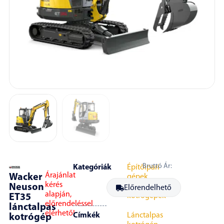
Bruttó Ár:
Kategóriák
Építőipari
Árajánlat
Wacker
gépek
,
kérés
Neuson
Lánctalpas
Előrendelhető
alapján,
kotrógépek
ET35
előrendeléssel
lánctalpas
elérhető!
Címkék
Lánctalpas
kotrógép