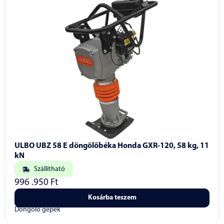
ULBO UBZ 58 E döngölőbéka Honda GXR-120, 58 kg, 11
kN
Szállítható
996 .950
Ft
Kosárba teszem
Döngölő gépek