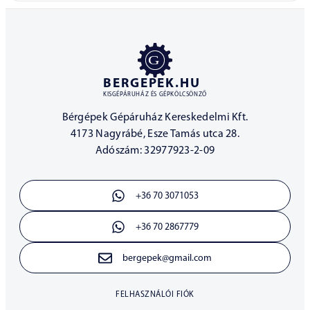
BERGEPEK.HU
KISGÉPÁRUHÁZ ÉS GÉPKÖLCSÖNZŐ
Bérgépek Gépáruház Kereskedelmi Kft.
4173 Nagyrábé, Esze Tamás utca 28.
Adószám: 32977923-2-09
+36 70 3071053
+36 70 2867779
bergepek@gmail.com
FELHASZNÁLÓI FIÓK