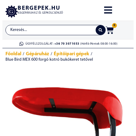
BERGEPEK.HU
KISGÉPÁRUHÁZ ÉS GÉPKÖLCSÖNZŐ
0
ÜGYFÉLSZOLGÁLAT:
+36 70 3071053
(Hétfő-Péntek 08:00-16:00)
Főoldal
Gépáruház
Építőipari gépek
/
/
/
Blue Bird MEX 600 forgó kotró bukókeret tetővel