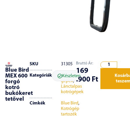
Bruttó Ár:
SKU
31305
169
Blue Bird
Kategóriák
Építőipari
MEX 600
Kosárb
Készleten
.900
Ft
gépek
,
tesze
forgó
Lánctalpas
kotró
kotrógépek
bukókeret
tetővel
Címkék
Blue Bird
,
Kotrógép
tartozék