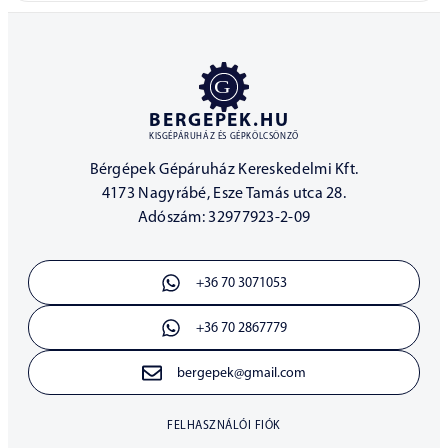
BERGEPEK.HU
KISGÉPÁRUHÁZ ÉS GÉPKÖLCSÖNZŐ
Bérgépek Gépáruház Kereskedelmi Kft.
4173 Nagyrábé, Esze Tamás utca 28.
Adószám: 32977923-2-09
+36 70 3071053
+36 70 2867779
bergepek@gmail.com
FELHASZNÁLÓI FIÓK