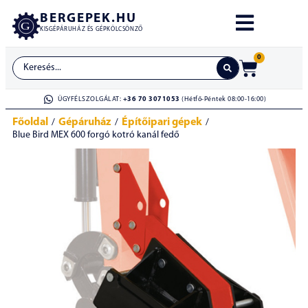
BERGEPEK.HU
KISGÉPÁRUHÁZ ÉS GÉPKÖLCSÖNZŐ
0
ÜGYFÉLSZOLGÁLAT:
+36 70 3071053
(Hétfő-Péntek 08:00-16:00)
Főoldal
Gépáruház
Építőipari gépek
/
/
/
Blue Bird MEX 600 forgó kotró kanál fedő