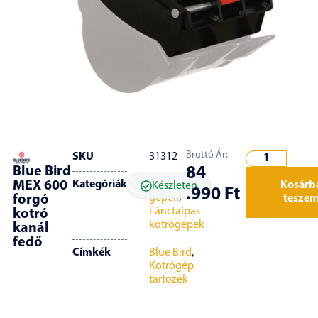
Bruttó Ár:
SKU
31312
84
Blue Bird
Kategóriák
Építőipari
MEX 600
Kosárb
Készleten
.990
Ft
gépek
,
tesze
forgó
Lánctalpas
kotró
kotrógépek
kanál
fedő
Címkék
Blue Bird
,
Kotrógép
tartozék