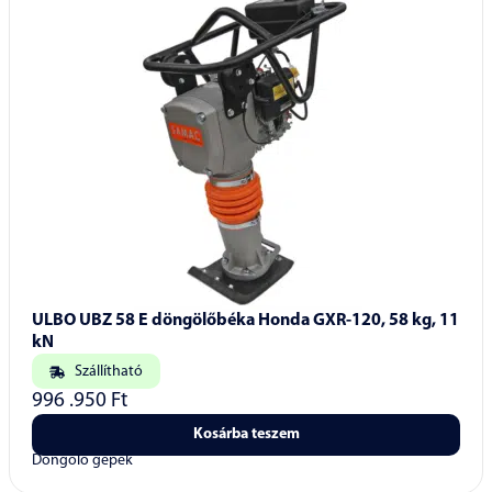
ULBO UBZ 58 E döngölőbéka Honda GXR-120, 58 kg, 11
kN
Szállítható
996 .950
Ft
Kosárba teszem
Döngölő gépek