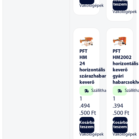
Kosárba
teszem
Vakológépek
Vakológépek
PFT
PFT
HM
HM2002
24
horizontális
horizontális
keverő
szárazhabarcs
gyári
keverő
habarcsokh
Szállítható
Szállíth
1
1
.494
.394
.500
Ft
.500
Ft
Kosárba
Kosárba
teszem
teszem
Vakológépek
Vakológépek