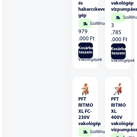
és
vakológép
habarcskeverő
vízpumpáva
gép
Szállíth
Szállítható
3
979
.785
.000
Ft
.000
Ft
Kosárba
Kosárba
teszem
teszem
Vakológépek
Vakológépek
PFT
PFT
RITMO
RITMO
XL FC-
XL
230V
400V
vakológép
vakológép
vízpumpáva
Szállítható