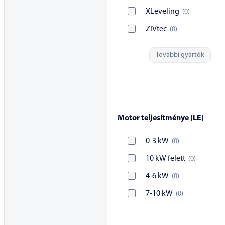
XLeveling
(
0
)
ZIVtec
(
0
)
További gyártók
Motor teljesítménye (LE)
0-3 kW
(
0
)
10 kW felett
(
0
)
4-6 kW
(
0
)
7-10 kW
(
0
)