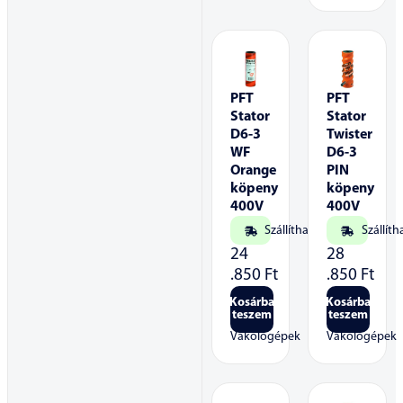
PFT
PFT
Stator
Stator
D6-3
Twister
WF
D6-3
Orange
PIN
köpeny
köpeny
400V
400V
Szállítható
Szállíth
24
28
.850
Ft
.850
Ft
Kosárba
Kosárba
teszem
teszem
Vakológépek
Vakológépek