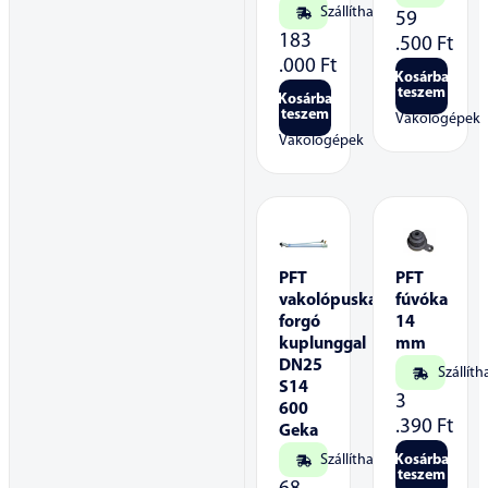
Szállítható
59
183
.500
Ft
.000
Ft
Kosárba
teszem
Kosárba
teszem
Vakológépek
Vakológépek
PFT
PFT
vakolópuska
fúvóka
forgó
14
kuplunggal
mm
DN25
Szállíth
S14
3
600
.390
Ft
Geka
Szállítható
Kosárba
teszem