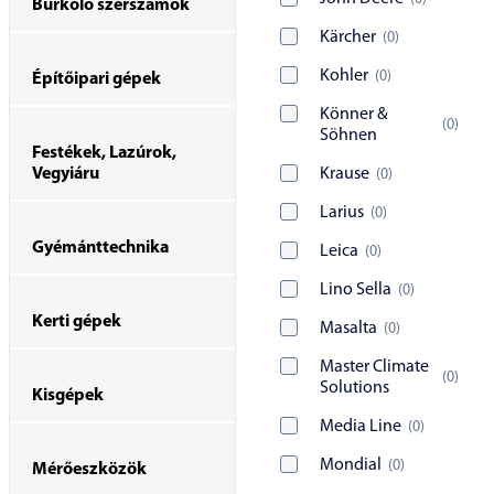
Burkoló szerszámok
Kärcher
(
0
)
Kohler
(
0
)
Építőipari gépek
Könner &
(
0
)
Söhnen
Festékek, Lazúrok,
Vegyiáru
Krause
(
0
)
Larius
(
0
)
Gyémánttechnika
Leica
(
0
)
Lino Sella
(
0
)
Kerti gépek
Masalta
(
0
)
Master Climate
(
0
)
Solutions
Kisgépek
Media Line
(
0
)
Mondial
(
0
)
Mérőeszközök