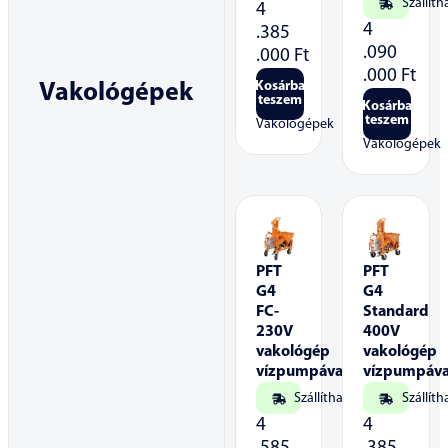
Szállíth
4
4
.385
.090
.000
Ft
.000
Ft
Kosárba
Vakológépek
teszem
Kosárba
teszem
Vakológépek
Vakológépek
PFT
PFT
G4
G4
FC-
Standard
230V
400V
vakológép
vakológép
vízpumpával
vízpumpáva
Szállítható
Szállíth
4
4