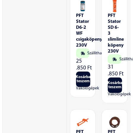
PFT
PFT
Stator
Stator
D6-2
SD 6-
WF
3
csigaköpeny
slimline
230V
köpeny
230V
Szállítható
Szállíth
25
31
.850
Ft
.850
Ft
Kosárba
teszem
Kosárba
teszem
Vakológépek
Vakológépek
PFT
PFT