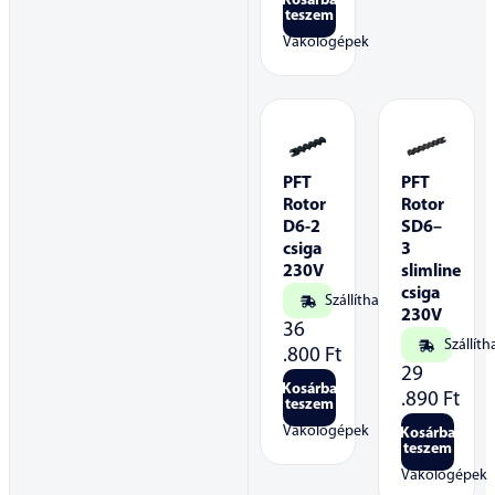
Kosárba
teszem
Vakológépek
PFT
PFT
Rotor
Rotor
D6-2
SD6–
csiga
3
230V
slimline
csiga
Szállítható
230V
36
Szállíth
.800
Ft
29
Kosárba
.890
Ft
teszem
Vakológépek
Kosárba
teszem
Vakológépek