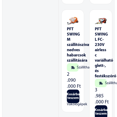
PFT
PFT
SWING
SWING
M
L FC-
szállítószivattyú,
230V
nedves
airless
habarcsok
c
szállítására
variálható
glett-,
Szállítható
és
2
festékszóró
.090
Szállíth
.000
Ft
3
Kosárba
.985
teszem
.000
Ft
Vakológépek
Kosárba
teszem