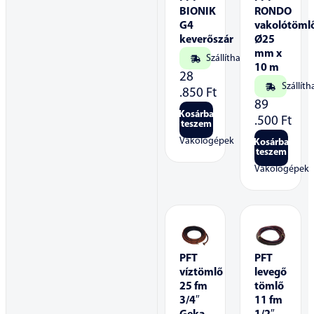
BIONIK
RONDO
G4
vakolótöml
keverőszár
Ø25
mm x
Szállítható
10 m
28
Szállíth
.850
Ft
89
Kosárba
.500
Ft
teszem
Vakológépek
Kosárba
teszem
Vakológépek
PFT
PFT
víztömlő
levegő
25 fm
tömlő
3/4″
11 fm