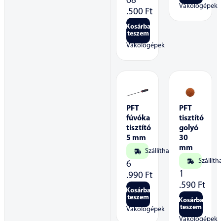
68
Vakológépek
.500
Ft
Kosárba
teszem
Vakológépek
PFT
PFT
fúvóka
tisztító
tisztító
golyó
5 mm
30
mm
Szállítható
Szállíth
6
1
.990
Ft
.590
Ft
Kosárba
teszem
Kosárba
teszem
Vakológépek
Vakológépek