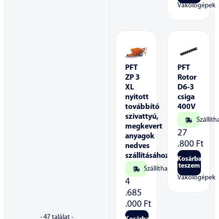
Vakológépek
PFT
PFT
ZP 3
Rotor
XL
D6-3
nyitott
csiga
továbbító
400V
szivattyú,
Szállíth
megkevert
27
anyagok
.800
Ft
nedves
szállításához
Kosárba
teszem
Szállítható
Vakológépek
4
.685
.000
Ft
-
47
találat -