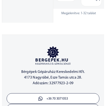
Megjelenítve:
1
-
32
találat
BERGEPEK.HU
KISGÉPÁRUHÁZ ÉS GÉPKÖLCSÖNZŐ
Bérgépek Gépáruház Kereskedelmi Kft.
4173 Nagyrábé, Esze Tamás utca 28.
Adószám: 32977923-2-09
+36 70 3071053