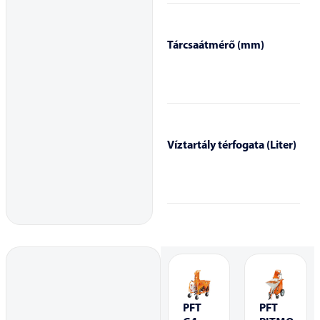
Tárcsaátmérő (mm)
Víztartály térfogata (Liter)
PFT
PFT