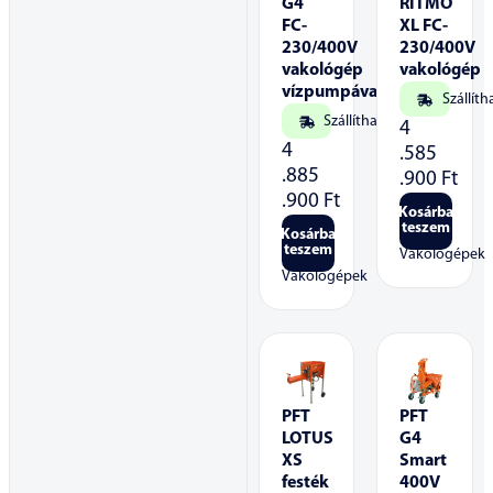
G4
RITMO
FC-
XL FC-
230/400V
230/400V
vakológép
vakológép
vízpumpával
Szállíth
Szállítható
4
4
.585
.885
.900
Ft
.900
Ft
Kosárba
teszem
Kosárba
teszem
Vakológépek
Vakológépek
PFT
PFT
LOTUS
G4
XS
Smart
festék
400V