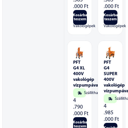
.585
.385
.000
Ft
.000
Ft
Kosárba
Kosárba
teszem
teszem
Vakológépek
Vakológépek
PFT
PFT
G4 XL
G4
400V
SUPER
vakológép
400V
vízpumpával
vakológép
vízpumpáva
Szállítható
Szállíth
4
4
.790
.985
.000
Ft
.000
Ft
Kosárba
teszem