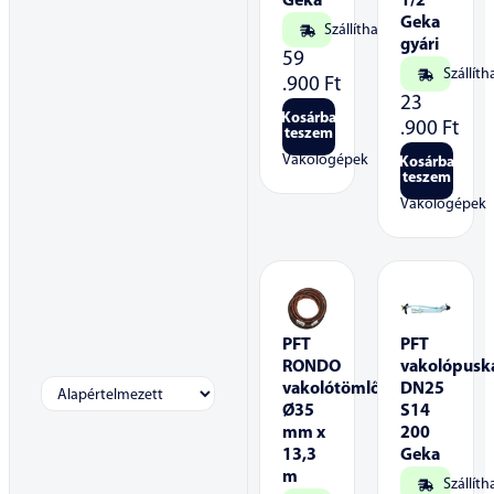
Geka
1/2″
Geka
Szállítható
gyári
59
Szállíth
.900
Ft
23
Kosárba
.900
Ft
teszem
Vakológépek
Kosárba
teszem
Vakológépek
PFT
PFT
RONDO
vakolópusk
vakolótömlő
DN25
Ø35
S14
mm x
200
13,3
Geka
m
Szállíth