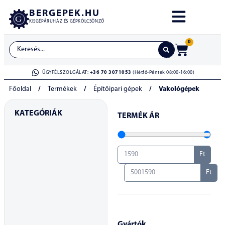
BERGEPEK.HU
KISGÉPÁRUHÁZ ÉS GÉPKÖLCSÖNZŐ
0
ÜGYFÉLSZOLGÁLAT:
+36 70 3071053
(Hétfő-Péntek 08:00-16:00)
Főoldal
/
Termékek
/
Építőipari gépek
/
Vakológépek
KATEGÓRIÁK
TERMÉK ÁR
Ft
Ft
Gyártók