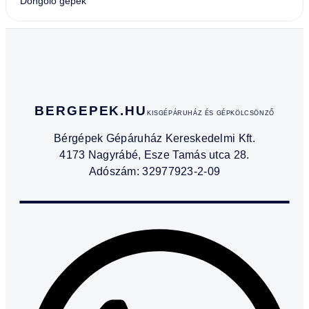
Döngölő gépek
BERGEPEK.HU
KISGÉPÁRUHÁZ ÉS GÉPKÖLCSÖNZŐ
Bérgépek Gépáruház Kereskedelmi Kft.
4173 Nagyrábé, Esze Tamás utca 28.
Adószám: 32977923-2-09