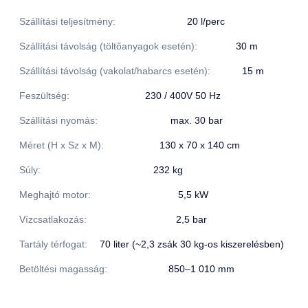
Szállítási teljesítmény:
20 l/perc
Szállítási távolság (töltőanyagok esetén):
30 m
Szállítási távolság (vakolat/habarcs esetén):
15 m
Feszültség:
230 / 400V 50 Hz
Szállítási nyomás:
max. 30 bar
Méret (H x Sz x M):
130 x 70 x 140 cm
Súly:
232 kg
Meghajtó motor:
5,5 kW
Vízcsatlakozás:
2,5 bar
Tartály térfogat:
70 liter (~2,3 zsák 30 kg-os kiszerelésben)
Betöltési magasság:
850–1 010 mm