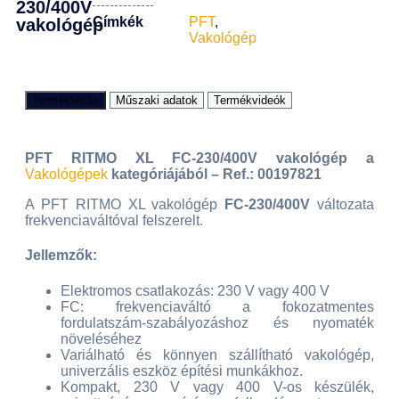
230/400V
Címkék
PFT
,
vakológép
Vakológép
Termékleírás
Műszaki adatok
Termékvideók
PFT RITMO XL FC-230/400V vakológép a
Vakológépek
kategóriájából – Ref.: 00197821
A PFT RITMO XL vakológép
FC-230/400V
változata
frekvenciaváltóval felszerelt.
Jellemzők:
Elektromos csatlakozás: 230 V vagy 400 V
FC: frekvenciaváltó a fokozatmentes
fordulatszám-szabályozáshoz és nyomaték
növeléséhez
Variálható és könnyen szállítható vakológép,
univerzális eszköz építési munkákhoz.
Kompakt, 230 V vagy 400 V-os készülék,