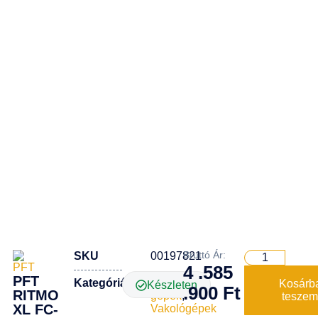
Bruttó Ár:
SKU
00197821
4 .585
PFT
Kategóriák
Építőipari
Kosárb
Készleten
.900
Ft
RITMO
gépek
,
tesze
XL FC-
Vakológépek