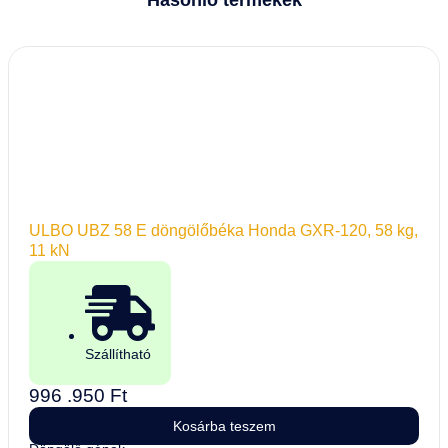
Hasonló termékek
ULBO UBZ 58 E döngölőbéka Honda GXR-120, 58 kg,
11 kN
Szállítható
996 .950
Ft
Kosárba teszem