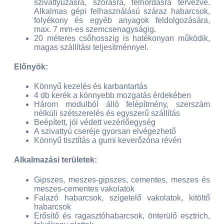
szivattyúzásra, szórásra, felhordásra tervezve.
Alkalmas gépi felhasználású száraz habarcsok,
folyékony és egyéb anyagok feldolgozására,
max. 7 mm-es szemcsenagyságig.
20 méteres csőhosszig is hatékonyan működik,
magas szállítási teljesítménnyel.
Előnyök:
Könnyű kezelés és karbantartás
4 db kerék a könnyebb mozgatás érdekében
Három modulból álló felépítmény, szerszám
nélküli szétszerelés és egyszerű szállítás
Beépített, jól védett vezérlőegység
A szivattyú cseréje gyorsan elvégezhető
Könnyű tisztítás a gumi keverőzóna révén
Alkalmazási területek:
Gipszes, meszes-gipszes, cementes, meszes és
meszes-cementes vakolatok
Falazó habarcsok, szigetelő vakolatok, kitöltő
habarcsok
Erősítő és ragasztóhabarcsok, önterülő esztrich,