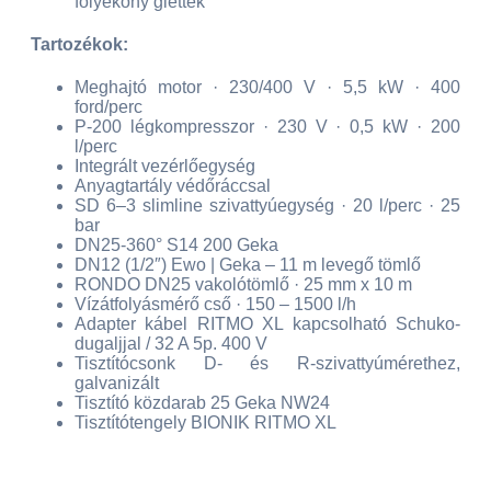
folyékony glettek
Tartozékok:
Meghajtó motor · 230/400 V · 5,5 kW · 400
ford/perc
P-200 légkompresszor · 230 V · 0,5 kW · 200
l/perc
Integrált vezérlőegység
Anyagtartály védőráccsal
SD 6–3 slimline szivattyúegység · 20 l/perc · 25
bar
DN25-360° S14 200 Geka
DN12 (1/2″) Ewo | Geka – 11 m levegő tömlő
RONDO DN25 vakolótömlő · 25 mm x 10 m
Vízátfolyásmérő cső · 150 – 1500 l/h
Adapter kábel RITMO XL kapcsolható Schuko-
dugaljjal / 32 A 5p. 400 V
Tisztítócsonk D- és R-szivattyúmérethez,
galvanizált
Tisztító közdarab 25 Geka NW24
Tisztítótengely BIONIK RITMO XL