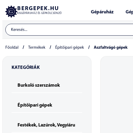
BERGEPEK.HU
Gépáruház
Gép
KISGÉPÁRUHÁZ ÉS GÉPKÖLCSÖNZŐ
/
/
/
Főoldal
Termékek
Építőipari gépek
Aszfaltvágó gépek
KATEGÓRIÁK
Burkoló szerszámok
Építőipari gépek
Festékek, Lazúrok, Vegyiáru