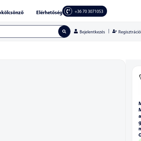
+36 70 3071053
kölcsönző
Elérhetőség
|
Regisztráció
Bejelentkezés
a