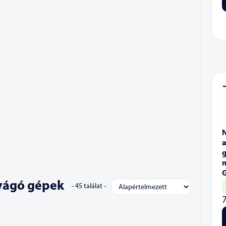
a
vágó gépek
-
45
találat -