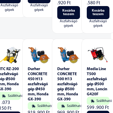
.920
Ft
.580
Ft
Aszfaltvágó
Aszfaltvágó
gépek
gépek
Kosárba
Kosárba
teszem
teszem
Aszfaltvágó
Aszfaltvágó
gépek
gépek
NTC RZ-200
Durher
Durher
Media Line
szfaltvágó
CONCRETE
CONCRETE
T500
gép Ø500
450 H13
500 H13
aszfaltvágó
mm, Honda
aszfaltvágó
aszfaltvágó
gép Ø500
GX-390
gép Ø450
gép Ø500
mm, Loncin
mm, Honda
mm, Honda
G420F
Szállítható
GX-390
GX-390
Szállítható
1 .073
Szállítható
Szállítható
599 .900
Ft
.150
Ft
919 .900
Ft
969 .900
Ft