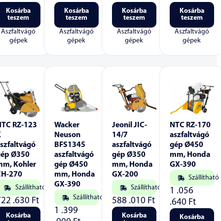
Kosárba
Kosárba
Kosárba
Kosárba
teszem
teszem
teszem
teszem
Aszfaltvágó
Aszfaltvágó
Aszfaltvágó
Aszfaltvágó
gépek
gépek
gépek
gépek
NTC RZ-123
Wacker
Jeonil JIC-
NTC RZ-170
K
Neuson
14/7
aszfaltvágó
szfaltvágó
BFS1345
aszfaltvágó
gép Ø450
gép Ø350
aszfaltvágó
gép Ø350
mm, Honda
mm, Kohler
gép Ø450
mm, Honda
GX-390
CH-270
mm, Honda
GX-200
Szállítható
GX-390
Szállítható
Szállítható
1 .056
Szállítható
722 .630
Ft
588 .010
Ft
.640
Ft
1 .399
Kosárba
Kosárba
Kosárba