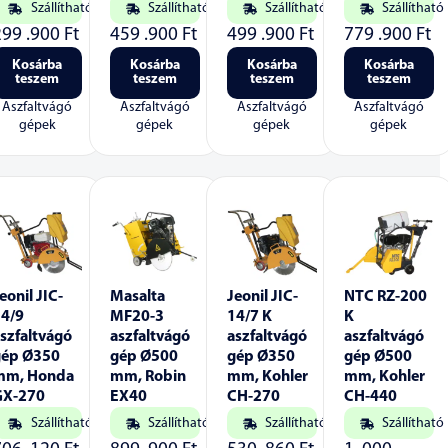
Szállítható
Szállítható
Szállítható
Szállítható
299 .900
Ft
459 .900
Ft
499 .900
Ft
779 .900
Ft
Kosárba
Kosárba
Kosárba
Kosárba
teszem
teszem
teszem
teszem
Aszfaltvágó
Aszfaltvágó
Aszfaltvágó
Aszfaltvágó
gépek
gépek
gépek
gépek
eonil JIC-
Masalta
Jeonil JIC-
NTC RZ-200
14/9
MF20-3
14/7 K
K
szfaltvágó
aszfaltvágó
aszfaltvágó
aszfaltvágó
gép Ø350
gép Ø500
gép Ø350
gép Ø500
mm, Honda
mm, Robin
mm, Kohler
mm, Kohler
GX-270
EX40
CH-270
CH-440
Szállítható
Szállítható
Szállítható
Szállítható