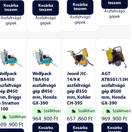
teszem
Kosárba
Kosárba
Kosárba
teszem
teszem
teszem
Aszfaltvágó
gépek
Aszfaltvágó
Aszfaltvágó
Aszfaltvágó
gépek
gépek
gépek
Wolfpack
Wolfpack
Jeonil JIC-
AGT
TBA450
TBA450
14/9 K
ATB501/13H
szfaltvágó
aszfaltvágó
aszfaltvágó
aszfaltvágó
gép Ø450
gép Ø450
gép Ø350
gép Ø500
mm, Briggs
mm, Honda
mm, Kohler
mm, Honda
 Stratton
GX-390
CH-395
GX-390
2100
Szállítható
Szállítható
Szállítható
Szállítható
964 .900
Ft
657 .860
Ft
969 .900
Ft
809 .900
Ft
Kosárba
Kosárba
Kosárba