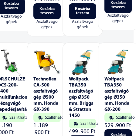
Kosárba
Kosárba
teszem
teszem
Kosárba
Kosárba
teszem
teszem
Aszfaltvágó
Aszfaltvágó
gépek
Aszfaltvágó
Aszfaltvágó
gépek
gépek
gépek
DR.SCHULZE
Technoflex
Wolfpack
Wolfpack
DCS-200-
CA-500
TBA350
TBA350
E400
aszfaltvágó
aszfaltvágó
aszfaltvágó
ultifunkcionális
gép Ø500
gép Ø350
gép Ø350
hézagvágó
mm, Honda
mm, Briggs
mm, Honda
repedésjavításhoz
GX-390
& Stratton
GX-200
1450
Szállítható
Szállítható
Szállítható
Szállítható
2 .190
1 .189
529 .900
Ft
499 .900
Ft
.000
Ft
.900
Ft
Kosárba