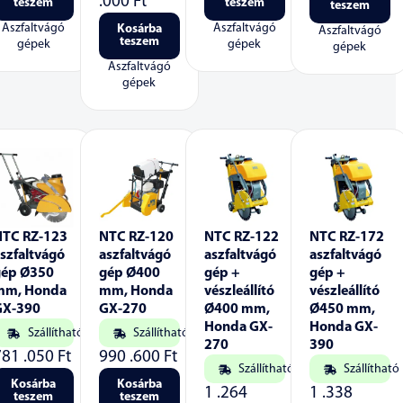
.000
Ft
teszem
teszem
teszem
Aszfaltvágó
Aszfaltvágó
Kosárba
Aszfaltvágó
teszem
gépek
gépek
gépek
Aszfaltvágó
gépek
NTC RZ-123
NTC RZ-120
NTC RZ-122
NTC RZ-172
szfaltvágó
aszfaltvágó
aszfaltvágó
aszfaltvágó
gép Ø350
gép Ø400
gép +
gép +
mm, Honda
mm, Honda
vészleállító
vészleállító
GX-390
GX-270
Ø400 mm,
Ø450 mm,
Honda GX-
Honda GX-
Szállítható
Szállítható
270
390
781 .050
Ft
990 .600
Ft
Szállítható
Szállítható
Kosárba
Kosárba
1 .264
1 .338
teszem
teszem