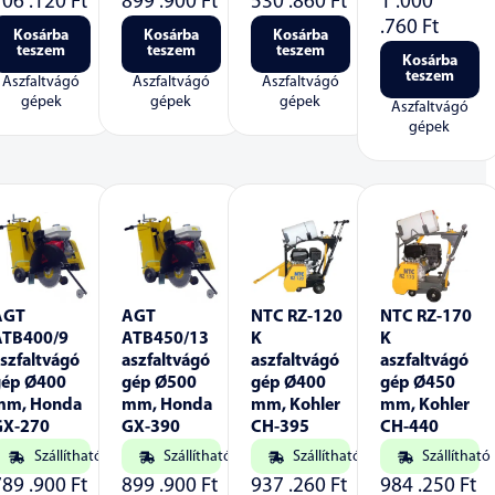
706 .120
Ft
899 .900
Ft
530 .860
Ft
1 .000
.760
Ft
Kosárba
Kosárba
Kosárba
teszem
teszem
teszem
Kosárba
teszem
Aszfaltvágó
Aszfaltvágó
Aszfaltvágó
gépek
gépek
gépek
Aszfaltvágó
gépek
AGT
AGT
NTC RZ-120
NTC RZ-170
ATB400/9
ATB450/13
K
K
szfaltvágó
aszfaltvágó
aszfaltvágó
aszfaltvágó
gép Ø400
gép Ø500
gép Ø400
gép Ø450
mm, Honda
mm, Honda
mm, Kohler
mm, Kohler
GX-270
GX-390
CH-395
CH-440
Szállítható
Szállítható
Szállítható
Szállítható
789 .900
Ft
899 .900
Ft
937 .260
Ft
984 .250
Ft