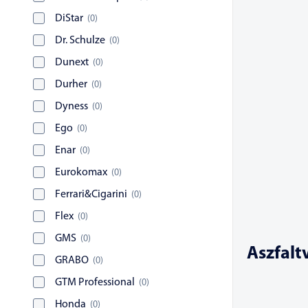
DiStar
(
0
)
Dr. Schulze
(
0
)
Dunext
(
0
)
Durher
(
0
)
Dyness
(
0
)
Ego
(
0
)
Enar
(
0
)
Eurokomax
(
0
)
Ferrari&Cigarini
(
0
)
Flex
(
0
)
GMS
(
0
)
Aszfalt
GRABO
(
0
)
GTM Professional
(
0
)
Honda
(
0
)