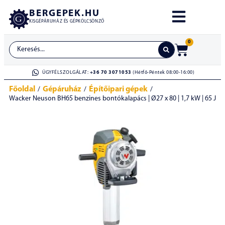
BERGEPEK.HU
KISGÉPÁRUHÁZ ÉS GÉPKÖLCSÖNZŐ
0
ÜGYFÉLSZOLGÁLAT:
+36 70 3071053
(Hétfő-Péntek 08:00-16:00)
Főoldal
Gépáruház
Építőipari gépek
/
/
/
Wacker Neuson BH65 benzines bontókalapács | Ø27 x 80 | 1,7 kW | 65 J