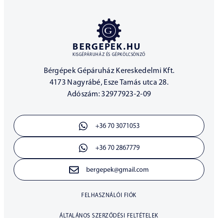
BERGEPEK.HU
KISGÉPÁRUHÁZ ÉS GÉPKÖLCSÖNZŐ
Bérgépek Gépáruház Kereskedelmi Kft.
4173 Nagyrábé, Esze Tamás utca 28.
Adószám: 32977923-2-09
+36 70 3071053
+36 70 2867779
bergepek@gmail.com
FELHASZNÁLÓI FIÓK
ÁLTALÁNOS SZERZŐDÉSI FELTÉTELEK