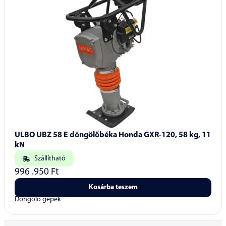
ULBO UBZ 58 E döngölőbéka Honda GXR-120, 58 kg, 11
kN
Szállítható
996 .950
Ft
Kosárba teszem
Döngölő gépek