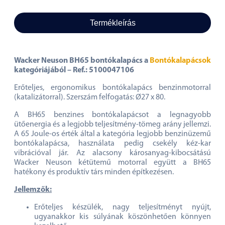
Termékleírás
Wacker Neuson BH65 bontókalapács a
Bontókalapácsok
kategóriájából – Ref.: 5100047106
Erőteljes, ergonomikus bontókalapács benzinmotorral
(katalizátorral). Szerszám felfogatás: Ø27 x 80.
A BH65 benzines bontókalapácsot a legnagyobb
ütőenergia és a legjobb teljesítmény-tömeg arány jellemzi.
A 65 Joule-os érték által a kategória legjobb benzinüzemű
bontókalapácsa, használata pedig csekély kéz-kar
vibrációval jár. Az alacsony károsanyag-kibocsátású
Wacker Neuson kétütemű motorral együtt a BH65
hatékony és produktív társ minden építkezésen.
Jellemzők:
Erőteljes készülék, nagy teljesítményt nyújt,
ugyanakkor kis súlyának köszönhetően könnyen