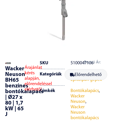
Bruttó Ár:
SKU
5100047106
Árajánlat
Wacker
kérés
Neuson
Kategóriák
Bontókalapácsok
,
Előrendelhető
alapján,
BH65
Építőipari gépek
előrendeléssel
benzines
elérhető!
Címkék
Bontókalapács
,
bontókalapács
Wacker
| Ø27 x
Neuson
,
80 | 1,7
Wacker
kW | 65
Neuson
J
bontókalapács