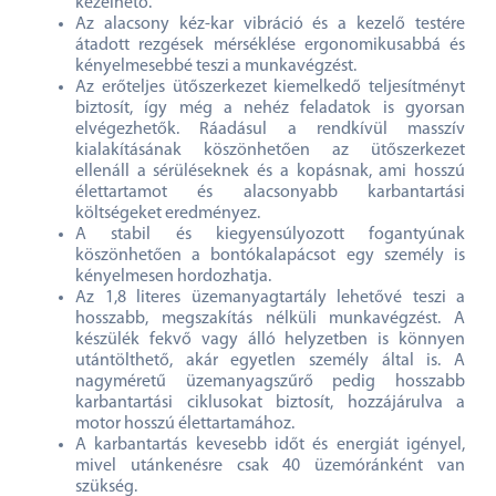
kezelhető.
Az alacsony kéz-kar vibráció és a kezelő testére
átadott rezgések mérséklése ergonomikusabbá és
kényelmesebbé teszi a munkavégzést.
Az erőteljes ütőszerkezet kiemelkedő teljesítményt
biztosít, így még a nehéz feladatok is gyorsan
elvégezhetők. Ráadásul a rendkívül masszív
kialakításának köszönhetően az ütőszerkezet
ellenáll a sérüléseknek és a kopásnak, ami hosszú
élettartamot és alacsonyabb karbantartási
költségeket eredményez.
A stabil és kiegyensúlyozott fogantyúnak
köszönhetően a bontókalapácsot egy személy is
kényelmesen hordozhatja.
Az 1,8 literes üzemanyagtartály lehetővé teszi a
hosszabb, megszakítás nélküli munkavégzést. A
készülék fekvő vagy álló helyzetben is könnyen
utántölthető, akár egyetlen személy által is. A
nagyméretű üzemanyagszűrő pedig hosszabb
karbantartási ciklusokat biztosít, hozzájárulva a
motor hosszú élettartamához.
A karbantartás kevesebb időt és energiát igényel,
mivel utánkenésre csak 40 üzemóránként van
szükség.