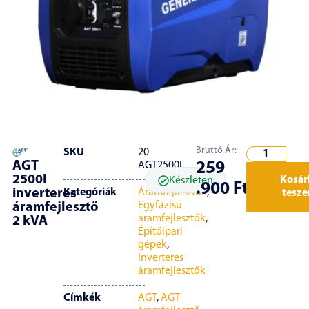
Bruttó Ár:
SKU
20-
AGT
259
AGT2500I
2500I
Kosár
Készleten
.900
Ft
inverteres
Kategóriák
Áramfejlesztők
,
tesz
Egyfázisú
áramfejlesztő
áramfejlesztők
,
2 kVA
Építőipari
gépek
,
Inverteres
áramfejlesztők
Címkék
AGT
,
AGT