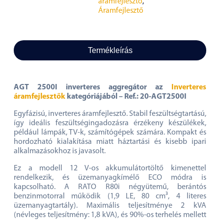
áramfejlesztő
,
Áramfejlesztő
Termékleírás
AGT 2500I inverteres aggregátor az
Inverteres
áramfejlesztők
kategóriájából – Ref.: 20-AGT2500I
Egyfázisú, inverteres áramfejlesztő. Stabil feszültségtartású,
így ideális feszültségingadozásra érzékeny készülékek,
például lámpák, TV-k, számítógépek számára. Kompakt és
hordozható kialakítása miatt háztartási és kisebb ipari
alkalmazásokhoz is javasolt.
Ez a modell 12 V-os akkumulátortöltő kimenettel
rendelkezik, és üzemanyagkímélő ECO módra is
kapcsolható. A RATO R80i négyütemű, berántós
benzinmotorral működik (1,9 LE, 80 cm³, 4 literes
üzemanyagtartály). Maximális teljesítménye 2 kVA
(névleges teljesítmény: 1,8 kVA), és 90%-os terhelés mellett