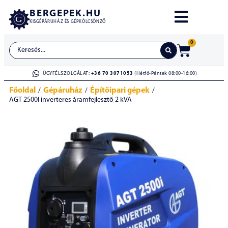
BERGEPEK.HU
KISGÉPÁRUHÁZ ÉS GÉPKÖLCSÖNZŐ
0
ÜGYFÉLSZOLGÁLAT:
+36 70 3071053
(Hétfő-Péntek 08:00-16:00)
Főoldal
Gépáruház
Építőipari gépek
/
/
/
AGT 2500I inverteres áramfejlesztő 2 kVA