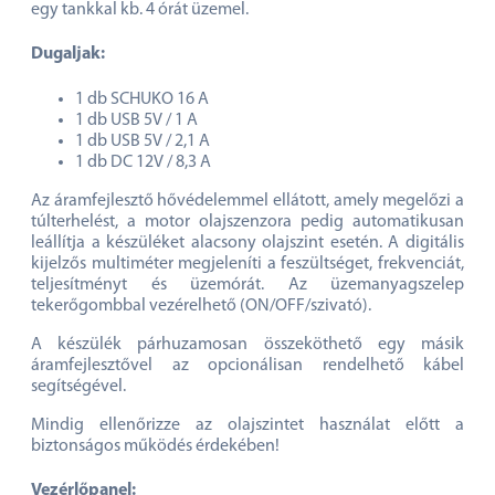
egy tankkal kb. 4 órát üzemel.
Dugaljak:
1 db SCHUKO 16 A
1 db USB 5V / 1 A
1 db USB 5V / 2,1 A
1 db DC 12V / 8,3 A
Az áramfejlesztő hővédelemmel ellátott, amely megelőzi a
túlterhelést, a motor olajszenzora pedig automatikusan
leállítja a készüléket alacsony olajszint esetén. A digitális
kijelzős multiméter megjeleníti a feszültséget, frekvenciát,
teljesítményt és üzemórát. Az üzemanyagszelep
tekerőgombbal vezérelhető (ON/OFF/szivató).
A készülék párhuzamosan összeköthető egy másik
áramfejlesztővel az opcionálisan rendelhető kábel
segítségével.
Mindig ellenőrizze az olajszintet használat előtt a
biztonságos működés érdekében!
Vezérlőpanel: