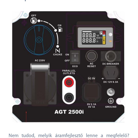
Nem tudod, melyik áramfejlesztő lenne a megfelelő?