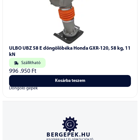
ULBO UBZ 58 E döngölőbéka Honda GXR-120, 58 kg, 11
kN
Szállítható
996 .950
Ft
Kosárba teszem
Döngölő gépek
BERGEPEK.HU
KISGÉPÁRUHÁZ ÉS GÉPKÖLCSÖNZŐ