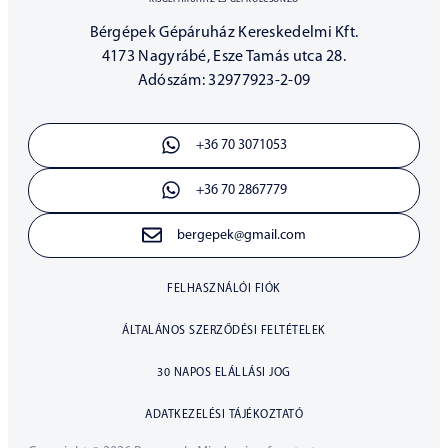
Bérgépek Gépáruház Kereskedelmi Kft.
4173 Nagyrábé, Esze Tamás utca 28.
Adószám: 32977923-2-09
+36 70 3071053
+36 70 2867779
bergepek@gmail.com
FELHASZNÁLÓI FIÓK
ÁLTALÁNOS SZERZŐDÉSI FELTÉTELEK
30 NAPOS ELÁLLÁSI JOG
ADATKEZELÉSI TÁJÉKOZTATÓ