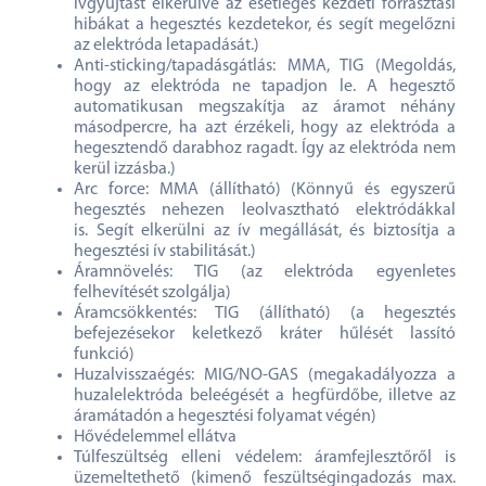
ívgyújtást elkerülve az esetleges kezdeti forrasztási
hibákat a hegesztés kezdetekor, és segít megelőzni
az elektróda letapadását.)
Anti-sticking/tapadásgátlás: MMA, TIG (Megoldás,
hogy az elektróda ne tapadjon le. A hegesztő
automatikusan megszakítja az áramot néhány
másodpercre, ha azt érzékeli, hogy az elektróda a
hegesztendő darabhoz ragadt. Így az elektróda nem
kerül izzásba.)
Arc force: MMA (állítható) (Könnyű és egyszerű
hegesztés nehezen leolvasztható elektródákkal
is. Segít elkerülni az ív megállását, és biztosítja a
hegesztési ív stabilitását.)
Áramnövelés: TIG (az elektróda egyenletes
felhevítését szolgálja)
Áramcsökkentés: TIG (állítható) (a hegesztés
befejezésekor keletkező kráter hűlését lassító
funkció)
Huzalvisszaégés: MIG/NO-GAS (megakadályozza a
huzalelektróda beleégését a hegfürdőbe, illetve az
áramátadón a hegesztési folyamat végén)
Hővédelemmel ellátva
Túlfeszültség elleni védelem: áramfejlesztőről is
üzemeltethető (kimenő feszültségingadozás max.