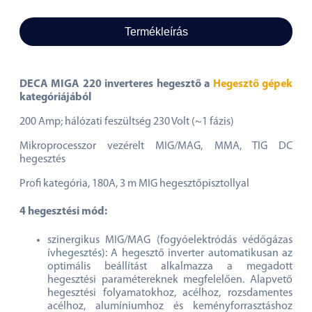
Termékleírás
DECA MIGA 220 inverteres hegesztő a
Hegesztő gépek
kategóriájából
200 Amp; hálózati feszültség 230 Volt (~1 fázis)
Mikroprocesszor vezérelt MIG/MAG, MMA, TIG DC
hegesztés
Profi kategória, 180A, 3 m MIG hegesztőpisztollyal
4 hegesztési mód:
szinergikus MIG/MAG (fogyóelektródás védőgázas
ívhegesztés): A hegesztő inverter automatikusan az
optimális beállítást alkalmazza a megadott
hegesztési paramétereknek megfelelően. Alapvető
hegesztési folyamatokhoz, acélhoz, rozsdamentes
acélhoz, alumíniumhoz és keményforrasztáshoz