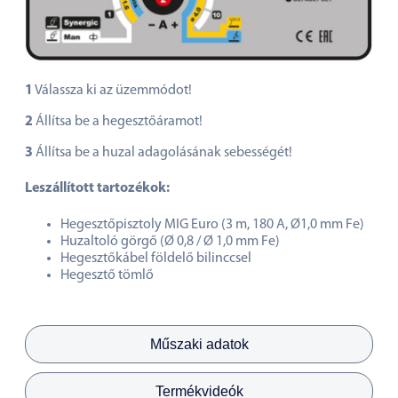
1
Válassza ki az üzemmódot!
2
Állítsa be a hegesztőáramot!
3
Állítsa be a huzal adagolásának sebességét!
Leszállított tartozékok:
Hegesztőpisztoly MIG Euro (3 m, 180 A, Ø1,0 mm Fe)
Huzaltoló görgő (Ø 0,8 / Ø 1,0 mm Fe)
Hegesztőkábel földelő bilinccsel
Hegesztő tömlő
Műszaki adatok
Termékvideók