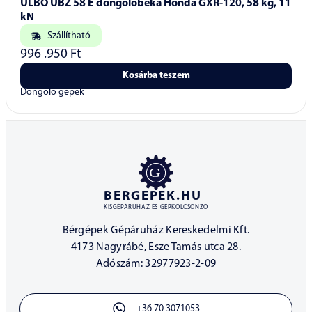
ULBO UBZ 58 E döngölőbéka Honda GXR-120, 58 kg, 11
kN
Szállítható
996 .950
Ft
Kosárba teszem
Döngölő gépek
BERGEPEK.HU
KISGÉPÁRUHÁZ ÉS GÉPKÖLCSÖNZŐ
Bérgépek Gépáruház Kereskedelmi Kft.
4173 Nagyrábé, Esze Tamás utca 28.
Adószám: 32977923-2-09
+36 70 3071053