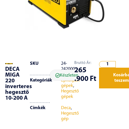
Bruttó Ár:
SKU
24-
DECA
265
242000
MIGA
Kosárb
Készleten
.900
Ft
220
Kategóriák
Építőipari
teszem
gépek
,
inverteres
Hegesztő
hegesztő
gépek
10-200 A
Címkék
Deca
,
Hegesztő
gép