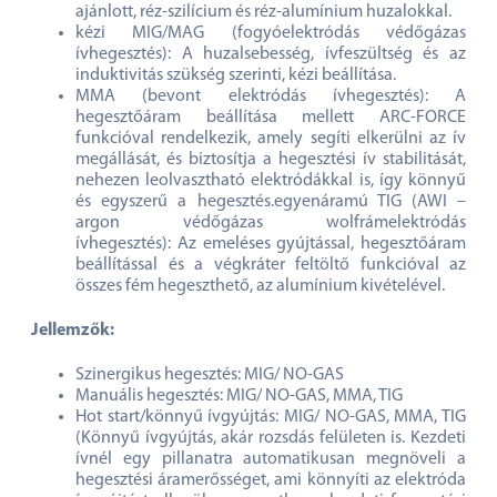
ajánlott, réz-szilícium és réz-alumínium huzalokkal.
kézi MIG/MAG (fogyóelektródás védőgázas
ívhegesztés): A huzalsebesség, ívfeszültség és az
induktivitás szükség szerinti, kézi beállítása.
MMA (bevont elektródás ívhegesztés): A
hegesztőáram beállítása mellett ARC-FORCE
funkcióval rendelkezik, amely segíti elkerülni az ív
megállását, és biztosítja a hegesztési ív stabilitását,
nehezen leolvasztható elektródákkal is, így könnyű
és egyszerű a hegesztés.egyenáramú TIG (AWI –
argon védőgázas wolfrámelektródás
ívhegesztés): Az emeléses gyújtással, hegesztőáram
beállítással és a végkráter feltöltő funkcióval az
összes fém hegeszthető, az alumínium kivételével.
Jellemzők:
Szinergikus hegesztés: MIG/ NO-GAS
Manuális hegesztés: MIG/ NO-GAS, MMA, TIG
Hot start/könnyű ívgyújtás: MIG/ NO-GAS, MMA, TIG
(Könnyű ívgyújtás, akár rozsdás felületen is. Kezdeti
ívnél egy pillanatra automatikusan megnöveli a
hegesztési áramerősséget, ami könnyíti az elektróda