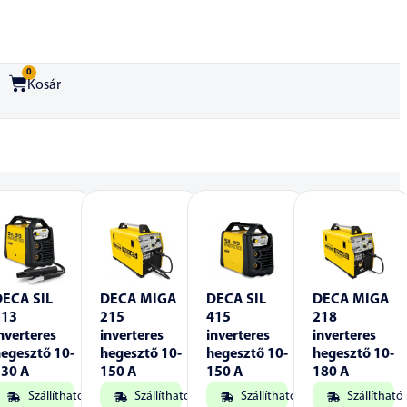
0
Kosár
DECA SIL
DECA MIGA
DECA SIL
DECA MIGA
313
215
415
218
nverteres
inverteres
inverteres
inverteres
egesztő 10-
hegesztő 10-
hegesztő 10-
hegesztő 10-
130 A
150 A
150 A
180 A
Szállítható
Szállítható
Szállítható
Szállítható