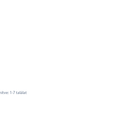
nítve:
1
-
7
találat