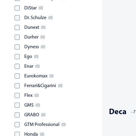
DiStar
(
0
)
Dr. Schulze
(
0
)
Dunext
(
0
)
Durher
(
0
)
Dyness
(
0
)
Ego
(
0
)
Enar
(
0
)
Eurokomax
(
0
)
Ferrari&Cigarini
(
0
)
Flex
(
0
)
GMS
(
0
)
Deca
-
7
GRABO
(
0
)
GTM Professional
(
0
)
Honda
(
0
)