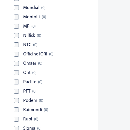
Mondial
(
0
)
Montolit
(
0
)
MP
(
0
)
Nilfisk
(
0
)
NTC
(
0
)
Officine IORI
(
0
)
Omaer
(
0
)
Orit
(
0
)
Paclite
(
0
)
PFT
(
0
)
Podem
(
0
)
Raimondi
(
0
)
Rubi
(
0
)
Sigma
(
0
)