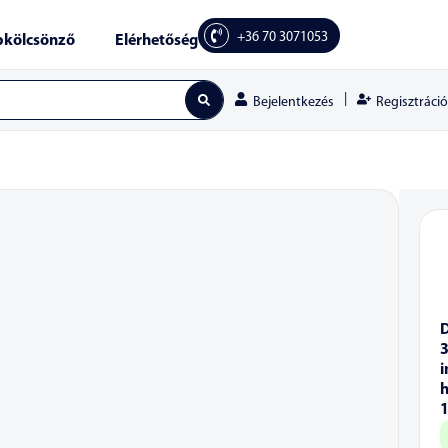
+36 70 3071053
kölcsönző
Elérhetőség
|
Regisztráció
Bejelentkezés
i
h