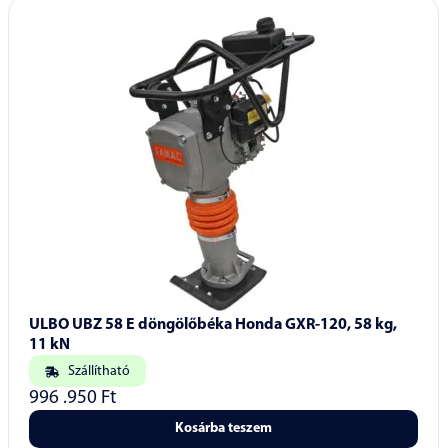
ULBO UBZ 58 E döngölőbéka Honda GXR-120, 58 kg,
11 kN
Szállítható
996 .950
Ft
Kosárba teszem