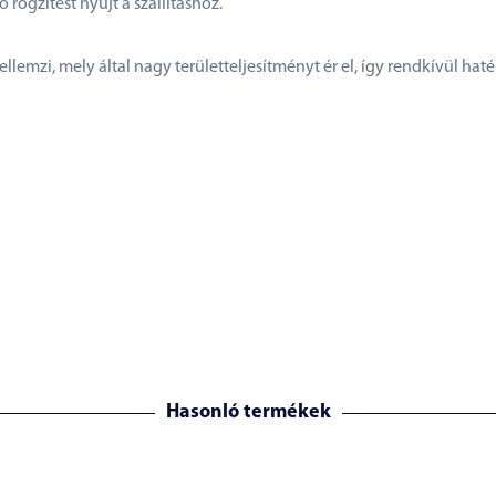
ögzítést nyújt a szállításhoz.
lemzi, mely által nagy területteljesítményt ér el, így rendkívül hat
Hasonló termékek