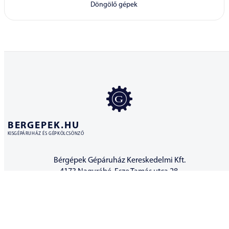
Döngölő gépek
BERGEPEK.HU
KISGÉPÁRUHÁZ ÉS GÉPKÖLCSÖNZŐ
Bérgépek Gépáruház Kereskedelmi Kft.
4173 Nagyrábé, Esze Tamás utca 28.
Adószám: 32977923-2-09