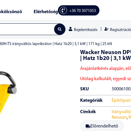
+36 70 3071053
kölcsönző
Elérhetőség
|
Regisztráció
Bejelentkezés
-TS irányváltós lapvibrátor | Hatz 1b20 | 3,1 kW | 171 kg | 25 kN
Wacker Neuson DPU
| Hatz 1b20 | 3,1 kW
Árajánlatkérés alapján, el
Utólag kalkulált, egyedi szá
SKU
50006100
Kategóriák
Építőipar
Címkék
Irányváltó
Neuson
,
W
Előrendelhető