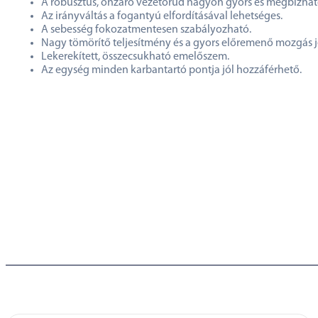
A robusztus, önzáró vezetőrúd nagyon gyors és megbízható r
Az irányváltás a fogantyú elfordításával lehetséges.
A sebesség fokozatmentesen szabályozható.
Nagy tömörítő teljesítmény és a gyors előremenő mozgás jel
Lekerekített, összecsukható emelőszem.
Az egység minden karbantartó pontja jól hozzáférhető.