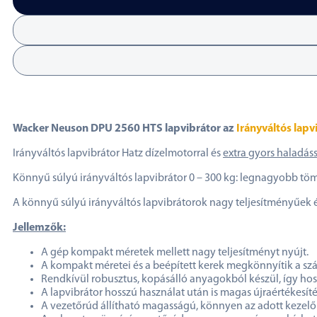
Wacker Neuson DPU 2560 HTS lapvibrátor az
Irányváltós lapv
Irányváltós lapvibrátor Hatz dízelmotorral és
extra gyors haladáss
Könnyű súlyú irányváltós lapvibrátor 0 – 300 kg: legnagyobb töm
A könnyű súlyú irányváltós lapvibrátorok nagy teljesítményűek és
Jellemzők:
A gép kompakt méretek mellett nagy teljesítményt nyújt.
A kompakt méretei és a beépített kerek megkönnyítik a szál
Rendkívül robusztus, kopásálló anyagokból készül, így hoss
A lapvibrátor hosszú használat után is magas újraértékesít
A vezetőrúd állítható magasságú, könnyen az adott kezelő