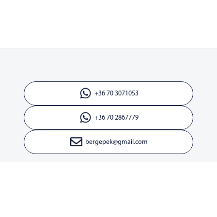
+36 70 3071053
+36 70 2867779
bergepek@gmail.com