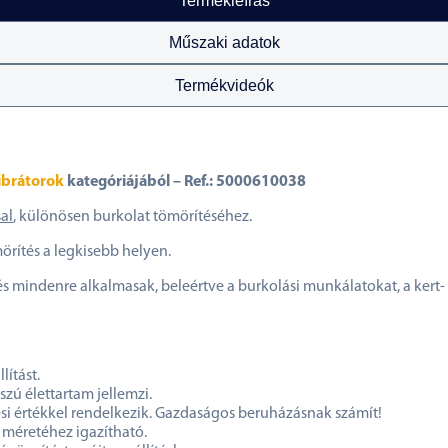
Termékleírás
Műszaki adatok
Termékvideók
ibrátorok
kategóriájából – Ref.: 5000610038
al
, különösen burkolat tömörítéséhez.
örítés a legkisebb helyen.
 mindenre alkalmasak, beleértve a burkolási munkálatokat, a kert- é
lítást.
zú élettartam jellemzi.
ési értékkel rendelkezik. Gazdaságos beruházásnak számít!
 méretéhez igazítható.