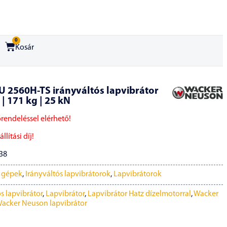
0
Kosár
 2560H-TS irányváltós lapvibrátor
 | 171 kg | 25 kN
őrendeléssel elérhető!
llítási díj!
38
i gépek
,
Irányváltós lapvibrátorok
,
Lapvibrátorok
s lapvibrátor
,
Lapvibrátor
,
Lapvibrátor Hatz dízelmotorral
,
Wacker
acker Neuson lapvibrátor