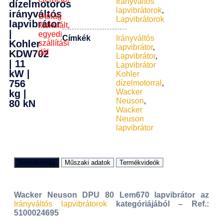
Irányváltós
dízelmotoros
lapvibrátorok
,
irányváltós
Utólag
Lapvibrátorok
lapvibrátor
kalkulált,
|
egyedi
Címkék
Irányváltós
Kohler
szállítási
lapvibrátor
,
díj!
KDW702
Lapvibrátor
,
| 11
Lapvibrátor
kW |
Kohler
756
dízelmotorral
,
Wacker
kg |
Neuson
,
80 kN
Wacker
Neuson
lapvibrátor
Termékleírás
Műszaki adatok
Termékvideók
Wacker Neuson DPU 80 Lem670 lapvibrátor az
Irányváltós lapvibrátorok
kategóriájából – Ref.:
5100024695