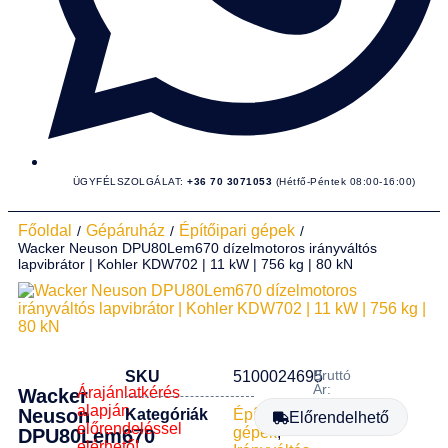
ÜGYFÉLSZOLGÁLAT:
+36 70 3071053
(Hétfő-Péntek 08:00-16:00)
Főoldal
Gépáruház
Építőipari gépek
/
/
/
Wacker Neuson DPU80Lem670 dízelmotoros irányváltós
lapvibrátor | Kohler KDW702 | 11 kW | 756 kg | 80 kN
Bruttó
SKU
5100024695
Ár:
Árajánlatkérés
Wacker
alapján,
Neuson
Kategóriák
Építőipari
Előrendelhető
előrendeléssel
gépek
,
DPU80Lem670
elérhető!