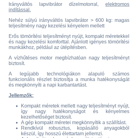
Irányváltós lapvibrátor dízelmotorral,
elektromos
indítással.
Nehéz súlyú irányváltós lapvibrátor > 600 kg: magas
teljesítmény nagy kezelési kényelem mellett
Erős tömörítési teljesítményt nyújt, kompakt méretekkel
és nagy kezelési komforttal. Ajánlott igényes tömörítési
munkákhoz, például az útépítésben.
A vízhűtéses motor megbízhatóan nagy teljesítményt
biztosít.
A legújabb technológiákon alapuló számos
funkcionális részlet biztosítja a munka hatékonyságát
és megkönnyíti a napi karbantartást.
Jellemzők:
Kompakt méretek mellett nagy teljesítményt nyújt,
így nagy hatékonyságot és kényelmes
kezelhetőséget biztosít.
A gép kompakt méretei megkönnyítik a szállítást.
Rendkívül robusztus, kopásálló anyagokból
készül, így hosszú élettartam jellemzi.