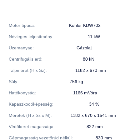
Motor típusa:
Kohler KDW702
Névleges teljesítmény:
11 kW
Üzemanyag:
Gázolaj
Centrifugális erő:
80 kN
Talpméret (H x Sz):
1182 x 670 mm
Súly:
756 kg
Hatékonyság:
1166 m²/óra
Kapaszkodóképesség:
34 %
Méretek (H x Sz x M):
1182 x 670 x 1541 mm
Védőkeret magassága:
822 mm
Gépmagasság vezetőrúd nélkül:
830 mm