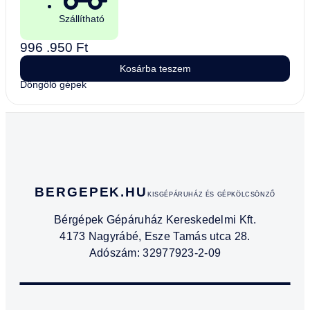
Szállítható
996 .950
Ft
Kosárba teszem
Döngölő gépek
BERGEPEK.HU
KISGÉPÁRUHÁZ ÉS GÉPKÖLCSÖNZŐ
Bérgépek Gépáruház Kereskedelmi Kft.
4173 Nagyrábé, Esze Tamás utca 28.
Adószám: 32977923-2-09