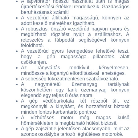
A lapvibrátor hosszú használat után is magas
újraértékesítési értékkel rendelkezik. Gazdaságos
beruházásnak számít!
A vezetőrúd állítható magasságú, könnyen az
adott kezelő méretéhez igazítható.
A robusztus, önzáró vezetőrúd nagyon gyors és
megbízható rögzítést nyújt a szállításhoz. A
reteszelés a lábpedál segítségével könnyen
feloldható.
A vezetőrúd gyors leengedése lehetővé teszi,
hogy a gép magassága pillanatok alatt
csökkenjen.
Az irányváltás rendkívül kényelmesen,
mindössze a fogantyú elfordításával lehetséges.
A sebesség fokozatmentesen szabályozható.
A nagyméretű üzemanyag tartálynak
köszönhetően egy tank üzemanyag könnyen
elegendő egy teljes 8 órás napra.
A gép védőburkolata két részből áll, ez
megkönnyíti a kinyitást, és hozzáférést biztosít
minden fontos karbantartó ponthoz.
A vízhűtéses motor még magas külső
hőmérsékleten is megbízható hűtést biztosít.
A gép zajszintje jelentősen alacsonyabb, mint az
azonos osztályba tartozó léghűtéses motoroké.