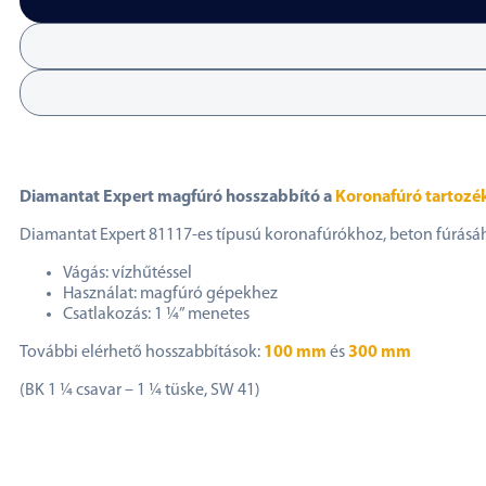
Diamantat Expert magfúró hosszabbító a
Koronafúró tartozé
Diamantat Expert 81117-es típusú koronafúrókhoz, beton fúrásá
Vágás: vízhűtéssel
Használat: magfúró gépekhez
Csatlakozás: 1 ¼” menetes
További elérhető hosszabbítások:
100 mm
és
300 mm
(BK 1 ¼ csavar – 1 ¼ tüske, SW 41)