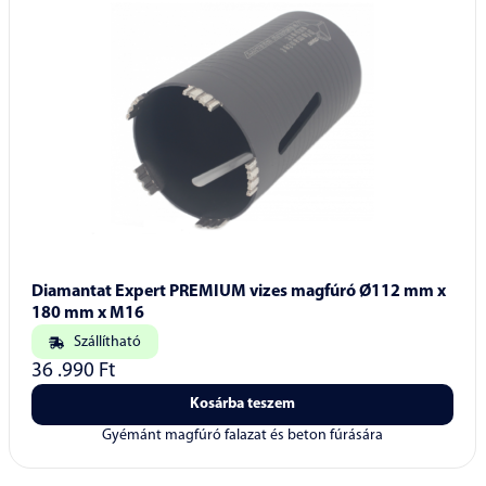
Diamantat Expert PREMIUM vizes magfúró Ø112 mm x
180 mm x M16
Szállítható
36 .990
Ft
Kosárba teszem
Gyémánt magfúró falazat és beton fúrására