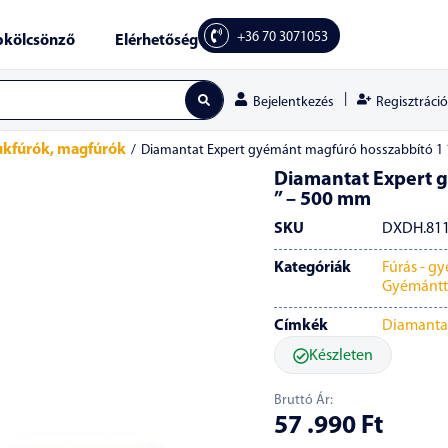
+36 70 3071053
kölcsönző
Elérhetőség
|
Regisztráció
Bejelentkezés
yukfúrók, magfúrók
/
Diamantat Expert gyémánt magfúró hosszabbító 1 
Diamantat Expert 
” – 500 mm
SKU
DXDH.811
Kategóriák
Fúrás - g
Gyémántt
Címkék
Diamantat
Készleten
Bruttó Ár:
57 .990
Ft