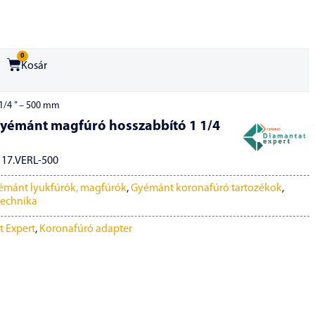
0
Kosár
1/4 ” – 500 mm
gyémánt magfúró hosszabbító 1 1/4
17.VERL-500
yémánt lyukfúrók, magfúrók
,
Gyémánt koronafúró tartozékok
,
echnika
 Expert
,
Koronafúró adapter