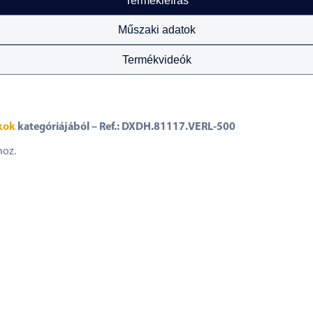
Termékleírás
Műszaki adatok
Termékvideók
kok
kategóriájából – Ref.: DXDH.81117.VERL-500
hoz.