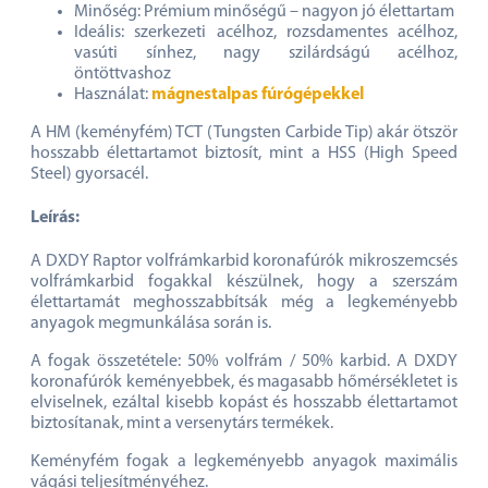
Minőség: Prémium minőségű – nagyon jó élettartam
Ideális: szerkezeti acélhoz, rozsdamentes acélhoz,
vasúti sínhez, nagy szilárdságú acélhoz,
öntöttvashoz
Használat:
mágnestalpas fúrógépekkel
A HM (keményfém) TCT (Tungsten Carbide Tip) akár ötször
hosszabb élettartamot biztosít, mint a HSS (High Speed
Steel) gyorsacél.
Leírás:
A DXDY Raptor volfrámkarbid koronafúrók mikroszemcsés
volfrámkarbid fogakkal készülnek, hogy a szerszám
élettartamát meghosszabbítsák még a legkeményebb
anyagok megmunkálása során is.
A fogak összetétele: 50% volfrám / 50% karbid. A DXDY
koronafúrók keményebbek, és magasabb hőmérsékletet is
elviselnek, ezáltal kisebb kopást és hosszabb élettartamot
biztosítanak, mint a versenytárs termékek.
Keményfém fogak a legkeményebb anyagok maximális
vágási teljesítményéhez.