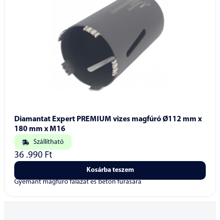
Diamantat Expert PREMIUM vizes magfúró Ø112 mm x
180 mm x M16
Szállítható
36 .990
Ft
Kosárba teszem
Gyémánt magfúró falazat és beton fúrására