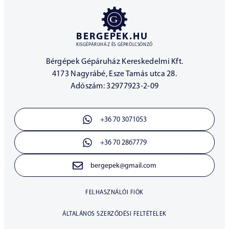
BERGEPEK.HU
KISGÉPÁRUHÁZ ÉS GÉPKÖLCSÖNZŐ
Bérgépek Gépáruház Kereskedelmi Kft.
4173 Nagyrábé, Esze Tamás utca 28.
Adószám: 32977923-2-09
+36 70 3071053
+36 70 2867779
bergepek@gmail.com
FELHASZNÁLÓI FIÓK
ÁLTALÁNOS SZERZŐDÉSI FELTÉTELEK