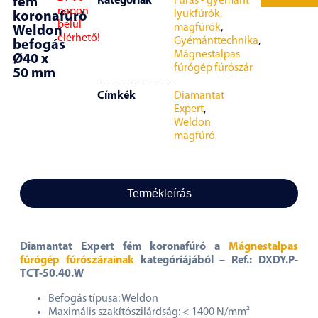
Kategóriák
Fúrás - gyémánt
fém
napon
lyukfúrók,
koronafúró
belül
magfúrók
,
Weldon
elérhető!
Gyémánttechnika
,
befogás
Mágnestalpas
Ø40 x
fúrógép fúrószár
50 mm
Címkék
Diamantat
Expert
,
Weldon
magfúró
Termékleírás
Diamantat Expert fém koronafúró
a
Mágnestalpas
fúrógép fúrószárainak
kategóriájából
– Ref.: DXDY.P-
TCT-50.40.W
Befogás típusa: Weldon
Maximális szakítószilárdság: < 1400 N/mm²