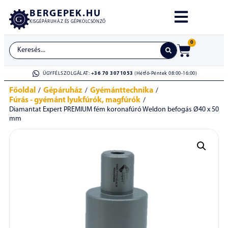
BERGEPEK.HU
KISGÉPÁRUHÁZ ÉS GÉPKÖLCSÖNZŐ
0
ÜGYFÉLSZOLGÁLAT:
+36 70 3071053
(Hétfő-Péntek 08:00-16:00)
Főoldal
Gépáruház
Gyémánttechnika
/
/
/
Fúrás - gyémánt lyukfúrók, magfúrók
/
Diamantat Expert PREMIUM fém koronafúró Weldon befogás Ø40 x 50
mm