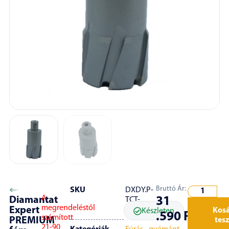
Bruttó Ár:
SKU
DXDY.P-
A
Diamantat
31
TCT-
megrendeléstől
Expert
50.40.W
Kos
Készleten
.590
Ft
számított
PREMIUM
tes
21-90