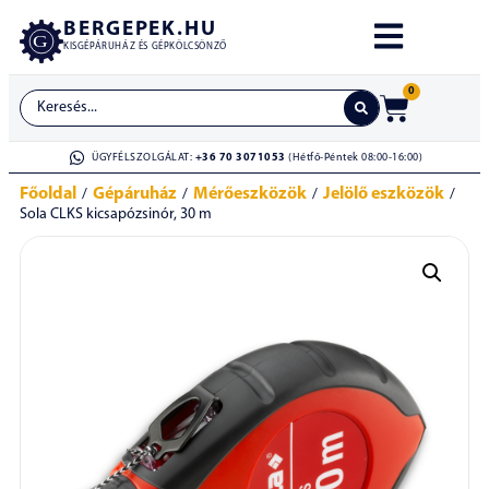
BERGEPEK.HU
KISGÉPÁRUHÁZ ÉS GÉPKÖLCSÖNZŐ
0
ÜGYFÉLSZOLGÁLAT:
+36 70 3071053
(Hétfő-Péntek 08:00-16:00)
Főoldal
Gépáruház
Mérőeszközök
Jelölő eszközök
/
/
/
/
Sola CLKS kicsapózsinór, 30 m