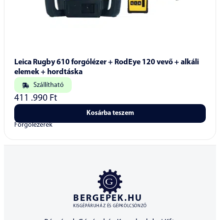
Leica Rugby 610 forgólézer + RodEye 120 vevő + alkáli
elemek + hordtáska
Szállítható
411 .990
Ft
Kosárba teszem
Forgólézerek
BERGEPEK.HU
KISGÉPÁRUHÁZ ÉS GÉPKÖLCSÖNZŐ