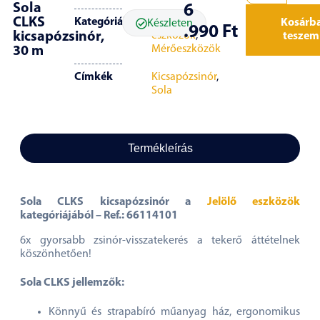
Sola
6
CLKS
Kategóriák
Jelölő
Kosárb
Készleten
.990
Ft
kicsapózsinór,
eszközök
,
teszem
Mérőeszközök
30 m
Címkék
Kicsapózsinór
,
Sola
Termékleírás
Sola CLKS kicsapózsinór a
Jelölő eszközök
kategóriájából – Ref.: 66114101
6x gyorsabb zsinór-visszatekerés a tekerő áttételnek
köszönhetően!
Sola CLKS jellemzők:
Könnyű és strapabíró műanyag ház, ergonomikus