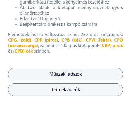
gumiborítású fedéllel a kényelmes kezeléshez
Átlátszó ablak a krétapor mennyiségének gyors
ellenőrzéséhez
Edzett acél fogantyú
Beépített tárolórekesz a kampó számára
Elérhetőek hozzá változatos színű, 230 g-os krétaporok:
CPG (zöld)
,
CPR (piros)
,
CPB (kék)
,
CPW (fehér)
,
CPO
(narancssárga)
, valamint 1400 g-os krétaporok
(CRP) piros
és
(CPB) kék
színben.
Műszaki adatok
Termékvideók