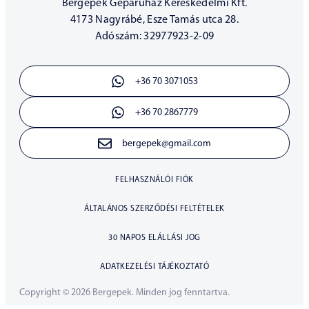
Bérgépek Gépáruház Kereskedelmi Kft.
4173 Nagyrábé, Esze Tamás utca 28.
Adószám: 32977923-2-09
+36 70 3071053
+36 70 2867779
bergepek@gmail.com
FELHASZNÁLÓI FIÓK
ÁLTALÁNOS SZERZŐDÉSI FELTÉTELEK
30 NAPOS ELÁLLÁSI JOG
ADATKEZELÉSI TÁJÉKOZTATÓ
Copyright © 2026 Bergepek. Minden jog fenntartva.