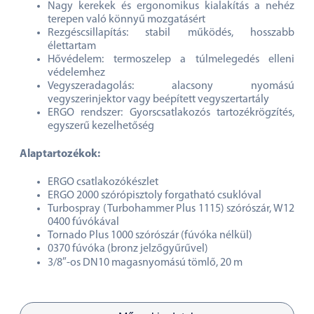
Nagy kerekek és ergonomikus kialakítás a nehéz
terepen való könnyű mozgatásért
Rezgéscsillapítás: stabil működés, hosszabb
élettartam
Hővédelem: termoszelep a túlmelegedés elleni
védelemhez
Vegyszeradagolás: alacsony nyomású
vegyszerinjektor vagy beépített vegyszertartály
ERGO rendszer: Gyorscsatlakozós tartozékrögzítés,
egyszerű kezelhetőség
Alaptartozékok:
ERGO csatlakozókészlet
ERGO 2000 szórópisztoly forgatható csuklóval
Turbospray (Turbohammer Plus 1115) szórószár, W12
0400 fúvókával
Tornado Plus 1000 szórószár (fúvóka nélkül)
0370 fúvóka (bronz jelzőgyűrűvel)
3/8″-os DN10 magasnyomású tömlő, 20 m