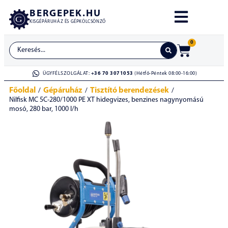
BERGEPEK.HU
KISGÉPÁRUHÁZ ÉS GÉPKÖLCSÖNZŐ
0
ÜGYFÉLSZOLGÁLAT:
+36 70 3071053
(Hétfő-Péntek 08:00-16:00)
Főoldal
Gépáruház
Tisztító berendezések
/
/
/
Nilfisk MC 5C-280/1000 PE XT hidegvizes, benzines nagynyomású
mosó, 280 bar, 1000 l/h