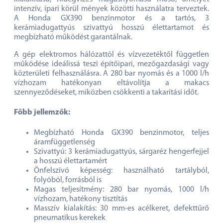
intenzív, ipari körül mények közötti használatra terveztek.
A Honda GX390 benzinmotor és a tartós, 3
kerámiadugattyús szivattyú hosszú élettartamot és
megbízható működést garantálnak.
A gép elektromos hálózattól és vízvezetéktől független
működése ideálissá teszi építőipari, mezőgazdasági vagy
közterületi felhasználásra. A 280 bar nyomás és a 1000 l/h
vízhozam hatékonyan eltávolítja a makacs
szennyeződéseket, miközben csökkenti a takarítási időt.
Főbb jellemzők:
Megbízható Honda GX390 benzinmotor, teljes
áramfüggetlenség
Szivattyú: 3 kerámiadugattyús, sárgaréz hengerfejjel
a hosszú élettartamért
Önfelszívó képesség: használható tartályból,
folyóból, forrásból is
Magas teljesítmény: 280 bar nyomás, 1000 l/h
vízhozam, hatékony tisztítás
Masszív kialakítás: 30 mm-es acélkeret, defekttűrő
pneumatikus kerekek