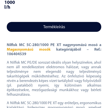
1000
l/h
Termékleírás
Nilfisk MC 5C-280/1000 PE XT nagynyomású mosó a
Magasnyomású mosók
kategóriájából – Ref.:
106404539
A Nilfisk MC PE/DE sorozat ideális olyan helyszínekre, ahol
nem áll rendelkezésre elektromos hálózat, vagy annak
teljesítménye nem elegendő nagy teljesítményű
takarítógépek működtetéséhez. Az önfelszívó képesség
révén a berendezés képes vizet tartályból vagy folyóvízből
(pl. patakból) nyerni, így különösen alkalmas
építkezésekre, mezőgazdasági munkákhoz vagy bérleti
felhasználásra.
A Nilfisk MC 5C-280/1000 PE XT egy erőteljes, ergonomikus
kialakítású, hidegvizes magasnyomású mosó, amelyet