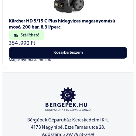
Kärcher HD 5/15 C Plus hidegvizes magasnyomású
mosó, 200 bar, 8,3 l/perc
Szállítható
354 .990
Ft
Kosárba teszem
Magasnyomású mosók
BERGEPEK.HU
KISGÉPÁRUHÁZ ÉS GÉPKÖLCSÖNZŐ
Bérgépek Gépáruház Kereskedelmi Kft.
4173 Nagyrábé, Esze Tamás utca 28.
Adószám: 32977923-2-09