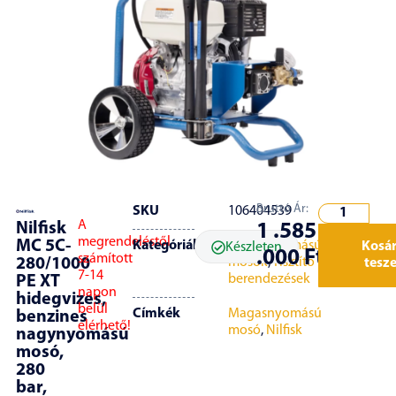
Bruttó Ár:
SKU
106404539
A
Nilfisk
1 .585
megrendeléstől
MC 5C-
Kategóriák
Magasnyomású
Kosá
Készleten
.000
Ft
számított
280/1000
mosók
,
Tisztító
tesz
7-14
berendezések
PE XT
napon
hidegvizes,
belül
Címkék
Magasnyomású
benzines
elérhető!
mosó
,
Nilfisk
nagynyomású
mosó,
280
bar,